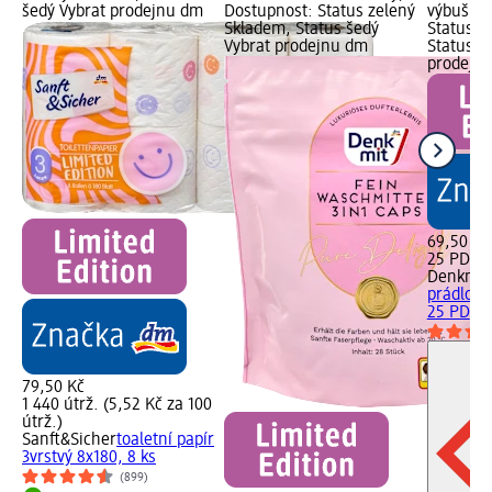
šedý Vybrat prodejnu dm
Dostupnost: Status zelený
výbušné 
Skladem, Status šedý
Status z
Vybrat prodejnu dm
Status š
prodejn
69,50 Kč
25 PD (2
Denkmit
prádlo G
25 PD
79,50 Kč
1 440 útrž. (5,52 Kč za 100
útrž.)
Sanft&Sicher
toaletní papír
3vrstvý 8x180, 8 ks
(899)