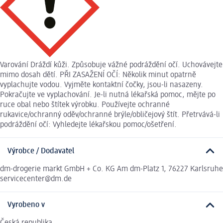
Varování Dráždí kůži. Způsobuje vážné podráždění očí. Uchovávejte
mimo dosah dětí. PŘI ZASAŽENÍ OČÍ: Několik minut opatrně
vyplachujte vodou. Vyjměte kontaktní čočky, jsou-li nasazeny.
Pokračujte ve vyplachování. Je-li nutná lékařská pomoc, mějte po
ruce obal nebo štítek výrobku. Používejte ochranné
rukavice/ochranný oděv/ochranné brýle/obličejový štít. Přetrvává-li
podráždění očí: Vyhledejte lékařskou pomoc/ošetření.
Výrobce / Dodavatel
dm-drogerie markt GmbH + Co. KG Am dm-Platz 1, 76227 Karlsruhe
servicecenter@dm.de
Vyrobeno v