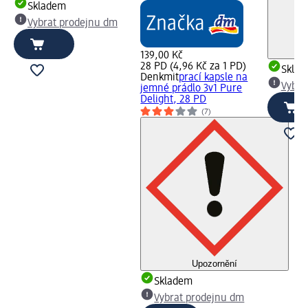
Skladem
Vybrat prodejnu dm
139,00 Kč
28 PD (4,96 Kč za 1 PD)
Skla
Denkmit
prací kapsle na
Vybra
jemné prádlo 3v1 Pure
Delight, 28 PD
(7)
Upozornění
Skladem
Vybrat prodejnu dm