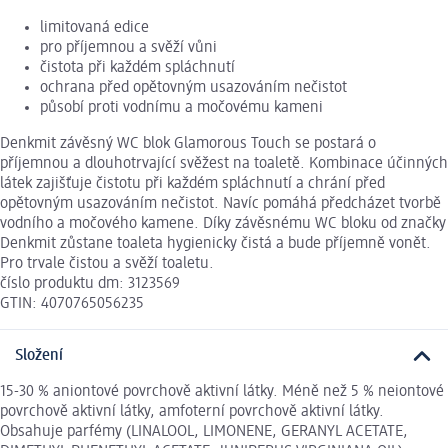
limitovaná edice
pro příjemnou a svěží vůni
čistota při každém spláchnutí
ochrana před opětovným usazováním nečistot
působí proti vodnímu a močovému kameni
Denkmit závěsný WC blok Glamorous Touch se postará o
příjemnou a dlouhotrvající svěžest na toaletě. Kombinace účinných
látek zajišťuje čistotu při každém spláchnutí a chrání před
opětovným usazováním nečistot. Navíc pomáhá předcházet tvorbě
vodního a močového kamene. Díky závěsnému WC bloku od značky
Denkmit zůstane toaleta hygienicky čistá a bude příjemně vonět.
Pro trvale čistou a svěží toaletu.
číslo produktu dm: 3123569
GTIN: 4070765056235
Složení
15-30 % aniontové povrchově aktivní látky. Méně než 5 % neiontové
povrchově aktivní látky, amfoterní povrchově aktivní látky.
Obsahuje parfémy (LINALOOL, LIMONENE, GERANYL ACETATE,