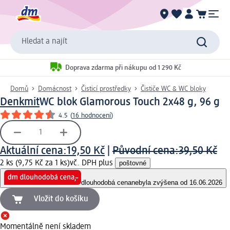
Hledat a najít
Doprava zdarma při nákupu od 1 290 Kč
Domů
Domácnost
Čisticí prostředky
Čističe WC & WC bloky
Denkmit
WC blok Glamorous Touch 2x48 g, 96 g
4.5
(
16 hodnocení
)
Aktuální cena:
19,50 Kč
|
Původní cena:
39,50 Kč
2 ks (9,75 Kč za 1 ks)
vč. DPH plus
poštovné
dlouhodobá cena
nebyla zvýšena od 16.06.2026
Vložit do košíku
Momentálně není skladem