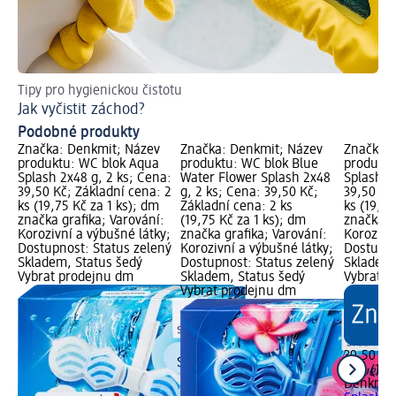
Tipy pro hygienickou čistotu
Tak
Jak vyčistit záchod?
Ch
Podobné produkty
Značka: Denkmit; Název
Značka: Denkmit; Název
Značka: 
produktu: WC blok Aqua
produktu: WC blok Blue
produkt
Splash 2x48 g, 2 ks; Cena:
Water Flower Splash 2x48
Splash 2
39,50 Kč; Základní cena: 2
g, 2 ks; Cena: 39,50 Kč;
39,50 Kč
ks (19,75 Kč za 1 ks); dm
Základní cena: 2 ks
ks (19,75
značka grafika; Varování:
(19,75 Kč za 1 ks); dm
značka g
Korozivní a výbušné látky;
značka grafika; Varování:
Korozivn
Dostupnost: Status zelený
Korozivní a výbušné látky;
Dostupno
Skladem, Status šedý
Dostupnost: Status zelený
Skladem,
Vybrat prodejnu dm
Skladem, Status šedý
Vybrat p
Vybrat prodejnu dm
39,50 Kč
2 ks (19,
Denkmit