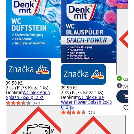
Splash 2
Skla
39,50 Kč
Vybra
2 ks (19,75 Kč za 1 ks)
39,50 Kč
Denkmit
WC blok Aqua
2 ks (19,75 Kč za 1 ks)
Splash 2x48 g, 2 ks
Denkmit
WC blok Blue
Water Flower Splash 2x48
(147)
g, 2 ks
(221)