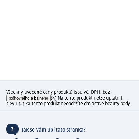
Všechny uvedené ceny produktů jsou vč. DPH, bez
poštovného a balného
(§) Na tento produkt nelze uplatnit
slevu.
(#) Za tento produkt neobdržíte dm active beauty body.
Jak se Vám líbí tato stránka?