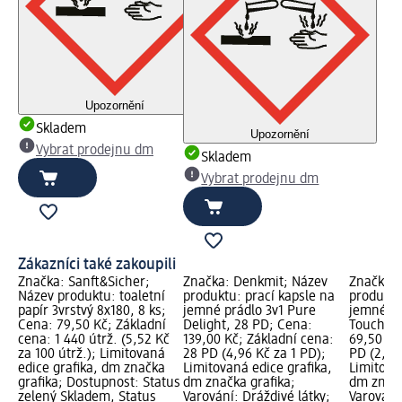
Upozornění
Skladem
Upozornění
Vybrat prodejnu dm
Skladem
Vybrat prodejnu dm
Zákazníci také zakoupili
Značka: Sanft&Sicher;
Značka: Denkmit; Název
Značka: 
Název produktu: toaletní
produktu: prací kapsle na
produktu
papír 3vrstvý 8x180, 8 ks;
jemné prádlo 3v1 Pure
jemné p
Cena: 79,50 Kč; Základní
Delight, 28 PD; Cena:
Touch, 2
cena: 1 440 útrž. (5,52 Kč
139,00 Kč; Základní cena:
69,50 Kč
za 100 útrž.); Limitovaná
28 PD (4,96 Kč za 1 PD);
PD (2,78
edice grafika, dm značka
Limitovaná edice grafika,
Limitova
grafika; Dostupnost: Status
dm značka grafika;
dm značk
zelený Skladem, Status
Varování: Dráždivé látky;
Varování