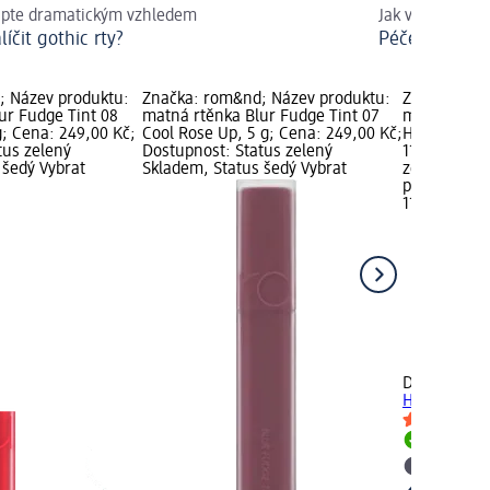
apte dramatickým vzhledem
Jak vypadat sv
líčit gothic rty?
Péče o pleť 3
; Název produktu:
Značka: rom&nd; Název produktu:
Značka: Der
ur Fudge Tint 08
matná rtěnka Blur Fudge Tint 07
matná tekut
g; Cena: 249,00 Kč;
Cool Rose Up, 5 g; Cena: 249,00 Kč;
Hysteria 08
tus zelený
Dostupnost: Status zelený
119,00 Kč; 
 šedý Vybrat
Skladem, Status šedý Vybrat
zelený Skla
prodejnu d
119,00 Kč
+2
Dermacol
ma
Hyaluron Hy
Skladem
Vybrat p