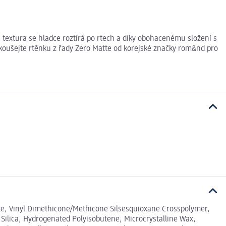
á textura se hladce roztírá po rtech a díky obohacenému složení s
zkoušejte rtěnku z řady Zero Matte od korejské značky rom&nd pro
e, Vinyl Dimethicone/Methicone Silsesquioxane Crosspolymer,
, Silica, Hydrogenated Polyisobutene, Microcrystalline Wax,