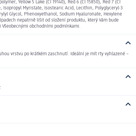
lymer, Yellow 5 Lake (CI 19140), Red 6 (CI 15850), Red 7 (CI
 Isopropyl Myristate, Isostearic Acid, Lecithin, Polyglyceryl-3
Caprylyl Glycol, Phenoxyethanol, Sodium Hyaluronate, Hexylene
padech nepatrně lišit od složení produktu, který Vám bude
šimi Všeobecnými obchodními podmínkami.
hou vrstvu po krátkém zaschnutí. Ideální je mít rty vyhlazené –
z