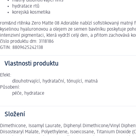
matný dlouhotrvající finiš
hydratace rtů
korejská kosmetika
rom&nd rtěnka Zero Matte 08 Adorable nabízí sofistikovaný matný fi
kyselinou hyaluronovou a olejem ze semen bavlníku poskytuje pohod
intenzivní pigmentaci, která vydrží celý den, a přitom zachovává k
číslo produktu dm: 3118186
GTIN: 8809625242138
Vlastnosti produktu
Efekt:
dlouhotrvající, hydratační, tónující, matná
Působení:
péče, hydratace
Složení
Dimethicone, Isoamyl Laurate, Diphenyl Dimethicone/Vinyl Diphen
Diisostearyl Malate, Polyethylene, Isoeicosane, Titanium Dioxide (C