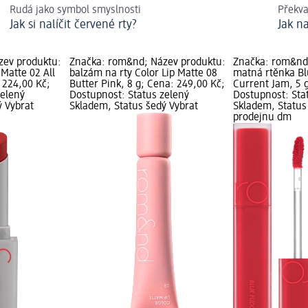
Rudá jako symbol smyslnosti
Překv
Jak si nalíčit červené rty?
Jak na
zev produktu:
Značka: rom&nd; Název produktu:
Značka: rom&nd
 Matte 02 All
balzám na rty Color Lip Matte 08
matná rtěnka Bl
: 224,00 Kč;
Butter Pink, 8 g; Cena: 249,00 Kč;
Current Jam, 5 
zelený
Dostupnost: Status zelený
Dostupnost: Sta
ý Vybrat
Skladem, Status šedý Vybrat
Skladem, Status
prodejnu dm