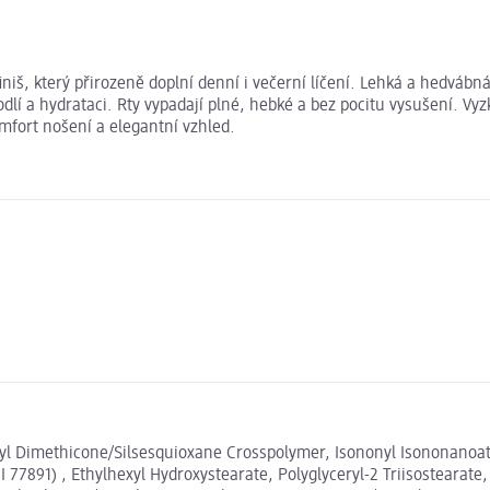
niš, který přirozeně doplní denní i večerní líčení. Lehká a hedvábn
lí a hydrataci. Rty vypadají plné, hebké a bez pocitu vysušení. Vy
omfort nošení a elegantní vzhled.
yl Dimethicone/Silsesquioxane Crosspolymer, Isononyl Isononanoat
I 77891) , Ethylhexyl Hydroxystearate, Polyglyceryl-2 Triisostearate