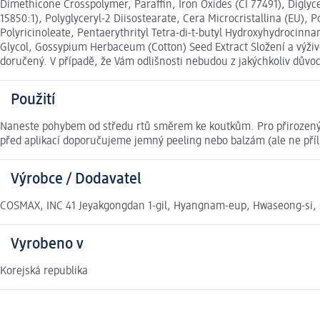
Dimethicone Crosspolymer, Paraffin, Iron Oxides (CI 77491), Diglyce
15850:1), Polyglyceryl-2 Diisostearate, Cera Microcristallina (EU), P
Polyricinoleate, Pentaerythrityl Tetra-di-t-butyl Hydroxyhydrocinn
Glycol, Gossypium Herbaceum (Cotton) Seed Extract Složení a výži
doručený. V případě, že Vám odlišnosti nebudou z jakýchkoliv dův
Použití
Naneste pohybem od středu rtů směrem ke koutkům. Pro přirozený vzh
před aplikací doporučujeme jemný peeling nebo balzám (ale ne příli
Výrobce / Dodavatel
COSMAX, INC 41 Jeyakgongdan 1-gil, Hyangnam-eup, Hwaseong-si, 
Vyrobeno v
Korejská republika