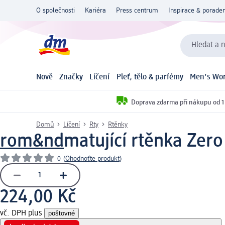
O společnosti
Kariéra
Press centrum
Inspirace & poraden
Hledat a n
Nově
Značky
Líčení
Pleť, tělo & parfémy
Men's Wor
Doprava zdarma při nákupu od 1
Domů
Líčení
Rty
Rtěnky
rom&nd
matující rtěnka Zero
0
(
Ohodnoťte produkt
)
224,00 Kč
vč. DPH plus
poštovné