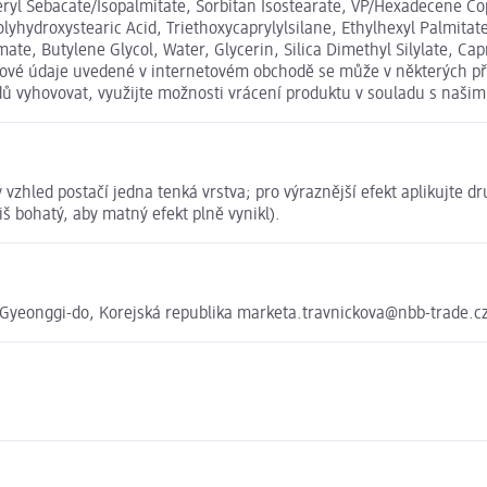
ryl Sebacate/Isopalmitate, Sorbitan Isostearate, VP/Hexadecene Copo
olyhydroxystearic Acid, Triethoxycaprylylsilane, Ethylhexyl Palmitate,
amate, Butylene Glycol, Water, Glycerin, Silica Dimethyl Silylate, 
vové údaje uvedené v internetovém obchodě se může v některých pří
odů vyhovovat, využijte možnosti vrácení produktu v souladu s na
led postačí jedna tenká vrstva; pro výraznější efekt aplikujte dru
š bohatý, aby matný efekt plně vynikl).
Gyeonggi-do, Korejská republika marketa.travnickova@nbb-trade.c