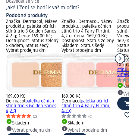
Dozvědět se více
Les
Jaké líčení se hodí k vašim očím?
Ja
Podobné produkty
Značka: Dermacol; Název
Značka: Dermacol; Název
Značka: 
produktu: paletka očních
produktu: paletka očních
produktu
stínů trio 3 Golden Sands,
stínů trio 4 Fairy Flirtini,
stínů tri
4,2 g; Cena: 169,00 Kč;
4,2 g; Cena: 169,00 Kč;
Vineyard
Dostupnost: Status zelený
Dostupnost: Status zelený
169,00 K
Skladem, Status šedý
Skladem, Status šedý
Status z
Vybrat prodejnu dm
Vybrat prodejnu dm
Status š
prodejn
169,00 K
Dermaco
stínů tri
Vineyard
Skla
Vybra
169,00 Kč
169,00 Kč
Dermacol
paletka očních
Dermacol
paletka očních
stínů trio 3 Golden Sands,
stínů trio 4 Fairy Flirtini,
4,2 g
4,2 g
(2)
(0)
Skladem
Skladem
Vybrat prodejnu dm
Vybrat prodejnu dm