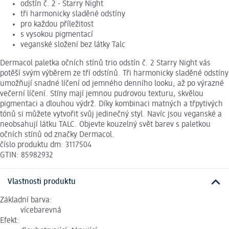
odstín č. 2 - Starry Night
tři harmonicky sladěné odstíny
pro každou příležitost
s vysokou pigmentací
veganské složení bez látky Talc
Dermacol paletka očních stínů trio odstín č. 2 Starry Night vás
potěší svým výběrem ze tří odstínů. Tři harmonicky sladěné odstíny
umožňují snadné líčení od jemného denního looku, až po výrazné
večerní líčení. Stíny mají jemnou pudrovou texturu, skvělou
pigmentaci a dlouhou výdrž. Díky kombinaci matných a třpytivých
tónů si můžete vytvořit svůj jedinečný styl. Navíc jsou veganské a
neobsahují látku TALC. Objevte kouzelný svět barev s paletkou
očních stínů od značky Dermacol.
číslo produktu dm: 3117504
GTIN: 85982932
Vlastnosti produktu
Základní barva:
vícebarevná
Efekt: