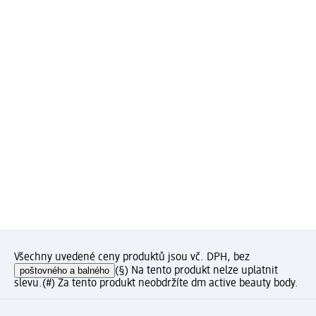
Všechny uvedené ceny produktů jsou vč. DPH, bez
poštovného a balného
(§) Na tento produkt nelze uplatnit
slevu.
(#) Za tento produkt neobdržíte dm active beauty body.