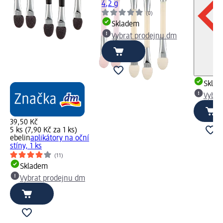
4,2 g
(0)
Skladem
Vybrat prodejnu dm
Skla
Vybra
39,50 Kč
5 ks (7,90 Kč za 1 ks)
ebelin
aplikátory na oční
stíny, 1 ks
(11)
Skladem
Vybrat prodejnu dm