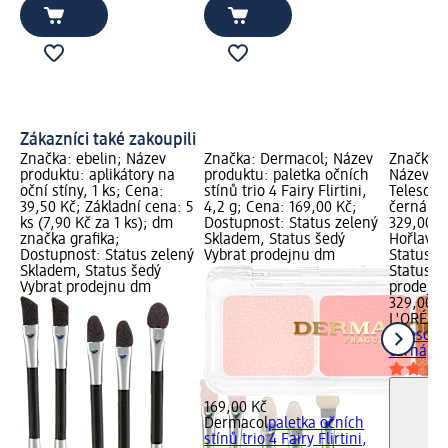
Zákazníci také zakoupili
Značka: ebelin; Název
Značka: Dermacol; Název
Značka: 
produktu: aplikátory na
produktu: paletka očních
Název pr
oční stíny, 1 ks; Cena:
stínů trio 4 Fairy Flirtini,
Telescop
39,50 Kč; Základní cena: 5
4,2 g; Cena: 169,00 Kč;
černá, 8
ks (7,90 Kč za 1 ks); dm
Dostupnost: Status zelený
329,00 K
značka grafika;
Skladem, Status šedý
Hořlavé 
Dostupnost: Status zelený
Vybrat prodejnu dm
Status z
Skladem, Status šedý
Status š
Vybrat prodejnu dm
prodejn
329,00 K
L'ORÉAL 
Telescop
černá, 8
169,00 Kč
Dermacol
paletka očních
stínů trio 4 Fairy Flirtini,