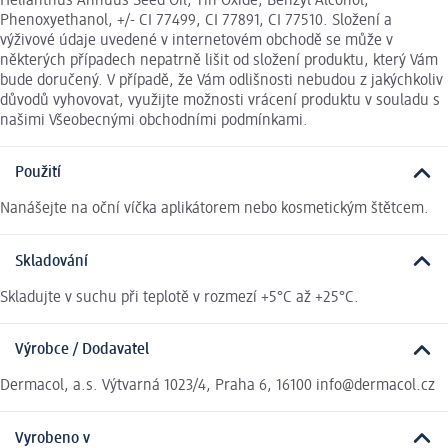
Helianthus Annuus Seed Oil, Tin Oxide, Benzyl Alcohol,
Phenoxyethanol, +/- CI 77499, CI 77891, CI 77510. Složení a
výživové údaje uvedené v internetovém obchodě se může v
některých případech nepatrně lišit od složení produktu, který Vám
bude doručený. V případě, že Vám odlišnosti nebudou z jakýchkoliv
důvodů vyhovovat, využijte možnosti vrácení produktu v souladu s
našimi Všeobecnými obchodními podmínkami.
Použití
Nanášejte na oční víčka aplikátorem nebo kosmetickým štětcem.
Skladování
Skladujte v suchu při teplotě v rozmezí +5°C až +25°C.
Výrobce / Dodavatel
Dermacol, a.s. Výtvarná 1023/4, Praha 6, 16100 info@dermacol.cz
Vyrobeno v