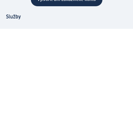
Služby
Zákaznický program & Servis
Zákaznický servis
Odeslání & Dodání
Vrácení zboží
Společnost
O společnosti
Společenská odpovědnost
Kariéra
Press centrum
Svět dm
Platební možnosti