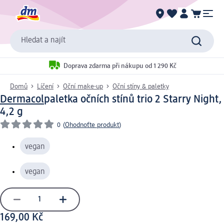
Hledat a najít
Doprava zdarma při nákupu od 1 290 Kč
Domů
Líčení
Oční make-up
Oční stíny & paletky
Dermacol
paletka očních stínů trio 2 Starry Night,
4,2 g
0
(
Ohodnoťte produkt
)
vegan
vegan
169,00 Kč