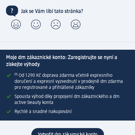
Jak se Vám líbí tato stránka?
Moje dm zákaznické konto: Zaregistrujte se nyní a
získejte výhody
⁽¹⁾ Od 1 290 Kč doprava zdarma včetně expresního
doručení a expresní vyzvednutí v prodejně dm zdarma
pro registrované a přihlášené zákazníky
Spousta výhod díky propojení dm zákaznického a dm
active beauty konta
Rychlé a snadné nakupování
Vytvořit dm zákaznické konto