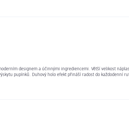
s moderním designem a účinnými ingrediencemi. Větší velikost nápla
i výskytu pupínků. Duhový holo efekt přináší radost do každodenní ru