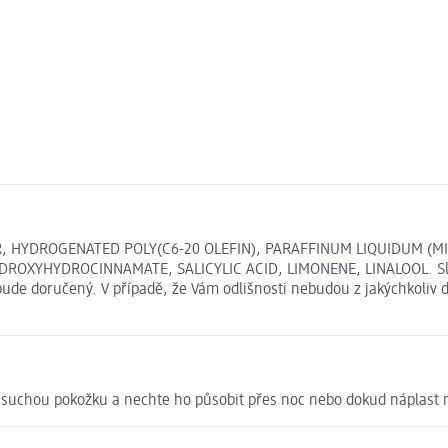
 HYDROGENATED POLY(C6-20 OLEFIN), PARAFFINUM LIQUIDUM (MI
DROXYHYDROCINNAMATE, SALICYLIC ACID, LIMONENE, LINALOOL. Slož
bude doručený. V případě, že Vám odlišnosti nebudou z jakýchkoliv 
, suchou pokožku a nechte ho působit přes noc nebo dokud náplast n