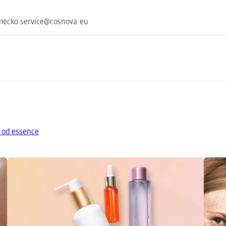
mecko service@cosnova.eu
y od essence