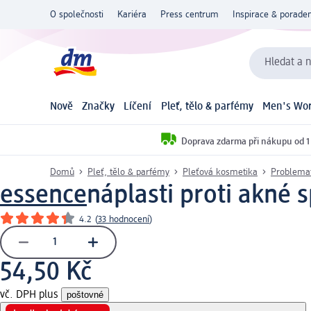
O společnosti
Kariéra
Press centrum
Inspirace & poraden
Hledat a n
Nově
Značky
Líčení
Pleť, tělo & parfémy
Men's Wor
Doprava zdarma při nákupu od 1
Domů
Pleť, tělo & parfémy
Pleťová kosmetika
Problemat
essence
náplasti proti akné 
4.2
(
33 hodnocení
)
54,50 Kč
vč. DPH plus
poštovné