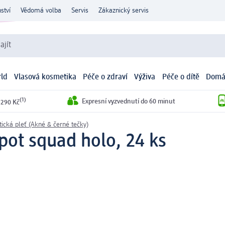
ství
Vědomá volba
Servis
Zákaznický servis
ajít
ld
Vlasová kosmetika
Péče o zdraví
Výživa
Péče o dítě
Domá
(1)
Expresní vyzvednutí do 60 minut
 290 Kč
ická pleť (Akné & černé tečky)
spot squad holo, 24 ks