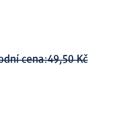
odní cena:
49,50 Kč