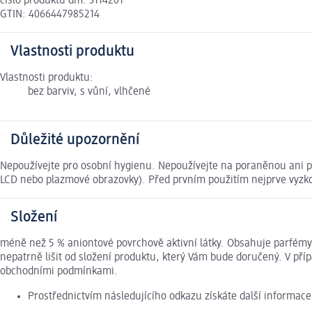
číslo produktu dm: 3114201
GTIN: 4066447985214
Vlastnosti produktu
Vlastnosti produktu:
bez barviv, s vůní, vlhčené
Důležité upozornění
Nepoužívejte pro osobní hygienu. Nepoužívejte na poraněnou ani po
LCD nebo plazmové obrazovky). Před prvním použitím nejprve vyzk
Složení
méně než 5 % aniontové povrchově aktivní látky. Obsahuje parfém
nepatrně lišit od složení produktu, který Vám bude doručený. V př
obchodními podmínkami.
Prostřednictvím následujícího odkazu získáte další informac