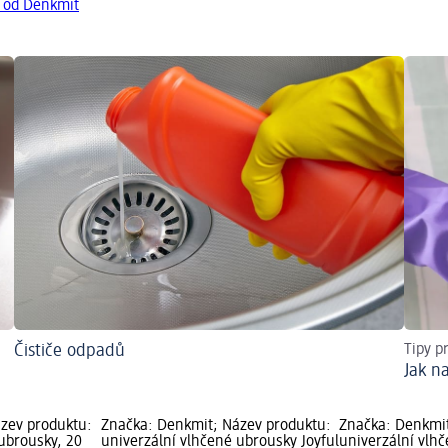
y od Denkmit
Čističe odpadů
Tipy p
Jak n
zev produktu:
Značka: Denkmit; Název produktu:
Značka: Denkmit
ubrousky, 20
univerzální vlhčené ubrousky Joyful
univerzální vlh