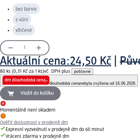
bez barviv
s vůní
vlhčené
Aktuální cena:
24,50 Kč
|
Pův
80 ks (0,31 Kč za 1 ks)
vč. DPH plus
poštovné
dlouhodobá cena
nebyla zvýšena od 16.06.2026
Vložit do košíku
Momentálně není skladem
Ověřit dostupnost v prodejně dm
Expresní vyzvednutí v prodejně dm do 60 minut
Vrácení zdarma v prodejně dm