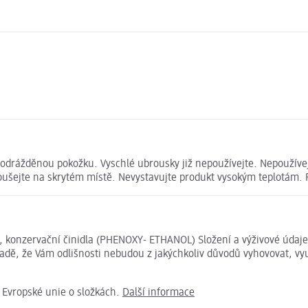
drážděnou pokožku. Vyschlé ubrousky již nepoužívejte. Nepoužívejte
oušejte na skrytém místě. Nevystavujte produkt vysokým teplotám.
y, konzervační činidla (PHENOXY- ETHANOL) Složení a výživové úda
ípadě, že Vám odlišnosti nebudou z jakýchkoliv důvodů vyhovovat, v
e Evropské unie o složkách.
Další informace