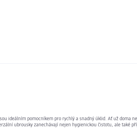
u ideálním pomocníkem pro rychlý a snadný úklid. Ať už doma nebo 
zální ubrousky zanechávají nejen hygienickou čistotu, ale také př