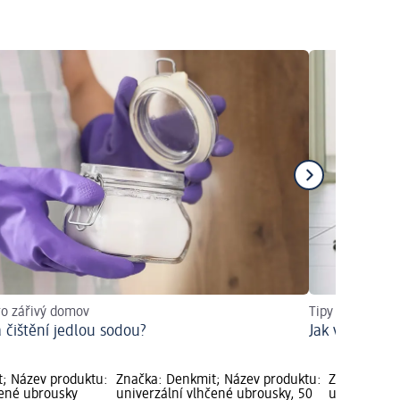
ro zářivý domov
Tipy a techniky
a čištění jedlou sodou?
Jak vyčistit d
; Název produktu:
Značka: Denkmit; Název produktu:
Značka: Den
čené ubrousky
univerzální vlhčené ubrousky, 50
univerzální