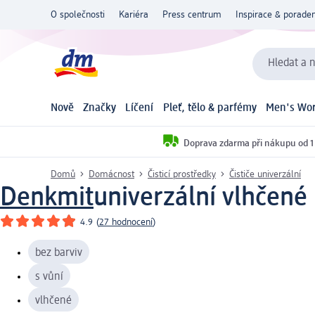
O společnosti
Kariéra
Press centrum
Inspirace & poraden
Hledat a n
Nově
Značky
Líčení
Pleť, tělo & parfémy
Men's Wor
Doprava zdarma při nákupu od 1
Domů
Domácnost
Čisticí prostředky
Čističe univerzální
Denkmit
univerzální vlhčen
4.9
(
27 hodnocení
)
bez barviv
s vůní
vlhčené