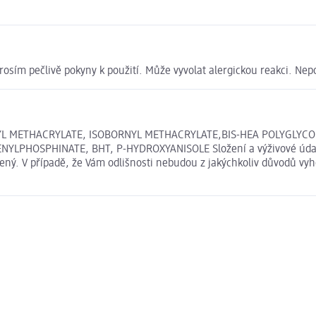
 prosím pečlivě pokyny k použití. Může vyvolat alergickou reakci. N
PYL METHACRYLATE, ISOBORNYL METHACRYLATE,BIS-HEA POLYGLYC
YLPHOSPHINATE, BHT, P-HYDROXYANISOLE Složení a výživové údaj
ený. V případě, že Vám odlišnosti nebudou z jakýchkoliv důvodů vyh