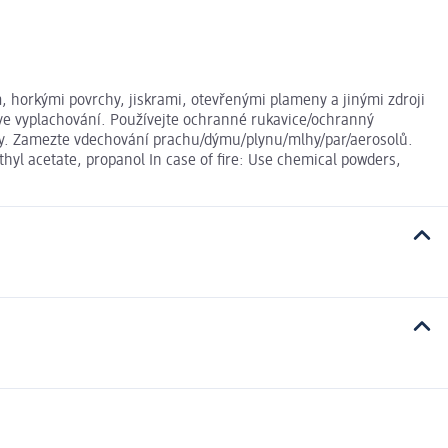
, horkými povrchy, jiskrami, otevřenými plameny a jinými zdroji
 ve vyplachování. Používejte ochranné rukavice/ochranný
třiny. Zamezte vdechování prachu/dýmu/plynu/mlhy/par/aerosolů.
yl acetate, propanol In case of fire: Use chemical powders,