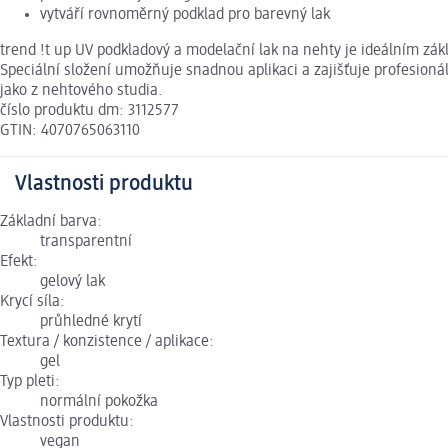
vytváří rovnoměrný podklad pro barevný lak
trend !t up UV podkladový a modelační lak na nehty je ideálním zá
Speciální složení umožňuje snadnou aplikaci a zajišťuje profesion
jako z nehtového studia.
číslo produktu dm: 3112577
GTIN: 4070765063110
Vlastnosti produktu
Základní barva:
transparentní
Efekt:
gelový lak
Krycí síla:
průhledné krytí
Textura / konzistence / aplikace:
gel
Typ pleti:
normální pokožka
Vlastnosti produktu:
vegan