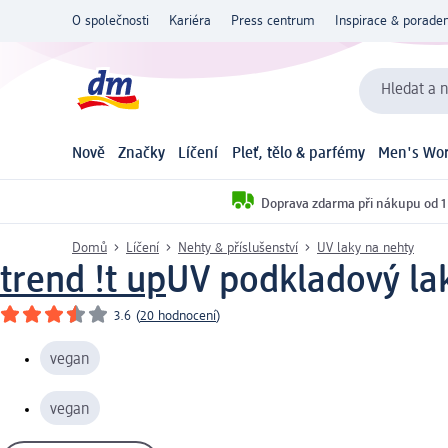
O společnosti
Kariéra
Press centrum
Inspirace & poraden
Hledat a n
Nově
Značky
Líčení
Pleť, tělo & parfémy
Men's Wor
Doprava zdarma při nákupu od 1
Domů
Líčení
Nehty & příslušenství
UV laky na nehty
trend !t up
UV podkladový lak
3.6
(
20 hodnocení
)
vegan
vegan