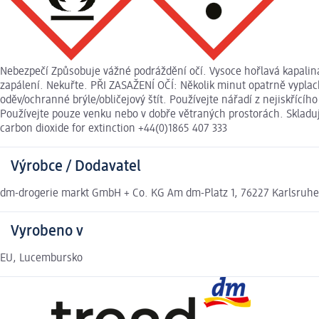
Nebezpečí Způsobuje vážné podráždění očí. Vysoce hořlavá kapalina
zapálení. Nekuřte. PŘI ZASAŽENÍ OČÍ: Několik minut opatrně vyplac
oděv/ochranné brýle/obličejový štít. Používejte nářadí z nejiskříc
Používejte pouze venku nebo v dobře větraných prostorách. Skladuj
carbon dioxide for extinction +44(0)1865 407 333
Výrobce / Dodavatel
dm-drogerie markt GmbH + Co. KG Am dm-Platz 1, 76227 Karlsruh
Vyrobeno v
EU, Lucembursko