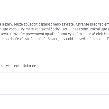
 a páry. Může způsobit ospalost nebo závratě. Chraňte před teplem
hujte vodou. Vyjměte kontaktní čočky, jsou-li nasazeny. Pokračujte
ího kovu. Proveďte preventivní opatření proti výbojům statické elek
te na dobře větraném místě. Skladujte v dobře uzavřeném obalu. Eth
e servicecenter@dm.de