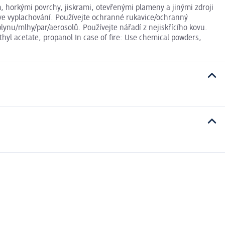
, horkými povrchy, jiskrami, otevřenými plameny a jinými zdroji
 ve vyplachování. Používejte ochranné rukavice/ochranný
lynu/mlhy/par/aerosolů. Používejte nářadí z nejiskřícího kovu.
yl acetate, propanol In case of fire: Use chemical powders,