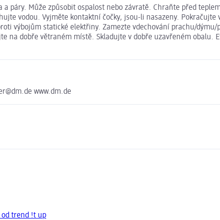
 a páry. Může způsobit ospalost nebo závratě. Chraňte před teplem
hujte vodou. Vyjměte kontaktní čočky, jsou-li nasazeny. Pokračujte
 proti výbojům statické elektřiny. Zamezte vdechování prachu/dýmu/p
te na dobře větraném místě. Skladujte v dobře uzavřeném obalu. Eth
nter@dm.de www.dm.de
 od trend !t up