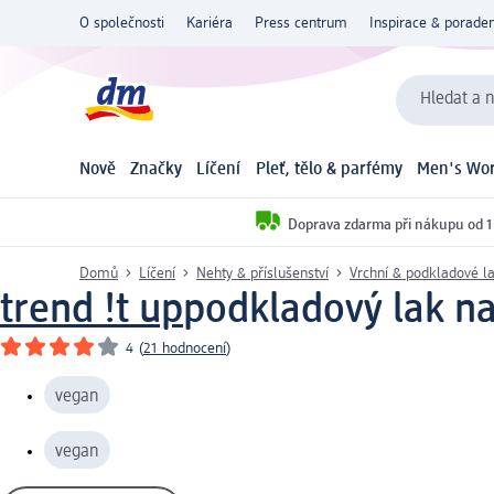
O společnosti
Kariéra
Press centrum
Inspirace & poraden
Hledat a n
Nově
Značky
Líčení
Pleť, tělo & parfémy
Men's Wor
Doprava zdarma při nákupu od 1
Domů
Líčení
Nehty & příslušenství
Vrchní & podkladové l
trend !t up
podkladový lak na 
4
(
21 hodnocení
)
vegan
vegan