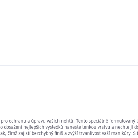
bou pro ochranu a úpravu vašich nehtů. Tento speciálně formulovaný
o dosažení nejlepších výsledků naneste tenkou vrstvu a nechte ji do
, čímž zajistí bezchybný finiš a zvýší trvanlivost vaší manikúry. S 