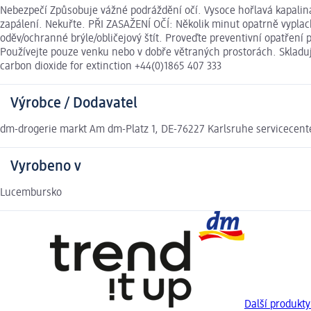
Nebezpečí Způsobuje vážné podráždění očí. Vysoce hořlavá kapalina
zapálení. Nekuřte. PŘI ZASAŽENÍ OČÍ: Několik minut opatrně vyplac
oděv/ochranné brýle/obličejový štít. Proveďte preventivní opatření
Používejte pouze venku nebo v dobře větraných prostorách. Skladuj
carbon dioxide for extinction +44(0)1865 407 333
Výrobce / Dodavatel
dm-drogerie markt Am dm-Platz 1, DE-76227 Karlsruhe servicece
Vyrobeno v
Lucembursko
Další produkty