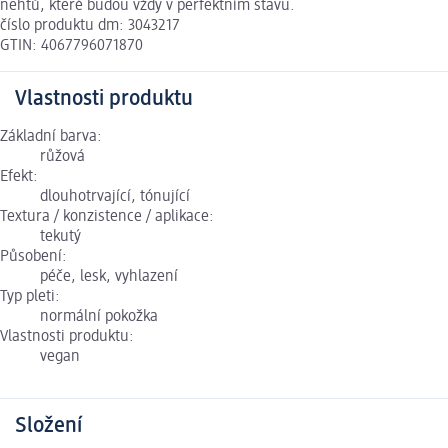
nehtů, které budou vždy v perfektním stavu.
číslo produktu dm: 3043217
GTIN: 4067796071870
Vlastnosti produktu
Základní barva:
růžová
Efekt:
dlouhotrvající, tónující
Textura / konzistence / aplikace:
tekutý
Působení:
péče, lesk, vyhlazení
Typ pleti:
normální pokožka
Vlastnosti produktu:
vegan
Složení