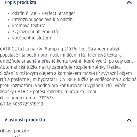
Popis produktu
odstín č. 210 - Perfect Stranger
intenzivní popelavě lila odstín
krémová textura
zvýraznění objemu rtů
voděodolné složení
CATRICE tužka na rty Plumping 210 Perfect Stranger nabízí
popelavě lila odstín pro moderní líčení rtů. Krémová textura
umožňuje snadné a přesné konturování, které vydrží po celý den.
Automatická tužka na rty zabraňuje rozpíjení rtěnky i lesku.
Složení s mátovým olejem a komplexem MAXI-LIP zvýrazní objem
rtů a poskytne jim hydrataci. CATRICE tužka je voděodolná a odolná
proti rozmazání. Vhodná pro konturování i vyplnění rtů. Výběr
značky CATRICE potěší každého milovníka líčení.
číslo produktu dm: 3111533
GTIN: 4059729515919
Vlastnosti produktu
Oblast použití: