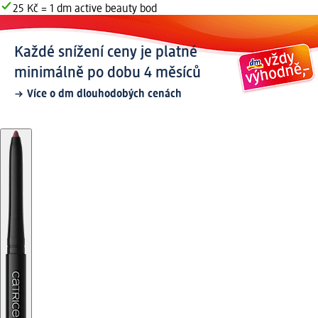
25 Kč = 1 dm active beauty bod
Každé snížení ceny je platné
minimálně po dobu 4 měsíců
Více o dm dlouhodobých cenách