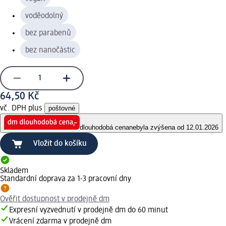
voděodolný
bez parabenů
bez nanočástic
64,50 Kč
vč. DPH plus
poštovné
dlouhodobá cena
nebyla zvýšena od 12.01.2026
Vložit do košíku
Skladem
Standardní doprava za 1-3 pracovní dny
Ověřit dostupnost v prodejně dm
Expresní vyzvednutí v prodejně dm do 60 minut
Vrácení zdarma v prodejně dm