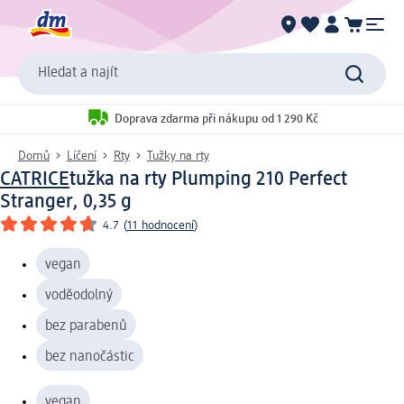
Hledat a najít
Doprava zdarma při nákupu od 1 290 Kč
Domů
Líčení
Rty
Tužky na rty
CATRICE
tužka na rty Plumping 210 Perfect
Stranger, 0,35 g
4.7
(
11 hodnocení
)
vegan
voděodolný
bez parabenů
bez nanočástic
vegan