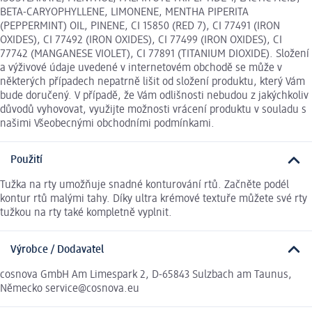
BETA-CARYOPHYLLENE, LIMONENE, MENTHA PIPERITA
(PEPPERMINT) OIL, PINENE, CI 15850 (RED 7), CI 77491 (IRON
OXIDES), CI 77492 (IRON OXIDES), CI 77499 (IRON OXIDES), CI
77742 (MANGANESE VIOLET), CI 77891 (TITANIUM DIOXIDE). Složení
a výživové údaje uvedené v internetovém obchodě se může v
některých případech nepatrně lišit od složení produktu, který Vám
bude doručený. V případě, že Vám odlišnosti nebudou z jakýchkoliv
důvodů vyhovovat, využijte možnosti vrácení produktu v souladu s
našimi Všeobecnými obchodními podmínkami.
Použití
Tužka na rty umožňuje snadné konturování rtů. Začněte podél
kontur rtů malými tahy. Díky ultra krémové textuře můžete své rty
tužkou na rty také kompletně vyplnit.
Výrobce / Dodavatel
cosnova GmbH Am Limespark 2, D-65843 Sulzbach am Taunus,
Německo service@cosnova.eu