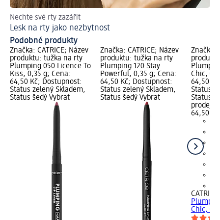
Nechte své rty zazářit
Ch
Lesk na rty jako nezbytnost
Ti
Podobné produkty
Značka: CATRICE; Název
Značka: CATRICE; Název
Značka: 
produktu: tužka na rty
produktu: tužka na rty
produktu
Plumping 050 Licence To
Plumping 120 Stay
Plumping
Kiss, 0,35 g; Cena:
Powerful, 0,35 g; Cena:
Chic, 0,
64,50 Kč; Dostupnost:
64,50 Kč; Dostupnost:
64,50 Kč
Status zelený Skladem,
Status zelený Skladem,
Status z
Status šedý Vybrat
Status šedý Vybrat
Status š
prodejn
64,50 Kč
+2
CATRICE
Plumping
Chic, 0,3