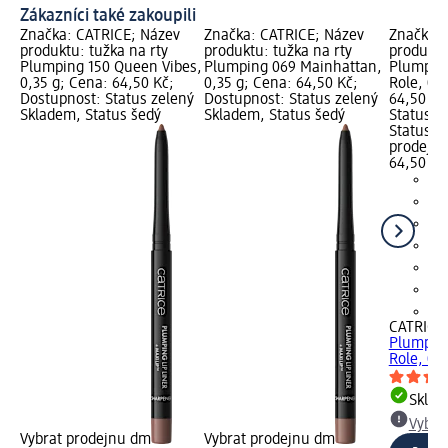
Zákazníci také zakoupili
Značka: CATRICE; Název
Značka: CATRICE; Název
Značka: 
produktu: tužka na rty
produktu: tužka na rty
produktu
Plumping 150 Queen Vibes,
Plumping 069 Mainhattan,
Plumping
0,35 g; Cena: 64,50 Kč;
0,35 g; Cena: 64,50 Kč;
Role, 0,
Dostupnost: Status zelený
Dostupnost: Status zelený
64,50 Kč
Skladem, Status šedý
Skladem, Status šedý
Status z
Status š
prodejn
64,50 Kč
+2
CATRICE
Plumping
Role, 0,3
Skla
Vybra
Vybrat prodejnu dm
Vybrat prodejnu dm