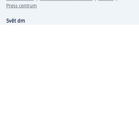
Press centrum
Svět dm
Platební možnosti
Spojte se s dm