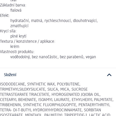
tvář
Základní barva:
fialová
Efekt:
hydratační, matná, rychleschnoucí, dlouhotrvající,
zmatňující
Krycí síla:
plné krytí
Textura / konzistence / aplikace:
krém
Vlastnosti produktu:
voděodolný, bez nanočástic, bez parabenů, vegan
Složení
ISODODECANE, SYNTHETIC WAX, POLYBUTENE,
TRIMETHYLSILOXYSILICATE, SILICA, MICA, SUCROSE
TETRASTEARATE TRIACETATE, HYDROGENATED JOJOBA OIL,
CETEARYL BEHENATE, ISOAMYL LAURATE, ETHYLHEXYL PALMITATE,
TRIBEHENIN, SYNTHETIC FLUORPHLOGOPITE, PENTAERYTHRITYL
TETRA- DI-T-BUTYL HYDROXYHYDROCINNAMATE, SORBITAN
ISOSTEARATE, MENTHOL, PALMITOYL TRIPEPTIDE-1, LACTIC ACID,