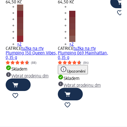
64,50 Kč
64,50 Kč
+2
+2
CATRICE
tužka na rty
CATRICE
tužka na rty
Plumping 150 Queen Vibes,
Plumping 069 Mainhattan,
0,35 g
0,35 g
(88)
(84)
Skladem
Upozornění
Vybrat prodejnu dm
Skladem
Vybrat prodejnu dm