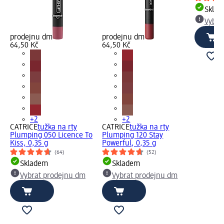
Skla
Vybra
prodejnu dm
prodejnu dm
64,50 Kč
64,50 Kč
+2
+2
CATRICE
tužka na rty
CATRICE
tužka na rty
Plumping 050 Licence To
Plumping 120 Stay
Kiss, 0,35 g
Powerful, 0,35 g
(64)
(52)
Skladem
Skladem
Vybrat prodejnu dm
Vybrat prodejnu dm