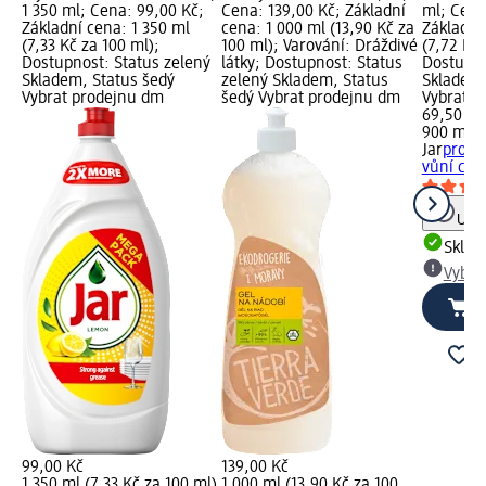
1 350 ml; Cena: 99,00 Kč;
Cena: 139,00 Kč; Základní
ml; Cena
Základní cena: 1 350 ml
cena: 1 000 ml (13,90 Kč za
Základní
(7,33 Kč za 100 ml);
100 ml); Varování: Dráždivé
(7,72 Kč 
Dostupnost: Status zelený
látky; Dostupnost: Status
Dostupno
Skladem, Status šedý
zelený Skladem, Status
Skladem,
Vybrat prodejnu dm
šedý Vybrat prodejnu dm
Vybrat p
69,50 Kč
900 ml (
Jar
prost
vůní cit
Upoz
Skla
Vybra
99,00 Kč
139,00 Kč
1 350 ml (7,33 Kč za 100 ml)
1 000 ml (13,90 Kč za 100