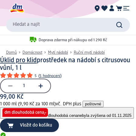
Hledat a najít
Doprava zdarma při nákupu od 1 290 Kč
Domů
Domácnost
Mytí nádobí
Ruční mytí nádobí
Úklid pro klid
prostředek na nádobí s citrusovou
vůní, 1 l
5
(
5 hodnocení
)
99,00 Kč
1 000 ml (9,90 Kč za 100 ml)
vč. DPH plus
poštovné
dlouhodobá cena
nebyla zvýšena od 01.11.2025
Vložit do košíku