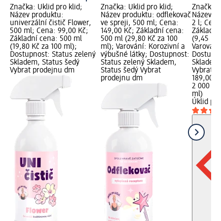
Značka: Úklid pro klid;
Značka: Úklid pro klid;
Značka: Ú
Název produktu:
Název produktu: odflekovač
Název pr
univerzální čistič Flower,
ve spreji, 500 ml; Cena:
2 l; Cena
500 ml; Cena: 99,00 Kč;
149,00 Kč; Základní cena:
Základní
Základní cena: 500 ml
500 ml (29,80 Kč za 100
(9,45 Kč 
(19,80 Kč za 100 ml);
ml); Varování: Korozivní a
Varování:
Dostupnost: Status zelený
výbušné látky; Dostupnost:
Dostupno
Skladem, Status šedý
Status zelený Skladem,
Skladem,
Vybrat prodejnu dm
Status šedý Vybrat
Vybrat p
prodejnu dm
189,00 K
2 000 ml
ml)
Úklid pro