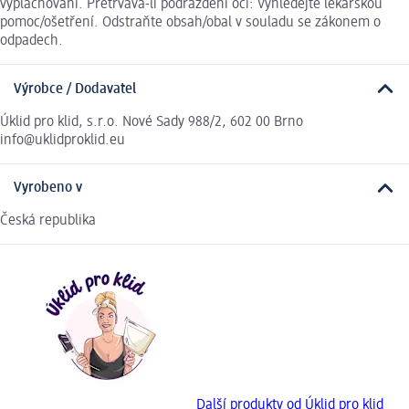
vyplachování. Přetrvává-li podráždění očí: Vyhledejte lékařskou
pomoc/ošetření. Odstraňte obsah/obal v souladu se zákonem o
odpadech.
Výrobce / Dodavatel
Úklid pro klid, s.r.o. Nové Sady 988/2, 602 00 Brno
info@uklidproklid.eu
Vyrobeno v
Česká republika
Další produkty od Úklid pro klid