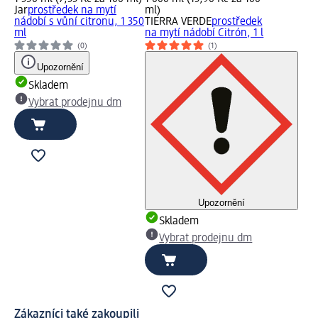
Jar
prostředek na mytí
ml)
nádobí s vůní citronu, 1 350
TIERRA VERDE
prostředek
ml
na mytí nádobí Citrón, 1 l
(0)
(1)
Upozornění
Skladem
Vybrat prodejnu dm
Upozornění
Skladem
Vybrat prodejnu dm
Zákazníci také zakoupili