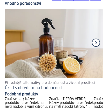
Vhodné poradenství
Přírodnější alternativy pro domácnost a životní prostředí
3 t
Úklid s ohledem na budoucnost
Pr
Podobné produkty
Značka: Jar; Název
Značka: TIERRA VERDE;
Značka: 
produktu: prostředek na
Název produktu: prostředek
produktu
mytí nádobí s vůní citronu,
na mytí nádobí Citrón, 1 l;
nádobí s