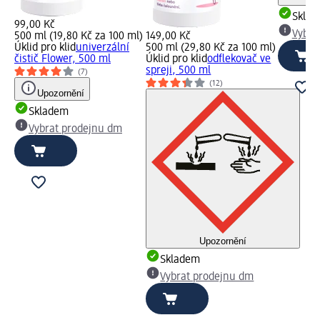
Skla
99,00 Kč
Vybra
500 ml (19,80 Kč za 100 ml)
149,00 Kč
Úklid pro klid
univerzální
500 ml (29,80 Kč za 100 ml)
čistič Flower, 500 ml
Úklid pro klid
odflekovač ve
spreji, 500 ml
(7)
(12)
Upozornění
Skladem
Vybrat prodejnu dm
Upozornění
Skladem
Vybrat prodejnu dm