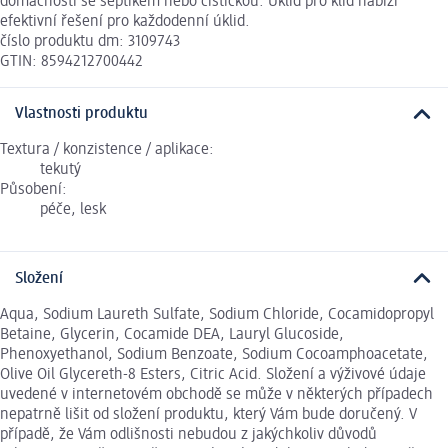
domácnosti se septikem nebo čističkou. Úklid pro klid nabízí
efektivní řešení pro každodenní úklid.
číslo produktu dm: 3109743
GTIN: 8594212700442
Vlastnosti produktu
Textura / konzistence / aplikace:
tekutý
Působení:
péče, lesk
Složení
Aqua, Sodium Laureth Sulfate, Sodium Chloride, Cocamidopropyl
Betaine, Glycerin, Cocamide DEA, Lauryl Glucoside,
Phenoxyethanol, Sodium Benzoate, Sodium Cocoamphoacetate,
Olive Oil Glycereth-8 Esters, Citric Acid. Složení a výživové údaje
uvedené v internetovém obchodě se může v některých případech
nepatrně lišit od složení produktu, který Vám bude doručený. V
případě, že Vám odlišnosti nebudou z jakýchkoliv důvodů