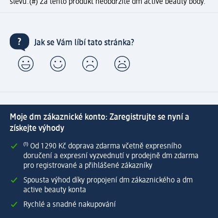
slevu.
(#) Za tento produkt neobdržíte dm active beauty body.
Jak se Vám líbí tato stránka?
Moje dm zákaznické konto: Zaregistrujte se nyní a
získejte výhody
⁽¹⁾ Od 1 290 Kč doprava zdarma včetně expresního
doručení a expresní vyzvednutí v prodejně dm zdarma
pro registrované a přihlášené zákazníky
Spousta výhod díky propojení dm zákaznického a dm
active beauty konta
Rychlé a snadné nakupování