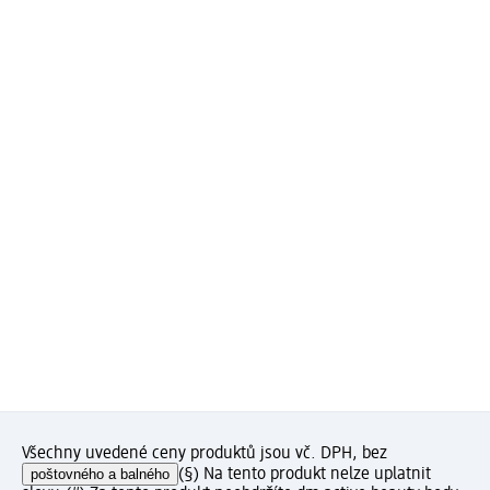
Všechny uvedené ceny produktů jsou vč. DPH, bez
poštovného a balného
(§) Na tento produkt nelze uplatnit