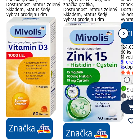
značka grafika;
ks (1,89 Kč za 1 ks); dm
60 ks (2,
Dostupnost: Status zelený
značka grafika;
značka g
Skladem, Status šedý
Dostupnost: Status zelený
Dostupno
Vybrat prodejnu dm
Skladem, Status šedý
Skladem,
Vybrat prodejnu dm
Vybrat p
124,00 K
60 ks (2,
Mivolis
M
8 forem,
ks
doplně
Upoz
Skla
Vybra