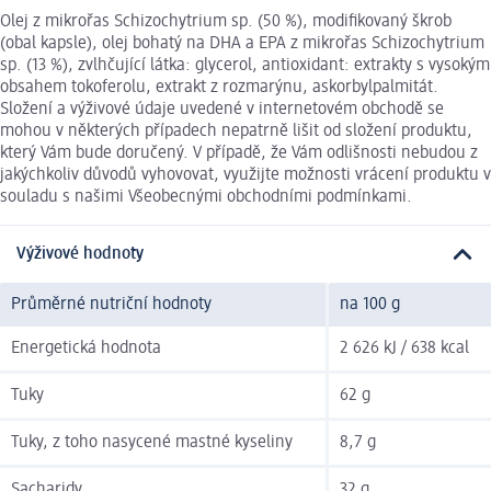
Olej z mikrořas Schizochytrium sp. (50 %), modifikovaný škrob
(obal kapsle), olej bohatý na DHA a EPA z mikrořas Schizochytrium
sp. (13 %), zvlhčující látka: glycerol, antioxidant: extrakty s vysokým
obsahem tokoferolu, extrakt z rozmarýnu, askorbylpalmitát.
Složení a výživové údaje uvedené v internetovém obchodě se
mohou v některých případech nepatrně lišit od složení produktu,
který Vám bude doručený. V případě, že Vám odlišnosti nebudou z
jakýchkoliv důvodů vyhovovat, využijte možnosti vrácení produktu v
souladu s našimi Všeobecnými obchodními podmínkami.
Výživové hodnoty
Průměrné nutriční hodnoty
na 100 g
Energetická hodnota
2 626 kJ / 638 kcal
Tuky
62 g
Tuky, z toho nasycené mastné kyseliny
8,7 g
Sacharidy
32 g