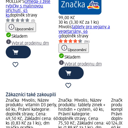
MÖLLER'S
Omega-3 želé
rybičky s malinovou
příchutí, 45
ks
doplněk stravy
99,00 Kč
(0)
30 ks (3,30 Kč za 1 ks)
Mivolis
tablety pro vegany a
Upozornění
vegetariány, 46
g
doplněk stravy
Skladem
(86)
Vybrat prodejnu dm
Upozornění
Skladem
Vybrat prodejnu dm
Zákazníci také zakoupili
Značka: Mivolis; Název
Značka: Mivolis; Název
Značka: 
produktu: vitamín D3 perly,
produktu: tablety zinek +
produkt
60 ks; Právní kategorie:
histidin + cystein, 40 ks;
komplex 
doplněk stravy; Cena:
Právní kategorie:
Právní k
49,50 Kč; Základní cena: 60
doplněk stravy; Cena:
doplněk 
ks (0,83 Kč za 1 ks); dm
75,50 Kč; Základní cena: 40
124,00 K