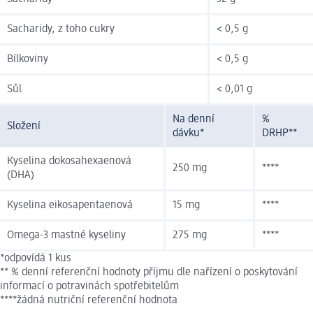
Sacharidy, z toho cukry
< 0,5 g
Bílkoviny
< 0,5 g
Sůl
< 0,01 g
Na denní
%
Složení
dávku*
DRHP**
Kyselina dokosahexaenová
250 mg
****
(DHA)
Kyselina eikosapentaenová
15 mg
****
Omega-3 mastné kyseliny
275 mg
****
*odpovídá 1 kus
** % denní referenční hodnoty příjmu dle nařízení o poskytování
informací o potravinách spotřebitelům
****žádná nutriční referenční hodnota