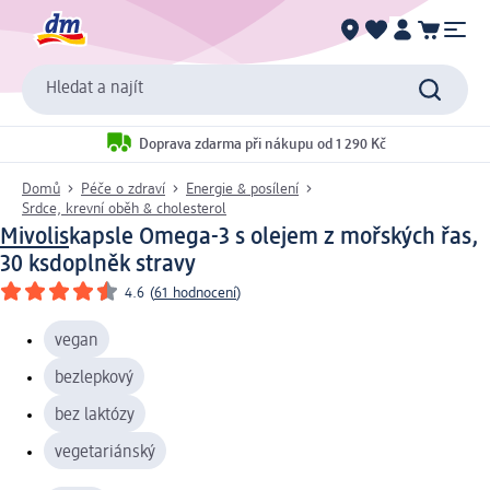
Hledat a najít
Doprava zdarma při nákupu od 1 290 Kč
Domů
Péče o zdraví
Energie & posílení
Srdce, krevní oběh & cholesterol
Mivolis
kapsle Omega-3 s olejem z mořských řas,
30 ks
doplněk stravy
4.6
(
61 hodnocení
)
vegan
bezlepkový
bez laktózy
vegetariánský