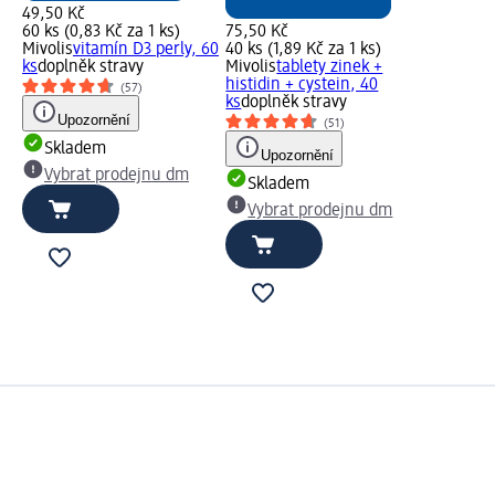
49,50 Kč
60 ks (0,83 Kč za 1 ks)
75,50 Kč
Mivolis
vitamín D3 perly, 60
40 ks (1,89 Kč za 1 ks)
ks
doplněk stravy
Mivolis
tablety zinek +
histidin + cystein, 40
(57)
ks
doplněk stravy
Upozornění
(51)
Skladem
Upozornění
Vybrat prodejnu dm
Skladem
Vybrat prodejnu dm