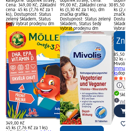
í
kategorie: doplněk stravy;
doplněk stravy; Cena:
doplněk 
Cena: 349,00 Kč; Základní
99,00 Kč; Základní cena: 30
85,50 Kč
cena: 45 ks (7,76 Kč za 1
ks (3,30 Kč za 1 ks); dm
ks (2,67 
ks); Dostupnost: Status
značka grafika;
značka g
m
zelený Skladem, Status
Dostupnost: Status zelený
Dostupno
šedý Vybrat prodejnu dm
Skladem, Status šedý
Skladem,
Vybrat prodejnu dm
Vybrat p
85,50 Kč
32 ks (2,
Mivolis
k
Immun K
ks
doplně
Upoz
Skla
Vybra
349,00 Kč
45 ks (7,76 Kč za 1 ks)