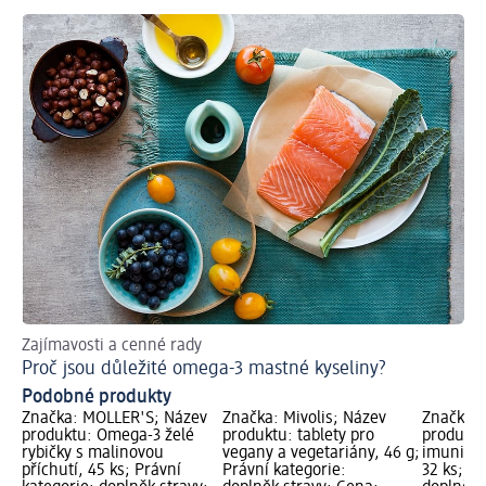
Zajímavosti a cenné rady
Proč jsou důležité omega-3 mastné kyseliny?
Podobné produkty
v
Značka: MÖLLER'S; Název
Značka: Mivolis; Název
Značka: 
le
produktu: Omega-3 želé
produktu: tablety pro
produktu
rybičky s malinovou
vegany a vegetariány, 46 g;
imunitu
y;
příchutí, 45 ks; Právní
Právní kategorie:
32 ks; Pr