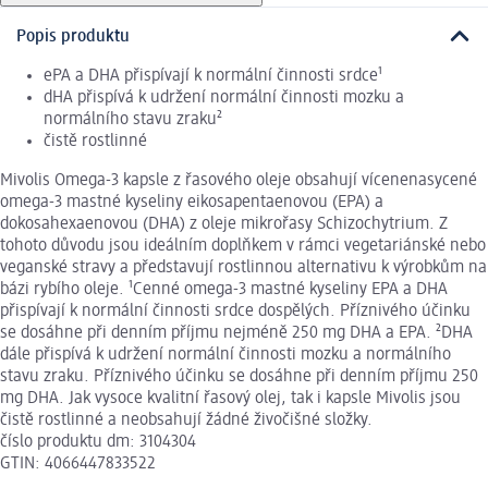
Popis produktu
ePA a DHA přispívají k normální činnosti srdce¹
dHA přispívá k udržení normální činnosti mozku a
normálního stavu zraku²
čistě rostlinné
Mivolis Omega-3 kapsle z řasového oleje obsahují vícenenasycené
omega-3 mastné kyseliny eikosapentaenovou (EPA) a
dokosahexaenovou (DHA) z oleje mikrořasy Schizochytrium. Z
tohoto důvodu jsou ideálním doplňkem v rámci vegetariánské nebo
veganské stravy a představují rostlinnou alternativu k výrobkům na
bázi rybího oleje. ¹Cenné omega-3 mastné kyseliny EPA a DHA
přispívají k normální činnosti srdce dospělých. Příznivého účinku
se dosáhne při denním příjmu nejméně 250 mg DHA a EPA. ²DHA
dále přispívá k udržení normální činnosti mozku a normálního
stavu zraku. Příznivého účinku se dosáhne při denním příjmu 250
mg DHA. Jak vysoce kvalitní řasový olej, tak i kapsle Mivolis jsou
čistě rostlinné a neobsahují žádné živočišné složky.
číslo produktu dm: 3104304
GTIN: 4066447833522