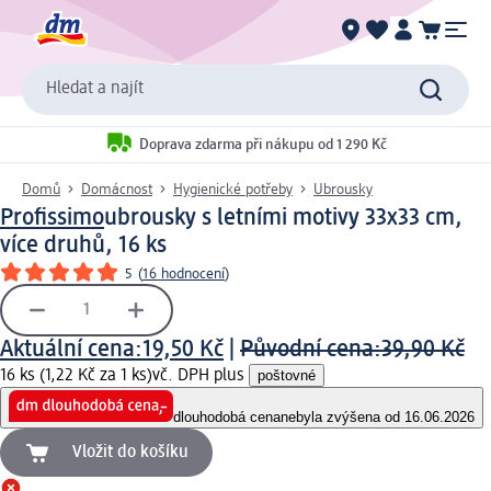
Hledat a najít
Doprava zdarma při nákupu od 1 290 Kč
Domů
Domácnost
Hygienické potřeby
Ubrousky
Profissimo
ubrousky s letními motivy 33x33 cm,
více druhů, 16 ks
5
(
16 hodnocení
)
Aktuální cena:
19,50 Kč
|
Původní cena:
39,90 Kč
16 ks (1,22 Kč za 1 ks)
vč. DPH plus
poštovné
dlouhodobá cena
nebyla zvýšena od 16.06.2026
Vložit do košíku