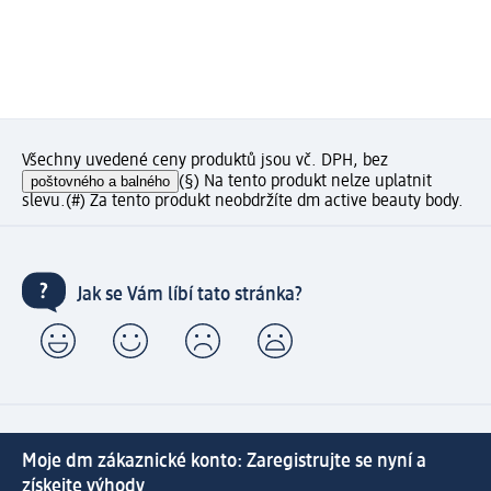
Všechny uvedené ceny produktů jsou vč. DPH, bez
poštovného a balného
(§) Na tento produkt nelze uplatnit
slevu.
(#) Za tento produkt neobdržíte dm active beauty body.
Jak se Vám líbí tato stránka?
Moje dm zákaznické konto: Zaregistrujte se nyní a
získejte výhody