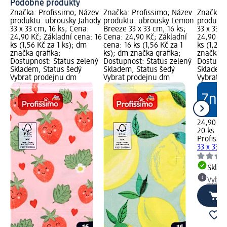
Podobné produkty
Značka: Profissimo; Název
Značka: Profissimo; Název
Značka: 
produktu: ubrousky Jahody
produktu: ubrousky Lemon
produktu
33 x 33 cm, 16 ks; Cena:
Breeze 33 x 33 cm, 16 ks;
33 x 33 c
24,90 Kč; Základní cena: 16
Cena: 24,90 Kč; Základní
24,90 Kč
ks (1,56 Kč za 1 ks); dm
cena: 16 ks (1,56 Kč za 1
ks (1,25 
značka grafika;
ks); dm značka grafika;
značka g
Dostupnost: Status zelený
Dostupnost: Status zelený
Dostupno
Skladem, Status šedý
Skladem, Status šedý
Skladem,
Vybrat prodejnu dm
Vybrat prodejnu dm
Vybrat p
24,90 Kč
20 ks (1,
Profissi
33 x 33 c
Skla
Vybra