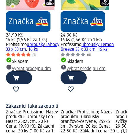
24,90 Kč
24,90 Kč
16 ks (1,56 Kč za 1 ks)
16 ks (1,56 Kč za 1 ks)
Profissimo
ubrousky Jahody
Profissimo
ubrousky Lemon
33 x 33 cm, 16 ks
Breeze 33 x 33 cm, 16 ks
(1)
(0)
Skladem
Skladem
Vybrat prodejnu dm
Vybrat prodejnu dm
Zákazníci také zakoupili
Značka: Profissimo; Název
Značka: Profissimo; Název
Značka: 
produktu: Ubrousky Leo
produktu: ubrousky
produktu
Heart 25x25cm, 20 ks;
oranžovo-červené, 25x25
svíčky, 2
Cena: 19,90 Kč; Základní
cm, 3vrstvé, 20 ks; Cena:
29,50 Kč
cena: 20 ks (1,00 Kč za 1
22,50 Kč; Základní cena: 20
ks (1,23 