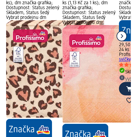
ks); dm značka grafika;
ks (1,13 Kč za 1 ks); dm
značka g
Dostupnost: Status zelený
značka grafika;
Dostupno
Skladem, Status šedý
Dostupnost: Status zelený
Skladem,
Vybrat prodejnu dm
Skladem, Status šedý
Vybrat p
Vybrat prodejnu dm
29,50 Kč
24 ks (1,
Profissi
svíčky, 2
Skla
Vybra