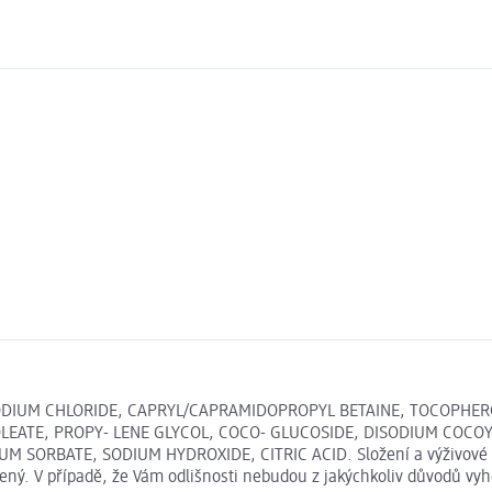
SODIUM CHLORIDE, CAPRYL/CAPRAMIDOPROPYL BETAINE, TOCOPHER
OLEATE, PROPY- LENE GLYCOL, COCO- GLUCOSIDE, DISODIUM COC
M SORBATE, SODIUM HYDROXIDE, CITRIC ACID. Složení a výživové 
ený. V případě, že Vám odlišnosti nebudou z jakýchkoliv důvodů vyh