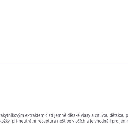
níkovým extraktem čistí jemné dětské vlasy a citlivou dětskou po
žky. pH-neutrální receptura neštípe v očích a je vhodná i pro jemn