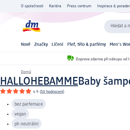
O společnosti
Kariéra
Press centrum
Inspirace & poraden
Hledat a n
Nově
Značky
Líčení
Pleť, tělo & parfémy
Men's Wor
Doprava zdarma při nákupu od 1
Domů
HALLOHEBAMME
Baby šampo
4.9
(
50 hodnocení
)
bez parfemace
vegan
ph neutrální