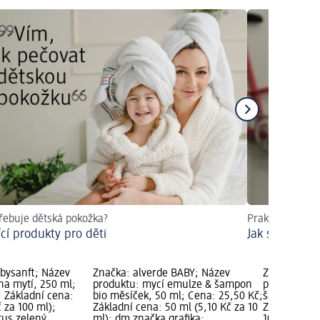
řebuje dětská pokožka?
Praktické info
ící produkty pro děti
Jak stříhat dě
bysanft; Název
Značka: alverde BABY; Název
Značka: WE
na mytí, 250 ml;
produktu: mycí emulze & šampon
produktu: m
; Základní cena:
bio měsíček, 50 ml; Cena: 25,50 Kč;
šampon, 200
 za 100 ml);
Základní cena: 50 ml (5,10 Kč za 10
Základní ce
tus zelený
ml); dm značka grafika;
100 ml); Do