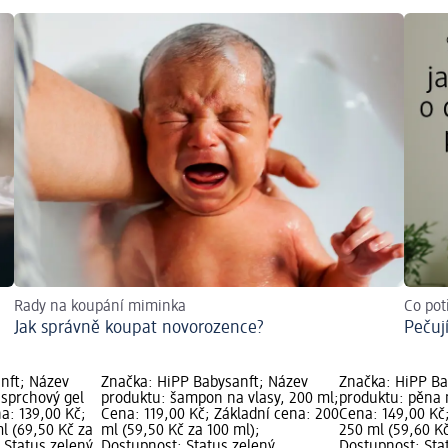
Rady na koupání miminka
Co pot
Jak správně koupat novorozence?
Pečuj
nft; Název
Značka: HiPP Babysanft; Název
Značka: HiPP Ba
sprchový gel
produktu: šampon na vlasy, 200 ml;
produktu: pěna 
na: 139,00 Kč;
Cena: 119,00 Kč; Základní cena: 200
Cena: 149,00 Kč
l (69,50 Kč za
ml (59,50 Kč za 100 ml);
250 ml (59,60 Kč
 Status zelený
Dostupnost: Status zelený
Dostupnost: Sta