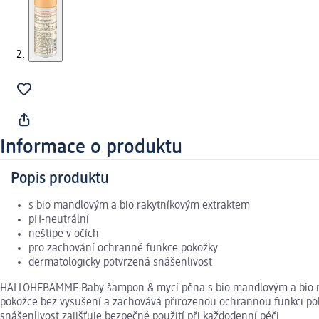
Informace o produktu
Popis produktu
s bio mandlovým a bio rakytníkovým extraktem
pH-neutrální
neštípe v očích
pro zachování ochranné funkce pokožky
dermatologicky potvrzená snášenlivost
HALLOHEBAMME Baby šampon & mycí pěna s bio mandlovým a bio rakyt
pokožce bez vysušení a zachovává přirozenou ochrannou funkci poko
snášenlivost zajišťuje bezpečné použití při každodenní péči.