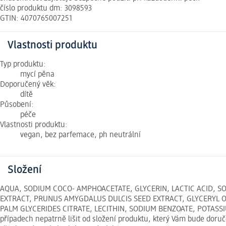
číslo produktu dm: 3098593
GTIN: 4070765007251
Vlastnosti produktu
Typ produktu:
mycí pěna
Doporučený věk:
dítě
Působení:
péče
Vlastnosti produktu:
vegan, bez parfemace, ph neutrální
Složení
AQUA, SODIUM COCO- AMPHOACETATE, GLYCERIN, LACTIC ACID, 
EXTRACT, PRUNUS AMYGDALUS DULCIS SEED EXTRACT, GLYCERYL 
PALM GLYCERIDES CITRATE, LECITHIN, SODIUM BENZOATE, POTASSIU
případech nepatrně lišit od složení produktu, který Vám bude doruč