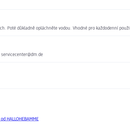
ech. Poté důkladně opláchněte vodou. Vhodné pro každodenní použit
e servicecenter@dm.de
ty od HALLOHEBAMME