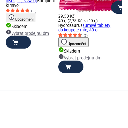
losos,..., 3 740 g
Kompletní
krmivo
(10)
29,50 Kč
Upozornění
40 g (7,38 Kč za 10 g)
Hydrozaurus
šumivé tablety
Skladem
do koupele mix, 40 g
Vybrat prodejnu dm
(3)
Upozornění
Skladem
Vybrat prodejnu dm