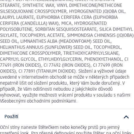
STEARATE, SYNTHETIC WAX, VINYL DIMETHICONE/METHICONE
SILSESQUIOXANE CROSSPOLYMER, HYDROGENATED JOJOBA OIL,
LAURYL LAURATE, EUPHORBIA CERIFERA CERA (EUPHORBIA
CERIFERA (CANDELILLA) WAX), MICA, HYDROGENATED
POLYISOBUTENE, SORBITAN SESQUIISOSTEARATE, SILICA DIMETHYL
SILYLATE, TOCOPHERYL ACETATE, SIMMONDSIA CHINENSIS (JOJOBA)
SEED OIL, LIMNANTHES ALBA (MEADOWFOAM) SEED OIL,
HELIANTHUS ANNUUS (SUNFLOWER) SEED OIL, TOCOPHEROL,
DIMETHICONE CROSSPOLYMER, TRIETHOXYCAPRYLYLSILANE,
CAPRYLYL GLYCOL, ETHYLHEXYLGLYCERIN, PHENOXYETHANOL, CI
77491 (IRON OXIDES), CI 77492 (IRON OXIDES), CI 77499 (IRON
OXIDES), CI 77891 (TITANIUM DIOXIDE). Složení a výživové údaje
uvedené v internetovém obchodě se může v některých případech
nepatrně lišit od složení produktu, který Vám bude doručený. V
případě, že Vám odlišnosti nebudou z jakýchkoliv důvodů
vyhovovat, využijte možnosti vrácení produktu v souladu s našimi
Všeobecnými obchodními podmínkami.
Použití
Oční stíny naneste štětečkem nebo konečky prstů pro jemný
rozetřený look. Pro přesné definování použijte štětec na oční linky