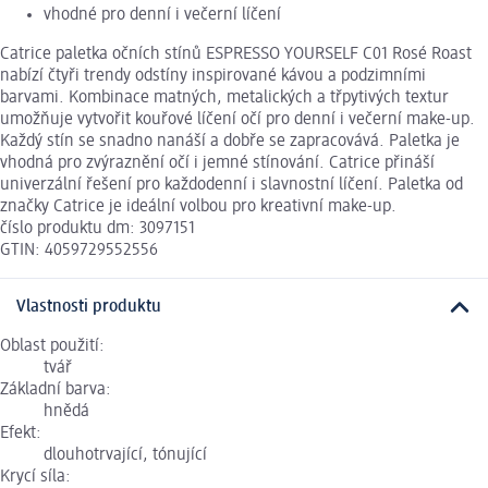
vhodné pro denní i večerní líčení
Catrice paletka očních stínů ESPRESSO YOURSELF C01 Rosé Roast
nabízí čtyři trendy odstíny inspirované kávou a podzimními
barvami. Kombinace matných, metalických a třpytivých textur
umožňuje vytvořit kouřové líčení očí pro denní i večerní make-up.
Každý stín se snadno nanáší a dobře se zapracovává. Paletka je
vhodná pro zvýraznění očí i jemné stínování. Catrice přináší
univerzální řešení pro každodenní i slavnostní líčení. Paletka od
značky Catrice je ideální volbou pro kreativní make-up.
číslo produktu dm: 3097151
GTIN: 4059729552556
Vlastnosti produktu
Oblast použití:
tvář
Základní barva:
hnědá
Efekt:
dlouhotrvající, tónující
Krycí síla: