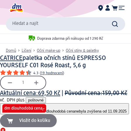
Hledat a najít
Doprava zdarma při nákupu od 1 290 Kč
Domů
Líčení
Oční make-up
Oční stíny & paletky
CATRICE
paletka očních stínů ESPRESSO
YOURSELF C01 Rosé Roast, 5,6 g
4.3
(
19 hodnocení
)
Aktuální cena:
69,50 Kč
|
Původní cena:
159,00 Kč
vč. DPH plus
poštovné
dlouhodobá cena
nebyla zvýšena od 11.09.2025
Vložit do košíku