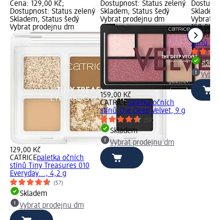
Cena: 129,00 Kč;
Dostupnost: Status zelený
Dostupno
Dostupnost: Status zelený
Skladem, Status šedý
Skladem,
Skladem, Status šedý
Vybrat prodejnu dm
Vybrat p
Vybrat prodejnu dm
159,00 K
CATRICE
stínů Th
Skla
Vybra
159,00 Kč
CATRICE
paletka očních
stínů The Deep Velvet, 9 g
(50)
Skladem
Vybrat prodejnu dm
129,00 Kč
CATRICE
paletka očních
stínů Tiny Treasures 010
Everyday..., 4,2 g
(57)
Skladem
Vybrat prodejnu dm