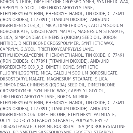
BORON NITRIDE, DIMETHICONE CROSSPOLYMER, SYNTHETIC WAX,
CAPRYLYL GLYCOL, TRIETHOXYCAPRYLYLSILANE,
ETHYLHEXYLGLYCERIN, PHENOXYETHANOL, TIN OXIDE, CI 77491
(IRON OXIDES), CI 77891 (TITANIUM DIOXIDE). AND/UND
INGREDIENTS C03_3_1: MICA, DIMETHICONE, CALCIUM SODIUM
BOROSILICATE, DIISOSTEARYL MALATE, MAGNESIUM STEARATE,
SILICA, SIMMONDSIA CHINENSIS (JOJOBA) SEED OIL, BORON
NITRIDE, DIMETHICONE CROSSPOLYMER, SYNTHETIC WAX,
CAPRYLYL GLYCOL, TRIETHOXYCAPRYLYLSILANE,
ETHYLHEXYLGLYCERIN, PHENOXYETHANOL, TIN OXIDE, CI 77491
(IRON OXIDES), CI 77891 (TITANIUM DIOXIDE). AND/UND
INGREDIENTS C03_3_2: DIMETHICONE, SYNTHETIC
FLUORPHLOGOPITE, MICA, CALCIUM SODIUM BOROSILICATE,
DIISOSTEARYL MALATE, MAGNESIUM STEARATE, SILICA,
SIMMONDSIA CHINENSIS (JOJOBA) SEED OIL, DIMETHICONE
CROSSPOLYMER, SYNTHETIC WAX, CAPRYLYL GLYCOL,
TRIETHOXYCAPRYLYLSILANE, BORON NITRIDE,
ETHYLHEXYLGLYCERIN, PHENOXYETHANOL, TIN OXIDE, CI 77491
(IRON OXIDES), CI 77891 (TITANIUM DIOXIDE). AND/UND
INGREDIENTS C04: DIMETHICONE, ETHYLHEXYL PALMITATE,
OCTYLDODECYL STEAROYL STEARATE, POLYGLYCERYL-2
TRIISOSTEARATE, CERA MICROCRISTALLINA (MICROCRYSTALLINE
WAX), POLYMETHYLSILSESQUIOXANE, ISOCETYL STEAROYL