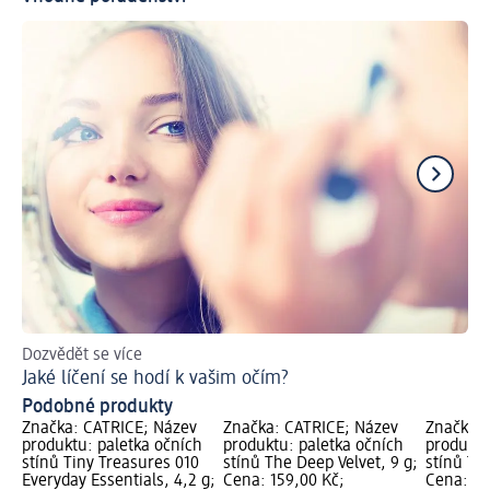
Dozvědět se více
Lí
Jaké líčení se hodí k vašim očím?
Podobné produkty
Značka: CATRICE; Název
Značka: CATRICE; Název
Značka: 
produktu: paletka očních
produktu: paletka očních
produktu
stínů Tiny Treasures 010
stínů The Deep Velvet, 9 g;
stínů Th
Everyday Essentials, 4,2 g;
Cena: 159,00 Kč;
Cena: 15