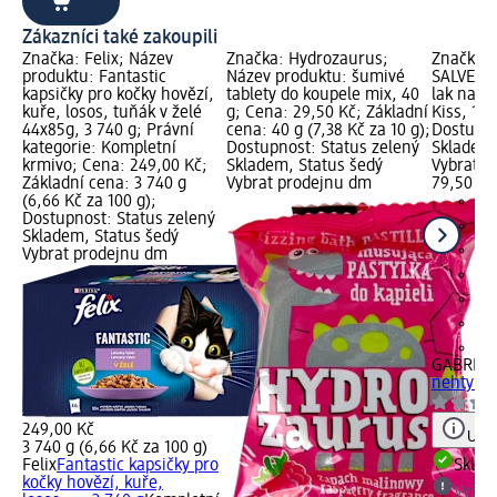
Zákazníci také zakoupili
Značka: Felix; Název
Značka: Hydrozaurus;
Značka:
produktu: Fantastic
Název produktu: šumivé
SALVETE;
kapsičky pro kočky hovězí,
tablety do koupele mix, 40
lak na n
kuře, losos, tuňák v želé
g; Cena: 29,50 Kč; Základní
Kiss, 11 
44x85g, 3 740 g; Právní
cena: 40 g (7,38 Kč za 10 g);
Dostupno
kategorie: Kompletní
Dostupnost: Status zelený
Skladem,
krmivo; Cena: 249,00 Kč;
Skladem, Status šedý
Vybrat p
Základní cena: 3 740 g
Vybrat prodejnu dm
79,50 Kč
(6,66 Kč za 100 g);
Dostupnost: Status zelený
Skladem, Status šedý
Vybrat prodejnu dm
+1
GABRIEL
nehty 92
249,00 Kč
Upoz
3 740 g (6,66 Kč za 100 g)
Felix
Fantastic kapsičky pro
Skla
kočky hovězí, kuře,
Vybra