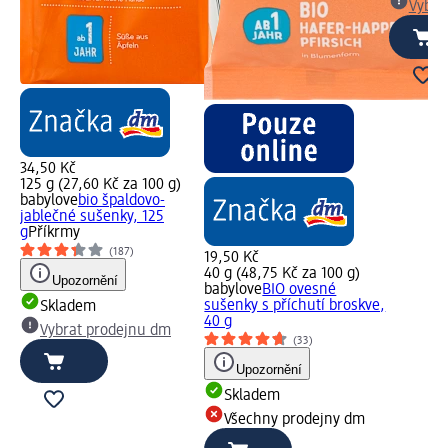
Vybra
34,50 Kč
125 g (27,60 Kč za 100 g)
babylove
bio špaldovo-
jablečné sušenky, 125
g
Příkrmy
(187)
19,50 Kč
40 g (48,75 Kč za 100 g)
Upozornění
babylove
BIO ovesné
sušenky s příchutí broskve,
Skladem
40 g
Vybrat prodejnu dm
(33)
Upozornění
Skladem
Všechny prodejny dm