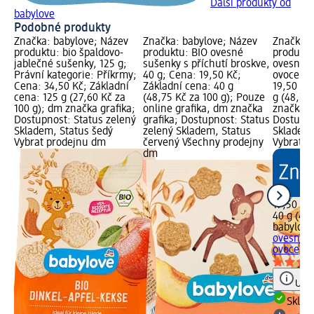
Další produkty od
babylove
Podobné produkty
Značka: babylove; Název
Značka: babylove; Název
Značka: 
produktu: bio špaldovo-
produktu: BIO ovesné
produktu
jablečné sušenky, 125 g;
sušenky s příchutí broskve,
ovesné p
Právní kategorie: Příkrmy;
40 g; Cena: 19,50 Kč;
ovoce, 4
Cena: 34,50 Kč; Základní
Základní cena: 40 g
19,50 Kč
cena: 125 g (27,60 Kč za
(48,75 Kč za 100 g); Pouze
g (48,75
100 g); dm značka grafika;
online grafika, dm značka
značka g
Dostupnost: Status zelený
grafika; Dostupnost: Status
Dostupno
Skladem, Status šedý
zelený Skladem, Status
Skladem,
Vybrat prodejnu dm
červený Všechny prodejny
Vybrat p
dm
19,50 Kč
40 g (48,
babylove
ovesné p
ovoce, 4
Upoz
Skla