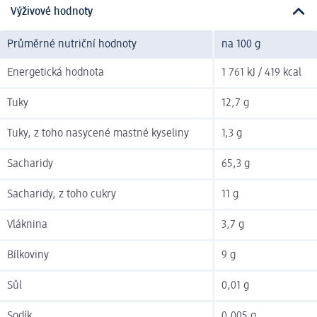
Výživové hodnoty
Průměrné nutriční hodnoty
na 100 g
Energetická hodnota
1 761 kJ / 419 kcal
Tuky
12,7 g
Tuky, z toho nasycené mastné kyseliny
1,3 g
Sacharidy
65,3 g
Sacharidy, z toho cukry
11 g
Vláknina
3,7 g
Bílkoviny
9 g
Sůl
0,01 g
Sodík
0,005 g