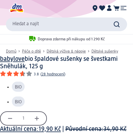
Hledat a najít
Doprava zdarma při nákupu od 1 290 Kč
Domů
Péče o dítě
Dětská výživa & nápoje
Dětské sušenky
babylove
bio špaldové sušenky se švestkami
Sněhulák, 125 g
3.8
(
28 hodnocení
)
BIO
BIO
Aktuální cena:
19,90 Kč
|
Původní cena:
34,90 Kč