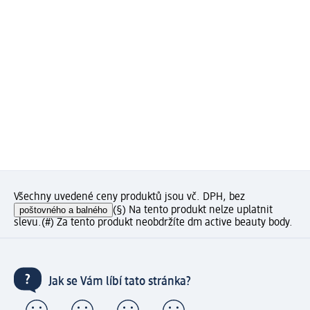
Všechny uvedené ceny produktů jsou vč. DPH, bez
poštovného a balného
(§) Na tento produkt nelze uplatnit
slevu.
(#) Za tento produkt neobdržíte dm active beauty body.
Jak se Vám líbí tato stránka?