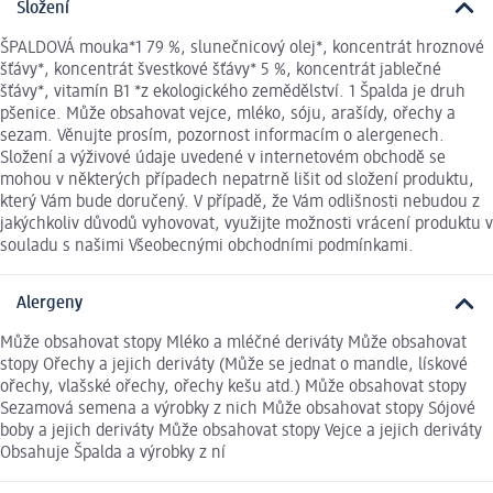
Složení
ŠPALDOVÁ mouka*1 79 %, slunečnicový olej*, koncentrát hroznové
šťávy*, koncentrát švestkové šťávy* 5 %, koncentrát jablečné
šťávy*, vitamín B1 *z ekologického zemědělství. 1 Špalda je druh
pšenice. Může obsahovat vejce, mléko, sóju, arašídy, ořechy a
sezam. Věnujte prosím, pozornost informacím o alergenech.
Složení a výživové údaje uvedené v internetovém obchodě se
mohou v některých případech nepatrně lišit od složení produktu,
který Vám bude doručený. V případě, že Vám odlišnosti nebudou z
jakýchkoliv důvodů vyhovovat, využijte možnosti vrácení produktu v
souladu s našimi Všeobecnými obchodními podmínkami.
Alergeny
Může obsahovat stopy Mléko a mléčné deriváty Může obsahovat
stopy Ořechy a jejich deriváty (Může se jednat o mandle, lískové
ořechy, vlašské ořechy, ořechy kešu atd.) Může obsahovat stopy
Sezamová semena a výrobky z nich Může obsahovat stopy Sójové
boby a jejich deriváty Může obsahovat stopy Vejce a jejich deriváty
Obsahuje Špalda a výrobky z ní