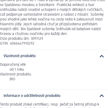
speciálně pro děti od 1. roku a vyznačují se jemnou ovocnou chutí
se špaldovou moukou a švestkami. Praktická velikost a tvar
sněhuláka nabízí snadné uchopení v malých dětských ručičkách,
což podporuje samostatné stravování a radost z mlsání. Sušenky
jsou vhodné jako lehká svačina na cesty nebo k zakousnutí mezi
hlavními jídly. Jejich lahodná chuť je přizpůsobena potřebám
malých dětí. Bio špaldové sušenky Sněhulák od babylove nabízí
hravou a chutnou svačinku pro každý den.
číslo produktu dm: 3091129
GTIN: 4066447910292
Vlastnosti produktu
Doporučený věk:
od 1 roku
Vlastnosti produktu:
BIO
Informace o udržitelnosti produktu
Tento produkt získal certifikaci, resp. pečeť za šetrný přístup k