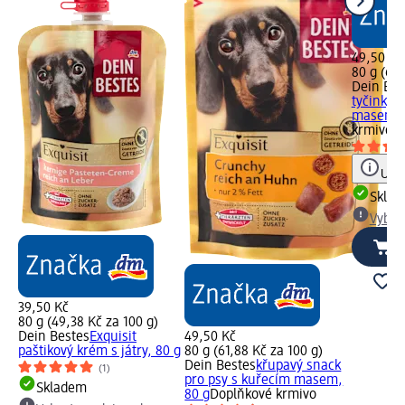
49,50 Kč
80 g (61,
Dein Bes
tyčinky 
masem, 
krmivo
Upoz
Skla
Vybra
39,50 Kč
80 g (49,38 Kč za 100 g)
Dein Bestes
Exquisit
49,50 Kč
paštikový krém s játry, 80 g
80 g (61,88 Kč za 100 g)
Dein Bestes
křupavý snack
(1)
pro psy s kuřecím masem,
Skladem
80 g
Doplňkové krmivo