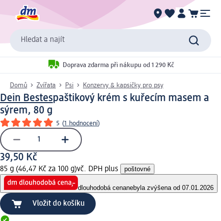
Hledat a najít
Doprava zdarma při nákupu od 1 290 Kč
Domů
Zvířata
Psi
Konzervy & kapsičky pro psy
Dein Bestes
paštikový krém s kuřecím masem a
sýrem, 80 g
5
(
1 hodnocení
)
39,50 Kč
85 g (46,47 Kč za 100 g)
vč. DPH plus
poštovné
dlouhodobá cena
nebyla zvýšena od 07.01.2026
Vložit do košíku