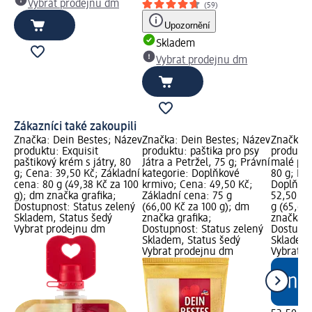
Vybrat prodejnu dm
(59)
Upozornění
Skladem
Vybrat prodejnu dm
Zákazníci také zakoupili
Značka: Dein Bestes; Název
Značka: Dein Bestes; Název
Značka: 
produktu: Exquisit
produktu: paštika pro psy
produktu
paštikový krém s játry, 80
Játra a Petržel, 75 g; Právní
malé psy
g; Cena: 39,50 Kč; Základní
kategorie: Doplňkové
80 g; Prá
cena: 80 g (49,38 Kč za 100
krmivo; Cena: 49,50 Kč;
Doplňkov
g); dm značka grafika;
Základní cena: 75 g
52,50 Kč
Dostupnost: Status zelený
(66,00 Kč za 100 g); dm
g (65,63
Skladem, Status šedý
značka grafika;
značka g
Vybrat prodejnu dm
Dostupnost: Status zelený
Dostupno
Skladem, Status šedý
Skladem,
Vybrat prodejnu dm
Vybrat p