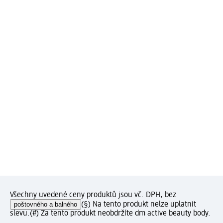
Všechny uvedené ceny produktů jsou vč. DPH, bez
poštovného a balného
(§) Na tento produkt nelze uplatnit
slevu.
(#) Za tento produkt neobdržíte dm active beauty body.