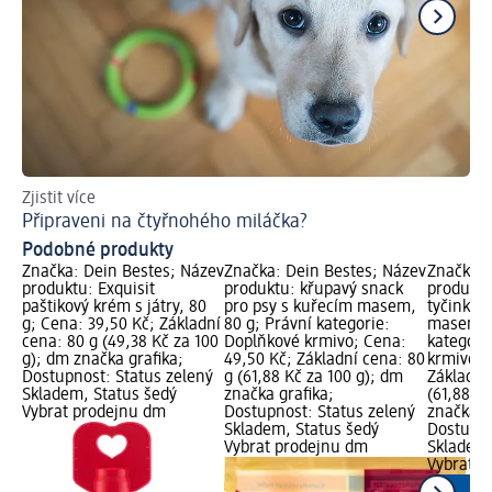
Zjistit více
Zji
Připraveni na čtyřnohého miláčka?
Pe
Podobné produkty
Značka: Dein Bestes; Název
Značka: Dein Bestes; Název
Značka: 
produktu: Exquisit
produktu: křupavý snack
produktu
paštikový krém s játry, 80
pro psy s kuřecím masem,
tyčinky 
g; Cena: 39,50 Kč; Základní
80 g; Právní kategorie:
masem, 8
cena: 80 g (49,38 Kč za 100
Doplňkové krmivo; Cena:
kategori
g); dm značka grafika;
49,50 Kč; Základní cena: 80
krmivo; 
Dostupnost: Status zelený
g (61,88 Kč za 100 g); dm
Základní
Skladem, Status šedý
značka grafika;
(61,88 Kč
Vybrat prodejnu dm
Dostupnost: Status zelený
značka g
Skladem, Status šedý
Dostupno
Vybrat prodejnu dm
Skladem,
Vybrat p