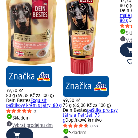
52,50 Kč
80 g (65,
Dein Bes
malé psy
80 g
Dopl
Skla
Vybra
39,50 Kč
80 g (49,38 Kč za 100 g)
Dein Bestes
Exquisit
49,50 Kč
paštikový krém s játry, 80 g
75 g (66,00 Kč za 100 g)
Dein Bestes
paštika pro psy
(1)
Játra a Petržel, 75
Skladem
g
Doplňkové krmivo
Vybrat prodejnu dm
(177)
Skladem