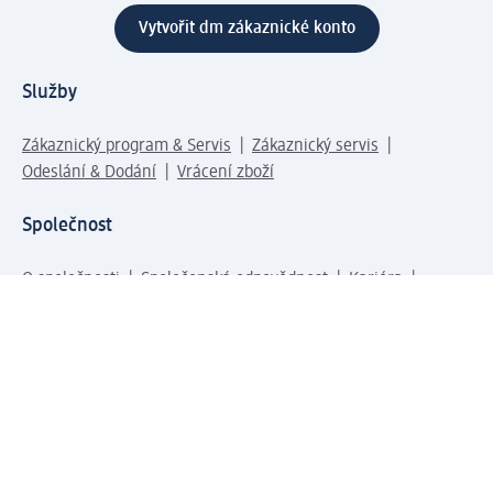
Vytvořit dm zákaznické konto
Služby
Zákaznický program & Servis
Zákaznický servis
Odeslání & Dodání
Vrácení zboží
Společnost
O společnosti
Společenská odpovědnost
Kariéra
Press centrum
Svět dm