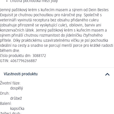
chutná pochoutka mezi jídly
Jemný paštikový krém s kuřecím masem a sýrem od Dein Bestes
Exquisit je chutnou pochoutkou pro náročné psy. Společně s
veterináři vyvinutá receptura bez obsahu přidaného cukru
(obsahuje přirozeně se vyskytující cukr), obilovin, barviv ani
konzervačních látek. Jemný paštikový krém s kuřecím masem a
sýrem přináší chutnou rozmanitost do jídelníčku čtyřnohého
přítele. Díky praktickému uzavíratelnému víčku je psí pochoutka
ideální na cesty a snadno se porcují menší porce pro krátké radosti
během dne.
číslo produktu dm: 3088172
GTIN: 4067796266887
Vlastnosti produktu
Životní fáze:
dospělý
Druh:
drůbež
Balení:
kapsička