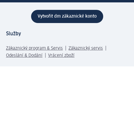
Vytvořit dm zákaznické konto
Služby
Zákaznický program & Servis
Zákaznický servis
Odeslání & Dodání
Vrácení zboží
Společnost
O společnosti
Společenská odpovědnost
Kariéra
Press centrum
Svět dm