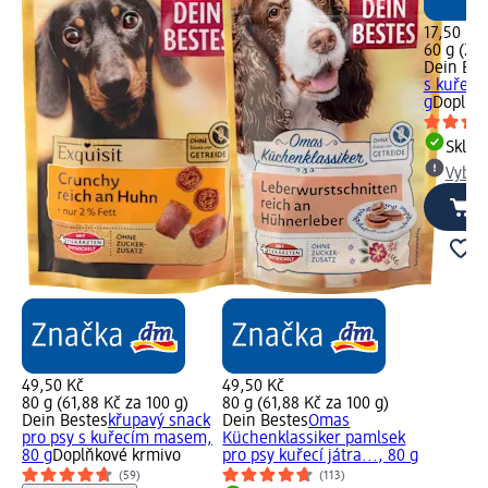
17,50 Kč
60 g (29,
Dein Bes
s kuřec
g
Doplňk
Skla
Vybra
49,50 Kč
49,50 Kč
80 g (61,88 Kč za 100 g)
80 g (61,88 Kč za 100 g)
Dein Bestes
křupavý snack
Dein Bestes
Omas
pro psy s kuřecím masem,
Küchenklassiker pamlsek
80 g
Doplňkové krmivo
pro psy kuřecí játra..., 80 g
(59)
(113)