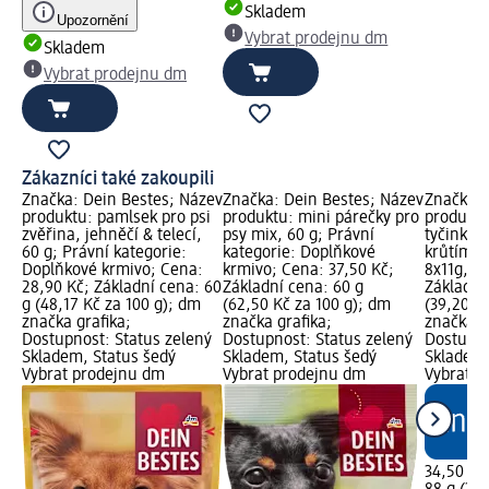
Skladem
Upozornění
Vybrat prodejnu dm
Skladem
Vybrat prodejnu dm
Zákazníci také zakoupili
Značka: Dein Bestes; Název
Značka: Dein Bestes; Název
Značka: 
produktu: pamlsek pro psi
produktu: mini párečky pro
produktu
zvěřina, jehněčí & telecí,
psy mix, 60 g; Právní
tyčinky 
60 g; Právní kategorie:
kategorie: Doplňkové
krůtím 
Doplňkové krmivo; Cena:
krmivo; Cena: 37,50 Kč;
8x11g, 8 
28,90 Kč; Základní cena: 60
Základní cena: 60 g
Základní
g (48,17 Kč za 100 g); dm
(62,50 Kč za 100 g); dm
(39,20 K
značka grafika;
značka grafika;
značka g
Dostupnost: Status zelený
Dostupnost: Status zelený
Dostupno
Skladem, Status šedý
Skladem, Status šedý
Skladem,
Vybrat prodejnu dm
Vybrat prodejnu dm
Vybrat p
34,50 Kč