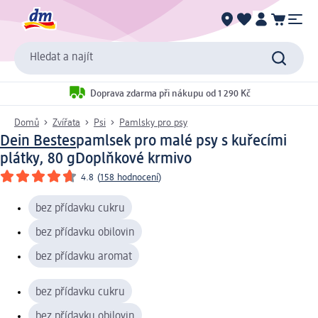
Hledat a najít
Doprava zdarma při nákupu od 1 290 Kč
Domů
Zvířata
Psi
Pamlsky pro psy
Dein Bestes
pamlsek pro malé psy s kuřecími
plátky, 80 g
Doplňkové krmivo
4.8
(
158 hodnocení
)
bez přídavku cukru
bez přídavku obilovin
bez přídavku aromat
bez přídavku cukru
bez přídavku obilovin