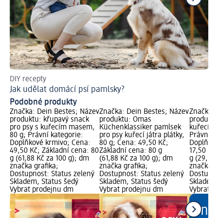
DIY recepty
Zji
Jak udělat domácí psí pamlsky?
Pe
Podobné produkty
Značka: Dein Bestes; Název
Značka: Dein Bestes; Název
Značka: 
produktu: křupavý snack
produktu: Omas
produktu
pro psy s kuřecím masem,
Küchenklassiker pamlsek
kuřecím
80 g; Právní kategorie:
pro psy kuřecí játra plátky,
Právní k
Doplňkové krmivo; Cena:
80 g; Cena: 49,50 Kč;
Doplňkov
49,50 Kč; Základní cena: 80
Základní cena: 80 g
17,50 Kč
g (61,88 Kč za 100 g); dm
(61,88 Kč za 100 g); dm
g (29,17 
značka grafika;
značka grafika;
značka g
Dostupnost: Status zelený
Dostupnost: Status zelený
Dostupno
Skladem, Status šedý
Skladem, Status šedý
Skladem,
Vybrat prodejnu dm
Vybrat prodejnu dm
Vybrat p