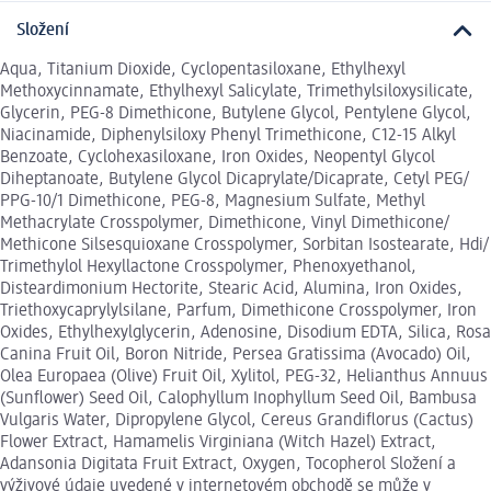
Složení
Aqua, Titanium Dioxide, Cyclopentasiloxane, Ethylhexyl
Methoxycinnamate, Ethylhexyl Salicylate, Trimethylsiloxysilicate,
Glycerin, PEG-8 Dimethicone, Butylene Glycol, Pentylene Glycol,
Niacinamide, Diphenylsiloxy Phenyl Trimethicone, C12-15 Alkyl
Benzoate, Cyclohexasiloxane, Iron Oxides, Neopentyl Glycol
Diheptanoate, Butylene Glycol Dicaprylate/​Dicaprate, Cetyl PEG/​
PPG-10/​1 Dimethicone, PEG-8, Magnesium Sulfate, Methyl
Methacrylate Crosspolymer, Dimethicone, Vinyl Dimethicone/​
Methicone Silsesquioxane Crosspolymer, Sorbitan Isostearate, Hdi/​
Trimethylol Hexyllactone Crosspolymer, Phenoxyethanol,
Disteardimonium Hectorite, Stearic Acid, Alumina, Iron Oxides,
Triethoxycaprylylsilane, Parfum, Dimethicone Crosspolymer, Iron
Oxides, Ethylhexylglycerin, Adenosine, Disodium EDTA, Silica, Rosa
Canina Fruit Oil, Boron Nitride, Persea Gratissima (Avocado) Oil,
Olea Europaea (Olive) Fruit Oil, Xylitol, PEG-32, Helianthus Annuus
(Sunflower) Seed Oil, Calophyllum Inophyllum Seed Oil, Bambusa
Vulgaris Water, Dipropylene Glycol, Cereus Grandiflorus (Cactus)
Flower Extract, Hamamelis Virginiana (Witch Hazel) Extract,
Adansonia Digitata Fruit Extract, Oxygen, Tocopherol Složení a
výživové údaje uvedené v internetovém obchodě se může v