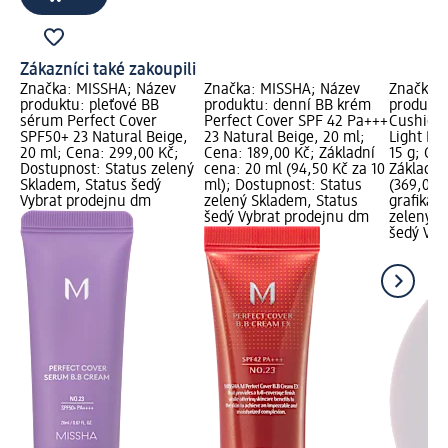
Zákazníci také zakoupili
Značka: MISSHA; Název
Značka: MISSHA; Název
Značka:
produktu: pleťové BB
produktu: denní BB krém
produktu
sérum Perfect Cover
Perfect Cover SPF 42 Pa+++
Cushion 
SPF50+ 23 Natural Beige,
23 Natural Beige, 20 ml;
Light Be
20 ml; Cena: 299,00 Kč;
Cena: 189,00 Kč; Základní
15 g; Ce
Dostupnost: Status zelený
cena: 20 ml (94,50 Kč za 10
Základní 
Skladem, Status šedý
ml); Dostupnost: Status
(369,00 K
Vybrat prodejnu dm
zelený Skladem, Status
grafika;
šedý Vybrat prodejnu dm
zelený S
šedý Vyb