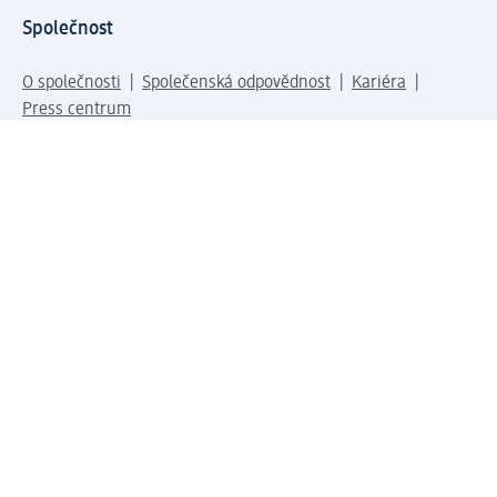
Společnost
O společnosti
Společenská odpovědnost
Kariéra
Press centrum
Svět dm
Platební možnosti
Spojte se s dm