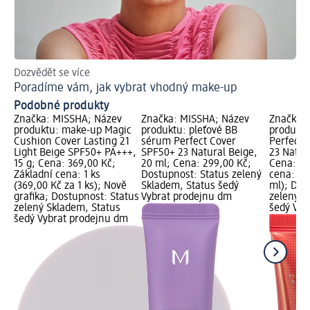
Dozvědět se více
S t
Poradíme vám, jak vybrat vhodný make-up
Ja
Podobné produkty
Značka: MISSHA; Název
Značka: MISSHA; Název
Značka:
produktu: make-up Magic
produktu: pleťové BB
produktu
Cushion Cover Lasting 21
sérum Perfect Cover
Perfect 
Light Beige SPF50+ PA+++,
SPF50+ 23 Natural Beige,
23 Natur
15 g; Cena: 369,00 Kč;
20 ml; Cena: 299,00 Kč;
Cena: 18
Základní cena: 1 ks
Dostupnost: Status zelený
cena: 20
(369,00 Kč za 1 ks); Nově
Skladem, Status šedý
ml); Dos
grafika; Dostupnost: Status
Vybrat prodejnu dm
zelený S
zelený Skladem, Status
šedý Vyb
šedý Vybrat prodejnu dm