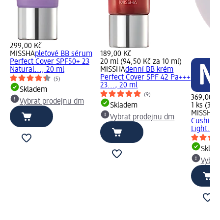
299,00 Kč
MISSHA
pleťové BB sérum
189,00 Kč
Perfect Cover SPF50+ 23
20 ml (94,50 Kč za 10 ml)
Natural..., 20 ml
MISSHA
denní BB krém
Perfect Cover SPF 42 Pa+++
(5)
23..., 20 ml
Skladem
(9)
369,00 K
Vybrat prodejnu dm
Skladem
1 ks (369
MISSHA
m
Vybrat prodejnu dm
Cushion 
Light...,
Skla
Vybra