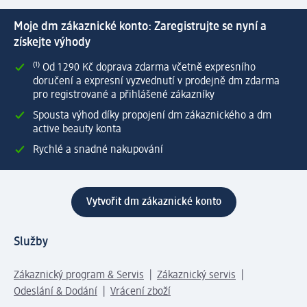
Moje dm zákaznické konto: Zaregistrujte se nyní a
získejte výhody
⁽¹⁾ Od 1 290 Kč doprava zdarma včetně expresního
doručení a expresní vyzvednutí v prodejně dm zdarma
pro registrované a přihlášené zákazníky
Spousta výhod díky propojení dm zákaznického a dm
active beauty konta
Rychlé a snadné nakupování
Vytvořit dm zákaznické konto
Služby
Zákaznický program & Servis
Zákaznický servis
Odeslání & Dodání
Vrácení zboží