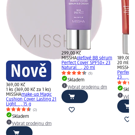
299,00 Kč
MISSHA
pleťové BB sérum
189,00 K
Perfect Cover SPF50+ 23
20 ml (9
Natural..., 20 ml
MISSHA
d
Perfect 
(5)
23..., 20
Skladem
369,00 Kč
Vybrat prodejnu dm
1 ks (369,00 Kč za 1 ks)
Skla
MISSHA
make-up Magic
Vybra
Cushion Cover Lasting 21
Light..., 15 g
(2)
Skladem
Vybrat prodejnu dm