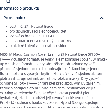
Informace o produktu
Popis produktu
odstín č. 23 - Natural Beige
pro dlouhotrvající sjednocenou pleť
vysoká ochrana SPF50+ PA+++
s niacinamidem a rostlinnými extrakty
praktické balení ve formátu cushion
MISSHA Magic Cushion Cover Lasting 23 Natural Beige SPF50+
PA+++ v cushion formátu je lehký, ale maximálně spolehlivý make-
up v cushion formátu, který vám během pár sekund vytvoří
přirozeně sjednocenou a dlouhotrvající pleť. Kombinuje jemnou
fluidní texturu s vysokým krytím, které efektivně sjednocuje tón
pleti a vyhlazuje její mikroreliéf bez efektu masky. Díky vysoké
ochraně SPF50+ PA+++ chrání pleť před škodlivým UV zářením,
zatímco pečující složení s niacinamidem, rostlinnými oleji a
extrakty ze zeleného čaje, šalvěje či lotosu pomáhá pleť
hydratovat, zklidnit a udržet její rovnováhu během celého dne.
Praktický cushion s houbičkou Secret Hybrid Sponge zajišťuje
rovnoměrnou, hygienickou aplikaci kdykoliv a kdekoliv – ideální na