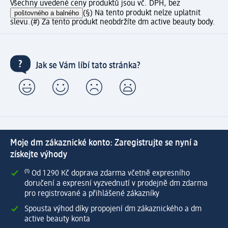
Všechny uvedené ceny produktů jsou vč. DPH, bez
poštovného a balného
(§) Na tento produkt nelze uplatnit
slevu.
(#) Za tento produkt neobdržíte dm active beauty body.
Jak se Vám líbí tato stránka?
Moje dm zákaznické konto: Zaregistrujte se nyní a
získejte výhody
⁽¹⁾ Od 1 290 Kč doprava zdarma včetně expresního
doručení a expresní vyzvednutí v prodejně dm zdarma
pro registrované a přihlášené zákazníky
Spousta výhod díky propojení dm zákaznického a dm
active beauty konta