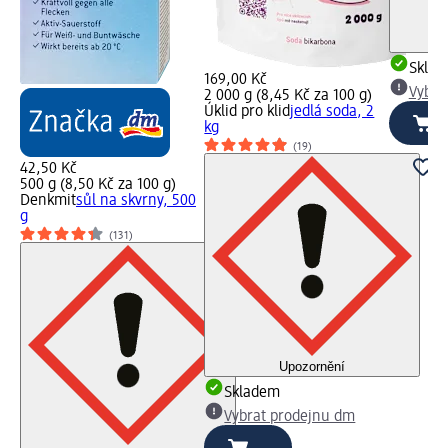
Skla
169,00 Kč
Vybra
2 000 g (8,45 Kč za 100 g)
Úklid pro klid
jedlá soda, 2
kg
(19)
42,50 Kč
500 g (8,50 Kč za 100 g)
Denkmit
sůl na skvrny, 500
g
(131)
Upozornění
Skladem
Vybrat prodejnu dm