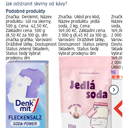
Jak odstranit skvrny od kávy?
Pr
Podobné produkty
Značka: Denkmit; Název
Značka: Úklid pro klid;
Značka: Ú
produktu: sůl na skvrny,
Název produktu: jedlá
Název pr
500 g; Cena: 42,50 Kč;
soda, 2 kg; Cena:
soda, 2 
Základní cena: 500 g
169,00 Kč; Základní cena:
169,00 K
(8,50 Kč za 100 g); dm
2 000 g (8,45 Kč za 100 g);
2 000 g (
značka grafika; Varování:
Varování: Dráždivé látky;
Varování:
Dráždivé látky; Dostupnost:
Dostupnost: Status zelený
Dostupno
Status zelený Skladem,
Skladem, Status šedý
Skladem,
Status šedý Vybrat
Vybrat prodejnu dm
Vybrat p
prodejnu dm
169,00 K
2 000 g (
Úklid pro
kg