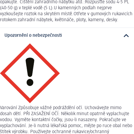
opakujte. Čištění zahradního nábytku atd.:Rozpusťte sodu 4-5 PL
(40-50 g) v teplé vodě (5 L).U kamenných podlah nejprve
vyzkoušejte roztok na skrytém místě.Otřete v gumových rukavicích
rotokem zahradní nábytek, květináče, ploty, kameny, desky.
Upozornění o nebezpečnosti
Varování Způsobuje vážné podráždění očí. Uchovávejte mimo
dosah dětí. PŘI ZASAŽENÍ OČÍ: Několik minut opatrně vyplachujte
vodou. Vyjměte kontaktní čočky, jsou-li nasazeny. Pokračujte ve
vyplachování. Je-li nutná lékařská pomoc, mějte po ruce obal nebo
štítek výrobku. Používejte ochranné rukavice/ochranný