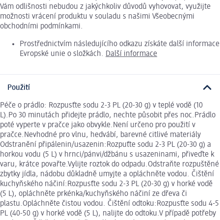
Vám odlišnosti nebudou z jakýchkoliv důvodů vyhovovat, využijte
možnosti vrácení produktu v souladu s našimi Všeobecnými
obchodními podmínkami.
Prostřednictvím následujícího odkazu získáte další informace
Evropské unie o složkách.
Další informace
Použití
Péče o prádlo: Rozpusťte sodu 2-3 PL (20-30 g) v teplé vodě (10
L).Po 30 minutách přidejte prádlo, nechte působit přes noc.Prádlo
poté vyperte v pračce jako obvykle.Není určeno pro použití v
pračce.Nevhodné pro vlnu, hedvábí, barevné citlivé materiály
Odstranění připálenin/usazenin:Rozpuťte sodu 2-3 PL (20-30 g) a
horkou vodu (5 L) v hrnci/pánvi/džbánu s usazeninami, přiveďte k
varu, krátce povařte.Vylijte roztok do odpadu.Odstraňte rozpuštěné
zbytky jídla, nádobu důkladně umyjte a opláchněte vodou. Čištění
kuchyňského náčiní:Rozpusťte sodu 2-3 PL (20-30 g) v horké vodě
(5 L), opláchněte prkénka/kuchyňského náčiní ze dřeva či
plastu.Opláchněte čistou vodou. Čištění odtoku:Rozpusťte sodu 4-5
PL (40-50 g) v horké vodě (5 L), nalijte do odtoku.V případě potřeby