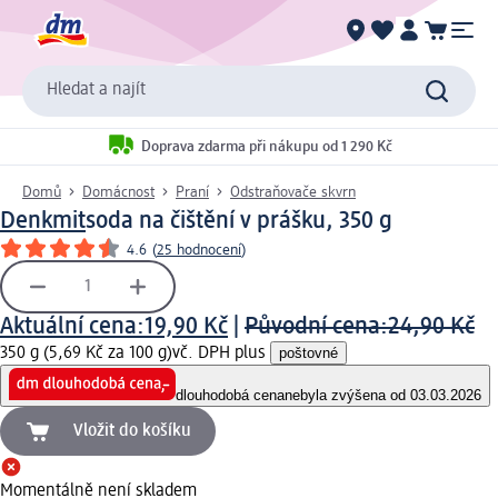
Hledat a najít
Doprava zdarma při nákupu od 1 290 Kč
Domů
Domácnost
Praní
Odstraňovače skvrn
Denkmit
soda na čištění v prášku, 350 g
4.6
(
25 hodnocení
)
Aktuální cena:
19,90 Kč
|
Původní cena:
24,90 Kč
350 g (5,69 Kč za 100 g)
vč. DPH plus
poštovné
dlouhodobá cena
nebyla zvýšena od 03.03.2026
Vložit do košíku
Momentálně není skladem