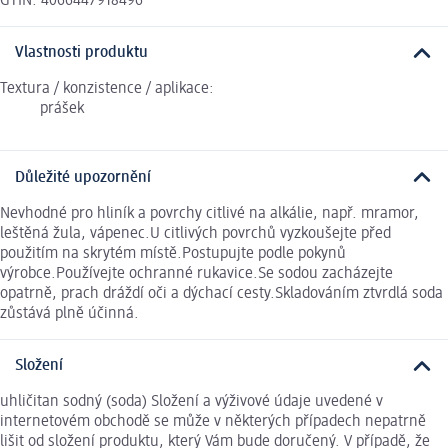
GTIN: 4066447918496
Vlastnosti produktu
Textura / konzistence / aplikace:
prášek
Důležité upozornění
Nevhodné pro hliník a povrchy citlivé na alkálie, např. mramor,
leštěná žula, vápenec.U citlivých povrchů vyzkoušejte před
použitím na skrytém místě.Postupujte podle pokynů
výrobce.Používejte ochranné rukavice.Se sodou zacházejte
opatrně, prach dráždí oči a dýchací cesty.Skladováním ztvrdlá soda
zůstává plně účinná.
Složení
uhličitan sodný (soda) Složení a výživové údaje uvedené v
internetovém obchodě se může v některých případech nepatrně
lišit od složení produktu, který Vám bude doručený. V případě, že