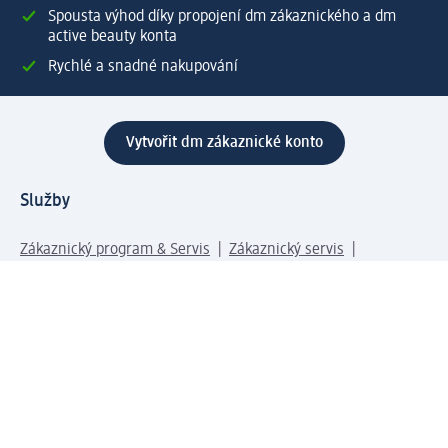
Spousta výhod díky propojení dm zákaznického a dm
active beauty konta
Rychlé a snadné nakupování
Vytvořit dm zákaznické konto
Služby
Zákaznický program & Servis
Zákaznický servis
Odeslání & Dodání
Vrácení zboží
Společnost
O společnosti
Společenská odpovědnost
Kariéra
Press centrum
Svět dm