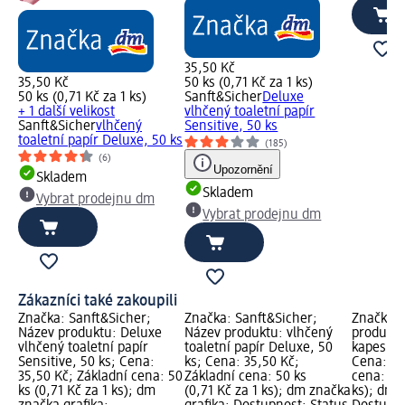
35,50 Kč
35,50 Kč
50 ks (0,71 Kč za 1 ks)
50 ks (0,71 Kč za 1 ks)
Sanft&Sicher
Deluxe
+ 1 další velikost
vlhčený toaletní papír
Sanft&Sicher
vlhčený
Sensitive, 50 ks
toaletní papír Deluxe, 50 ks
(185)
(6)
Upozornění
Skladem
Skladem
Vybrat prodejnu dm
Vybrat prodejnu dm
Zákazníci také zakoupili
Značka: Sanft&Sicher;
Značka: Sanft&Sicher;
Značka: 
Název produktu: Deluxe
Název produktu: vlhčený
produktu
vlhčený toaletní papír
toaletní papír Deluxe, 50
kapesníky
Sensitive, 50 ks; Cena:
ks; Cena: 35,50 Kč;
Cena: 27
35,50 Kč; Základní cena: 50
Základní cena: 50 ks
cena: 100
ks (0,71 Kč za 1 ks); dm
(0,71 Kč za 1 ks); dm značka
ks); dm 