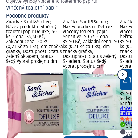
Objevte výhody vlhčeného toaletního papíru!
DIY
Vlhčený toaletní papír
Ja
Podobné produkty
Značka: Sanft&Sicher;
Značka: Sanft&Sicher;
Značka: 
Název produktu: vlhčený
Název produktu: Deluxe
Název pr
toaletní papír Deluxe, 50
vlhčený toaletní papír
vlhčený t
ks; Cena: 35,50 Kč;
Sensitive, 50 ks; Cena:
heřmánek
Základní cena: 50 ks
35,50 Kč; Základní cena: 50
35,50 Kč
(0,71 Kč za 1 ks); dm značka
ks (0,71 Kč za 1 ks); dm
ks (0,71 
grafika; Dostupnost: Status
značka grafika;
značka g
zelený Skladem, Status
Dostupnost: Status zelený
Dostupno
šedý Vybrat prodejnu dm
Skladem, Status šedý
Skladem,
Vybrat prodejnu dm
Vybrat p
35,50 Kč
50 ks (0,
Sanft&Si
vlhčený t
heřmánek
Skla
Vybra