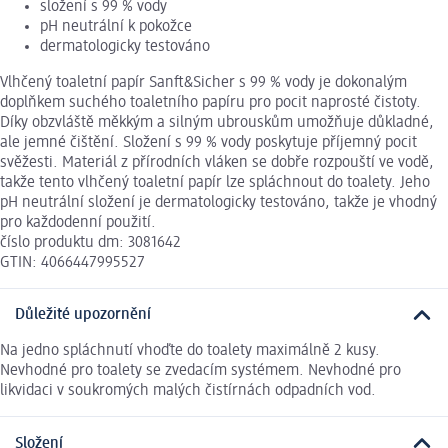
složení s 99 % vody
pH neutrální k pokožce
dermatologicky testováno
Vlhčený toaletní papír Sanft&Sicher s 99 % vody je dokonalým
doplňkem suchého toaletního papíru pro pocit naprosté čistoty.
Díky obzvláště měkkým a silným ubrouskům umožňuje důkladné,
ale jemné čištění. Složení s 99 % vody poskytuje příjemný pocit
svěžesti. Materiál z přírodních vláken se dobře rozpouští ve vodě,
takže tento vlhčený toaletní papír lze spláchnout do toalety. Jeho
pH neutrální složení je dermatologicky testováno, takže je vhodný
pro každodenní použití.
číslo produktu dm: 3081642
GTIN: 4066447995527
Důležité upozornění
Na jedno spláchnutí vhoďte do toalety maximálně 2 kusy.
Nevhodné pro toalety se zvedacím systémem. Nevhodné pro
likvidaci v soukromých malých čistírnách odpadních vod.
Složení