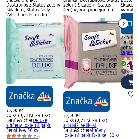
značka grafika;
grafika; Dostupnost: Status
Dostupno
Dostupnost: Status zelený
zelený Skladem, Status
Skladem,
Skladem, Status šedý
šedý Vybrat prodejnu dm
Vybrat p
Vybrat prodejnu dm
27,50 Kč
100 ks (0
Soft&Sic
kapesníky
Skla
Vybra
35,50 Kč
50 ks (0,71 Kč za 1 ks)
35,50 Kč
Sanft&Sicher
Deluxe
50 ks (0,71 Kč za 1 ks)
vlhčený toaletní papír
+ 1 další velikost
Sensitive, 50 ks
Sanft&Sicher
vlhčený
toaletní papír Deluxe, 50 ks
(185)