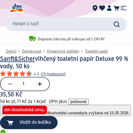
Hledat a najít
Doprava zdarma při nákupu od 1 290 Kč
Domů
Domácnost
Hygienické potřeby
Toaletní papír
Sanft&Sicher
vlhčený toaletní papír Deluxe 99 %
vody, 50 ks
4.5
(
79 hodnocení
)
35,50 Kč
50 ks (0,71 Kč za 1 ks)
vč. DPH plus
poštovné
dlouhodobá cena
nebyla zvýšena od 15.05.2026
Vložit do košíku