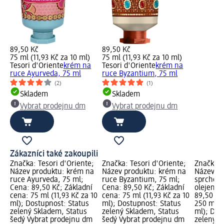
89,50 Kč
89,50 Kč
75 ml (11,93 Kč za 10 ml)
75 ml (11,93 Kč za 10 ml)
Tesori d'Oriente
krém na
Tesori d'Oriente
krém na
ruce Ayurveda, 75 ml
ruce Byzantium, 75 ml
(2)
(1)
Skladem
Skladem
Vybrat prodejnu dm
Vybrat prodejnu dm
Zákazníci také zakoupili
Značka: Tesori d'Oriente;
Značka: Tesori d'Oriente;
Značka: 
Název produktu: krém na
Název produktu: krém na
Název pr
ruce Ayurveda, 75 ml;
ruce Byzantium, 75 ml;
sprchový
Cena: 89,50 Kč; Základní
Cena: 89,50 Kč; Základní
olejem, 
cena: 75 ml (11,93 Kč za 10
cena: 75 ml (11,93 Kč za 10
89,50 Kč
ml); Dostupnost: Status
ml); Dostupnost: Status
250 ml (
zelený Skladem, Status
zelený Skladem, Status
ml); Dos
šedý Vybrat prodejnu dm
šedý Vybrat prodejnu dm
zelený S