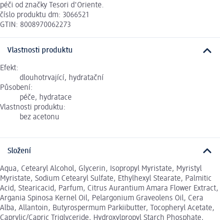
péči od značky Tesori d'Oriente.
číslo produktu dm: 3066521
GTIN: 8008970062273
Vlastnosti produktu
Efekt:
dlouhotrvající, hydratační
Působení:
péče, hydratace
Vlastnosti produktu:
bez acetonu
Složení
Aqua, Cetearyl Alcohol, Glycerin, Isopropyl Myristate, Myristyl
Myristate, Sodium Cetearyl Sulfate, Ethylhexyl Stearate, Palmitic
Acid, Stearicacid, Parfum, Citrus Aurantium Amara Flower Extract,
Argania Spinosa Kernel Oil, Pelargonium Graveolens Oil, Cera
Alba, Allantoin, Butyrospermum Parkiibutter, Tocopheryl Acetate,
Caprylic/Capric Triglyceride, Hydroxylpropyl Starch Phosphate,