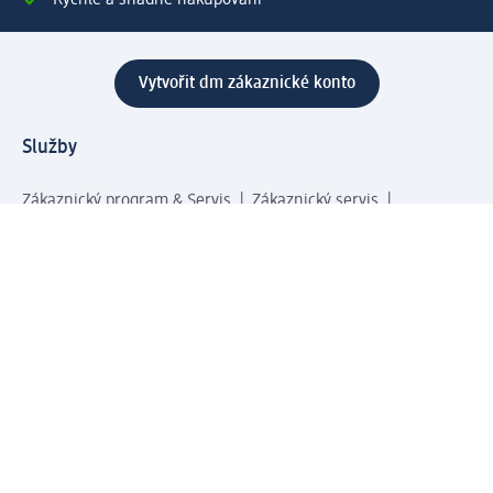
Rychlé a snadné nakupování
Vytvořit dm zákaznické konto
Služby
Zákaznický program & Servis
Zákaznický servis
Odeslání & Dodání
Vrácení zboží
Společnost
O společnosti
Společenská odpovědnost
Kariéra
Press centrum
Svět dm