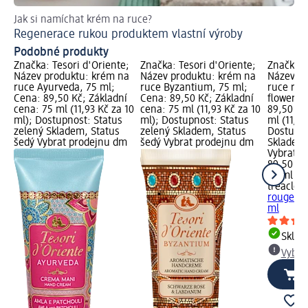
Jak si namíchat krém na ruce?
Jak
Regenerace rukou produktem vlastní výroby
In
Podobné produkty
Značka: Tesori d'Oriente;
Značka: Tesori d'Oriente;
Značka: 
Název produktu: krém na
Název produktu: krém na
Název pr
ruce Ayurveda, 75 ml;
ruce Byzantium, 75 ml;
ruce rou
Cena: 89,50 Kč; Základní
Cena: 89,50 Kč; Základní
flower, 
cena: 75 ml (11,93 Kč za 10
cena: 75 ml (11,93 Kč za 10
89,50 Kč
ml); Dostupnost: Status
ml); Dostupnost: Status
ml (11,93
zelený Skladem, Status
zelený Skladem, Status
Dostupno
šedý Vybrat prodejnu dm
šedý Vybrat prodejnu dm
Skladem,
Vybrat p
89,50 Kč
75 ml (11
treacle
rouge lov
ml
Skla
Vybra