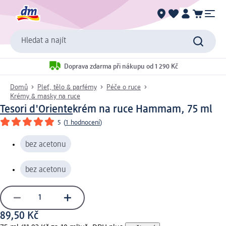
Hledat a najít
Doprava zdarma při nákupu od 1 290 Kč
Domů
Pleť, tělo & parfémy
Péče o ruce
Krémy & masky na ruce
Tesori d'Oriente
krém na ruce Hammam, 75 ml
5
(
1 hodnocení
)
bez acetonu
bez acetonu
89,50 Kč