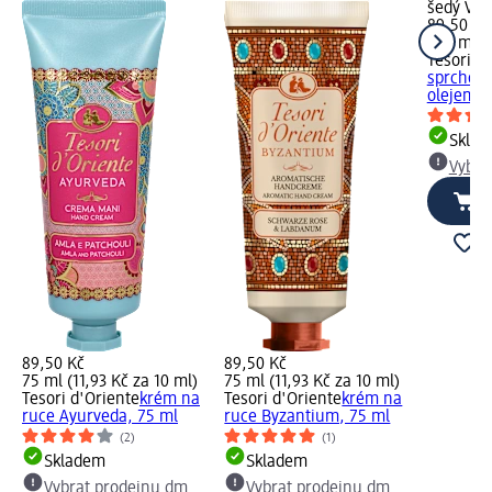
šedý Vyb
89,50 Kč
250 ml (
Tesori d
sprchový
olejem, 
Skla
Vybra
89,50 Kč
89,50 Kč
75 ml (11,93 Kč za 10 ml)
75 ml (11,93 Kč za 10 ml)
Tesori d'Oriente
krém na
Tesori d'Oriente
krém na
ruce Ayurveda, 75 ml
ruce Byzantium, 75 ml
(2)
(1)
Skladem
Skladem
Vybrat prodejnu dm
Vybrat prodejnu dm