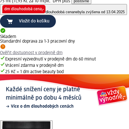
75 ml (11,93 Kč za 10 ml)
vč. DPH plus
poštovné
dlouhodobá cena
nebyla zvýšena od 13.04.2025
Vložit do košíku
Skladem
Standardní doprava za 1-3 pracovní dny
Ověřit dostupnost v prodejně dm
Expresní vyzvednutí v prodejně dm do 60 minut
Vrácení zdarma v prodejně dm
25 Kč = 1 dm active beauty bod
Každé snížení ceny je platné
minimálně po dobu 4 měsíců
Více o dm dlouhodobých cenách