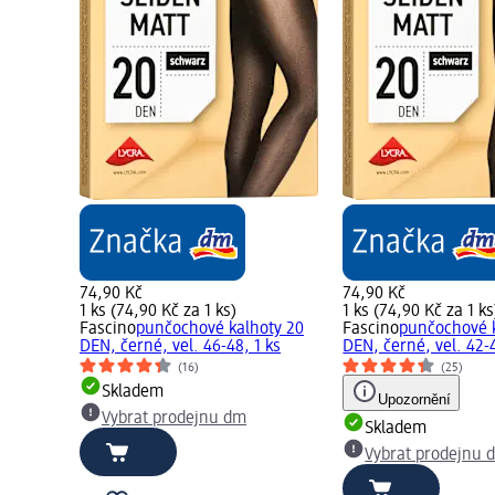
74,90 Kč
74,90 Kč
1 ks (74,90 Kč za 1 ks)
1 ks (74,90 Kč za 1 ks
Fascino
punčochové kalhoty 20
Fascino
punčochové 
DEN, černé, vel. 46-48, 1 ks
DEN, černé, vel. 42-4
(16)
(25)
Skladem
Upozornění
Vybrat prodejnu dm
Skladem
Vybrat prodejnu 