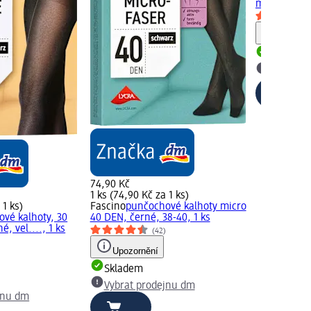
matné černé,
Upozorn
Skladem
Vybrat p
74,90 Kč
1 ks (74,90 Kč za 1 ks)
 1 ks)
Fascino
punčochové kalhoty micro
vé kalhoty, 30
40 DEN, černé, 38-40, 1 ks
, vel...., 1 ks
(42)
)
Upozornění
Skladem
Vybrat prodejnu dm
jnu dm