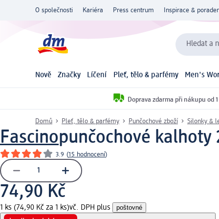
O společnosti
Kariéra
Press centrum
Inspirace & poraden
Hledat a n
Nově
Značky
Líčení
Pleť, tělo & parfémy
Men's Wor
Doprava zdarma při nákupu od 1
Domů
Pleť, tělo & parfémy
Punčochové zboží
Silonky & l
Fascino
punčochové kalhoty 2
3.9
(
15 hodnocení
)
74,90 Kč
1 ks (74,90 Kč za 1 ks)
vč. DPH plus
poštovné