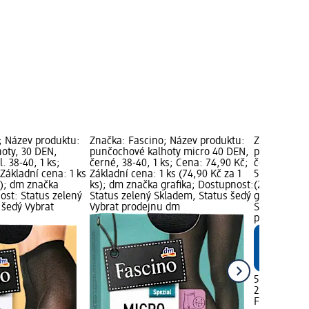
; Název produktu:
Značka: Fascino; Název produktu:
Značka: Fas
oty, 30 DEN,
punčochové kalhoty micro 40 DEN,
punčochové
. 38-40, 1 ks;
černé, 38-40, 1 ks; Cena: 74,90 Kč;
černé, 1 pár
Základní cena: 1 ks
Základní cena: 1 ks (74,90 Kč za 1
54,90 Kč; Zá
s); dm značka
ks); dm značka grafika; Dostupnost:
(27,45 Kč za
ost: Status zelený
Status zelený Skladem, Status šedý
grafika; Do
 šedý Vybrat
Vybrat prodejnu dm
Skladem, St
prodejnu d
54,90 Kč
2 ks (27,45 
Fascino
pun