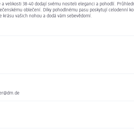
elikosti 38-40 dodají svému nositeli eleganci a pohodlí. Průhledný
lečenskému oblečení. Díky pohodlnému pasu poskytují celodenní ko
hne krásu vašich nohou a dodá vám sebevědomí.
ter@dm.de