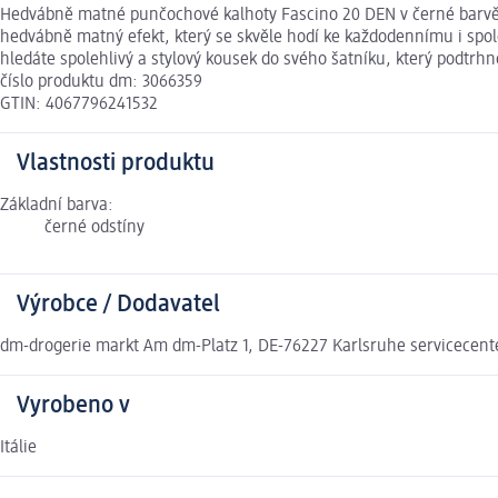
Hedvábně matné punčochové kalhoty Fascino 20 DEN v černé barvě a v
hedvábně matný efekt, který se skvěle hodí ke každodennímu i spo
hledáte spolehlivý a stylový kousek do svého šatníku, který podtr
číslo produktu dm: 3066359
GTIN: 4067796241532
Vlastnosti produktu
Základní barva:
černé odstíny
Výrobce / Dodavatel
dm-drogerie markt Am dm-Platz 1, DE-76227 Karlsruhe servicecen
Vyrobeno v
Itálie