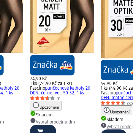
74,90 Kč
)
1 ks (74,90 Kč za 1 ks)
44,90 Kč
kalhoty 20
Fascino
punčochové kalhoty 20
1 ks (44,90 Kč za
4, 1 ks
DEN, černé, vel. 50-52, 1 ks
Fascino
punčocho
DEN, matné černé
(6)
(52
Upozornění
Upozornění
Skladem
Skladem
dm
Vybrat prodejnu dm
Vybrat prode