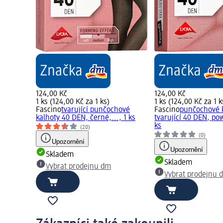
124,00 Kč
124,00 Kč
1 ks (124,00 Kč za 1 ks)
1 ks (124,00 Kč za 1 k
Fascino
tvarující punčochové
Fascino
punčochové 
kalhoty 40 DEN, černé,..., 1 ks
tvarující 40 DEN, powd
ks
(20)
(0)
Upozornění
Upozornění
Skladem
Skladem
Vybrat prodejnu dm
Vybrat prodejnu 