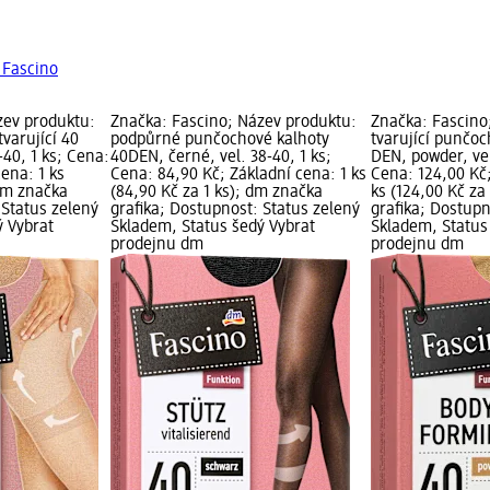
 Fascino
zev produktu:
Značka: Fascino; Název produktu:
Značka: Fascino
varující 40
podpůrné punčochové kalhoty
tvarující punčoc
-40, 1 ks; Cena:
40DEN, černé, vel. 38-40, 1 ks;
DEN, powder, vel
cena: 1 ks
Cena: 84,90 Kč; Základní cena: 1 ks
Cena: 124,00 Kč;
 dm značka
(84,90 Kč za 1 ks); dm značka
ks (124,00 Kč za
 Status zelený
grafika; Dostupnost: Status zelený
grafika; Dostupn
ý Vybrat
Skladem, Status šedý Vybrat
Skladem, Status
prodejnu dm
prodejnu dm