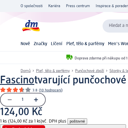
O společnosti
Kariéra
Press centrum
Inspirace & poraden
Hledat a n
Nově
Značky
Líčení
Pleť, tělo & parfémy
Men's Wor
Doprava zdarma při nákupu od 1
Domů
Pleť, tělo & parfémy
Punčochové zboží
Silonky & l
Fascino
tvarující punčochové
3.8
(
10 hodnocení
)
124,00 Kč
1 ks (124,00 Kč za 1 ks)
vč. DPH plus
poštovné