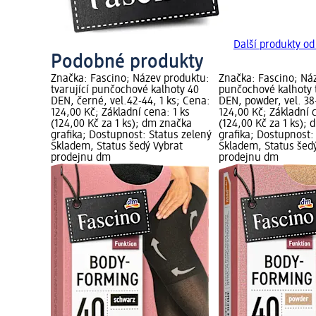
Další produkty od
Podobné produkty
Značka: Fascino; Název produktu:
Značka: Fascino; Ná
tvarující punčochové kalhoty 40
punčochové kalhoty t
DEN, černé, vel.42-44, 1 ks; Cena:
DEN, powder, vel. 38
124,00 Kč; Základní cena: 1 ks
124,00 Kč; Základní 
(124,00 Kč za 1 ks); dm značka
(124,00 Kč za 1 ks);
grafika; Dostupnost: Status zelený
grafika; Dostupnost:
Skladem, Status šedý Vybrat
Skladem, Status šed
prodejnu dm
prodejnu dm