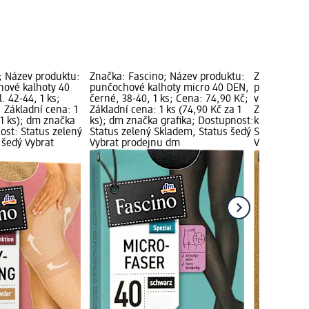
; Název produktu:
Značka: Fascino; Název produktu:
Značka: Fas
hové kalhoty 40
punčochové kalhoty micro 40 DEN,
punčochové 
. 42-44, 1 ks;
černé, 38-40, 1 ks; Cena: 74,90 Kč;
vel. 38-40, 
 Základní cena: 1
Základní cena: 1 ks (74,90 Kč za 1
Základní cen
 1 ks); dm značka
ks); dm značka grafika; Dostupnost:
ks); dm zna
ost: Status zelený
Status zelený Skladem, Status šedý
Status zele
 šedý Vybrat
Vybrat prodejnu dm
Vybrat pro