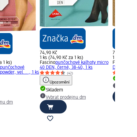
74,90 Kč
74,90 Kč
1 ks (74,90 Kč za 1 ks)
1 ks (74,90 
a 1 ks)
Fascino
punčochové kalhoty micro
Fascino
punč
í punčochové
40 DEN, černé, 38-40, 1 ks
DEN, černé, 
powder, vel...., 1 ks
(42)
)
Skladem
Upozornění
Vybrat p
Skladem
Vybrat prodejnu dm
jnu dm