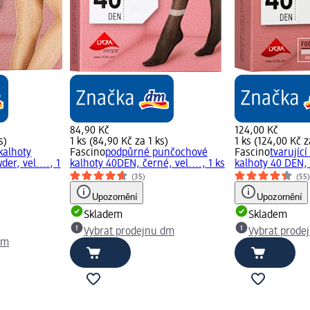
84,90 Kč
124,00 Kč
s)
1 ks (84,90 Kč za 1 ks)
1 ks (124,00 Kč z
kalhoty
Fascino
podpůrné punčochové
Fascino
tvarujíc
er, vel...., 1
kalhoty 40DEN, černé, vel...., 1 ks
kalhoty 40 DEN, 
(35)
(55
Upozornění
Upozornění
Skladem
Skladem
Vybrat prodejnu dm
Vybrat prode
dm