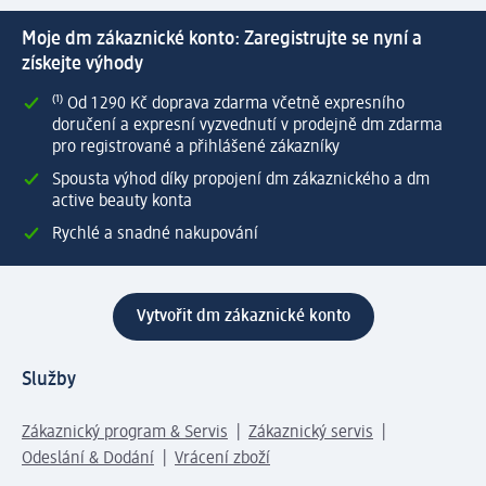
Moje dm zákaznické konto: Zaregistrujte se nyní a
získejte výhody
⁽¹⁾ Od 1 290 Kč doprava zdarma včetně expresního
doručení a expresní vyzvednutí v prodejně dm zdarma
pro registrované a přihlášené zákazníky
Spousta výhod díky propojení dm zákaznického a dm
active beauty konta
Rychlé a snadné nakupování
Vytvořit dm zákaznické konto
Služby
Zákaznický program & Servis
Zákaznický servis
Odeslání & Dodání
Vrácení zboží