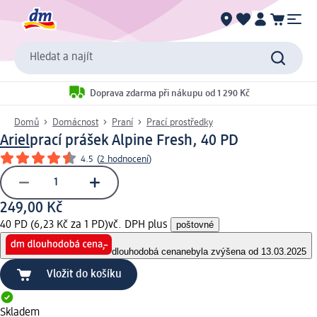
Hledat a najít
Doprava zdarma při nákupu od 1 290 Kč
Domů
Domácnost
Praní
Prací prostředky
Ariel
prací prášek Alpine Fresh, 40 PD
4.5
(
2 hodnocení
)
249,00 Kč
40 PD (6,23 Kč za 1 PD)
vč. DPH plus
poštovné
dlouhodobá cena
nebyla zvýšena od 13.03.2025
Vložit do košíku
Skladem