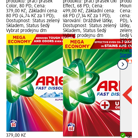
produktu: prací prášek
produktu: prací prášek Oxi
produktu
Color, 80 PD; Cena:
Effect, 68 PD; Cena:
Mountain
379,00 Kč; Základní cena:
499,00 Kč; Základní cena:
Cena: 39
80 PD (4,74 Kč za 1 PD);
68 PD (7,34 Kč za 1 PD);
cena: 90
Dostupnost: Status zelený
Varování: Dráždivé látky;
PD); Var
Skladem, Status šedý
Dostupnost: Status zelený
látky; D
Vybrat prodejnu dm
Skladem, Status šedý
zelený S
Vybrat prodejnu dm
šedý Vyb
399,00 K
90 PD (4
Ariel
prac
Spring, 
379,00 Kč
Skla