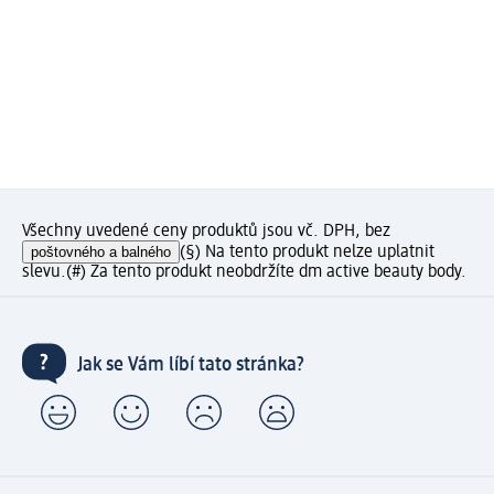
Všechny uvedené ceny produktů jsou vč. DPH, bez
poštovného a balného
(§) Na tento produkt nelze uplatnit
slevu.
(#) Za tento produkt neobdržíte dm active beauty body.
Jak se Vám líbí tato stránka?