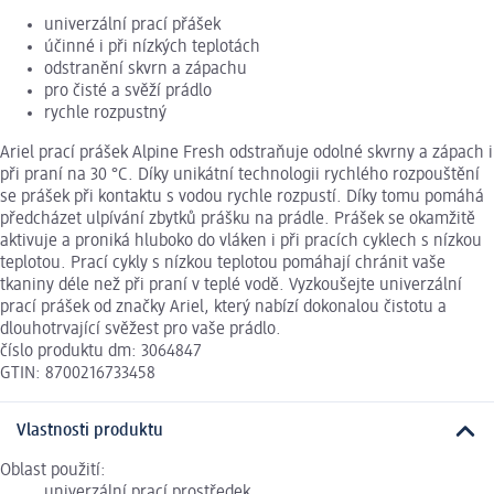
univerzální prací přášek
účinné i při nízkých teplotách
odstranění skvrn a zápachu
pro čisté a svěží prádlo
rychle rozpustný
Ariel prací prášek Alpine Fresh odstraňuje odolné skvrny a zápach i
při praní na 30 °C. Díky unikátní technologii rychlého rozpouštění
se prášek při kontaktu s vodou rychle rozpustí. Díky tomu pomáhá
předcházet ulpívání zbytků prášku na prádle. Prášek se okamžitě
aktivuje a proniká hluboko do vláken i při pracích cyklech s nízkou
teplotou. Prací cykly s nízkou teplotou pomáhají chránit vaše
tkaniny déle než při praní v teplé vodě. Vyzkoušejte univerzální
prací prášek od značky Ariel, který nabízí dokonalou čistotu a
dlouhotrvající svěžest pro vaše prádlo.
číslo produktu dm: 3064847
GTIN: 8700216733458
Vlastnosti produktu
Oblast použití:
univerzální prací prostředek