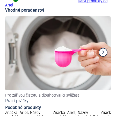
Další produkty od
Ariel
Vhodné poradenství
Pro zářivou čistotu a dlouhotrvající svěžest
Tip
Prací prášky
Ja
Podobné produkty
Značka: Ariel; Název
Značka: Ariel; Název
Značka: 