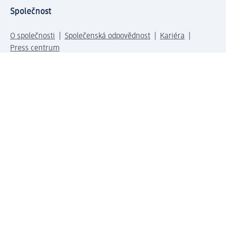
Společnost
O společnosti
Společenská odpovědnost
Kariéra
Press centrum
Svět dm
Platební možnosti
Spojte se s dm