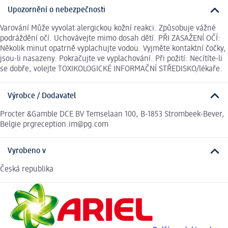
Upozornění o nebezpečnosti
Varování Může vyvolat alergickou kožní reakci. Způsobuje vážné
podráždění očí. Uchovávejte mimo dosah dětí. PŘI ZASAŽENÍ OČÍ:
Několik minut opatrně vyplachujte vodou. Vyjměte kontaktní čočky,
jsou-li nasazeny. Pokračujte ve vyplachování. Při požití: Necítíte-li
se dobře, volejte TOXIKOLOGICKÉ INFORMAČNÍ STŘEDISKO/lékaře.
Výrobce / Dodavatel
Procter &Gamble DCE BV Temselaan 100, B-1853 Strombeek-Bever,
Belgie prgreception.im@pg.com
Vyrobeno v
Česká republika