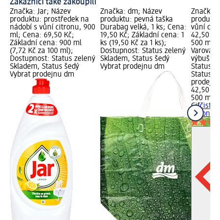
Zákazníci také zakoupili
Značka: Jar; Název
Značka: dm; Název
Značka: 
produktu: prostředek na
produktu: pevná taška
produktu:
nádobí s vůní citronu, 900
Durabag velká, 1 ks; Cena:
vůní cit
ml; Cena: 69,50 Kč;
19,50 Kč; Základní cena: 1
42,50 Kč
Základní cena: 900 ml
ks (19,50 Kč za 1 ks);
500 ml (
(7,72 Kč za 100 ml);
Dostupnost: Status zelený
Varování
Dostupnost: Status zelený
Skladem, Status šedý
výbušné 
Skladem, Status šedý
Vybrat prodejnu dm
Status z
Vybrat prodejnu dm
Status š
prodejn
42,50 Kč
500 ml (
Cif
čistic
citronu,