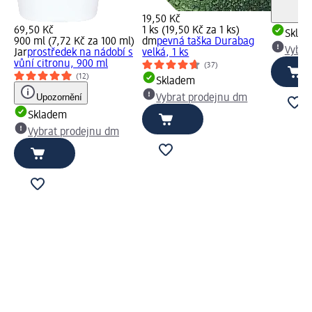
19,50 Kč
69,50 Kč
1 ks (19,50 Kč za 1 ks)
Skla
900 ml (7,72 Kč za 100 ml)
dm
pevná taška Durabag
Vybra
Jar
prostředek na nádobí s
velká, 1 ks
vůní citronu, 900 ml
(37)
(12)
Skladem
Upozornění
Vybrat prodejnu dm
Skladem
Vybrat prodejnu dm