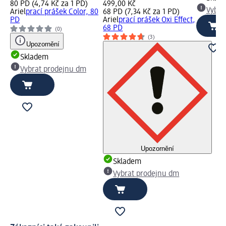
80 PD (4,74 Kč za 1 PD)
499,00 Kč
Vybra
Ariel
prací prášek Color, 80
68 PD (7,34 Kč za 1 PD)
PD
Ariel
prací prášek Oxi Effect,
68 PD
(0)
(3)
Upozornění
Skladem
Vybrat prodejnu dm
Upozornění
Skladem
Vybrat prodejnu dm