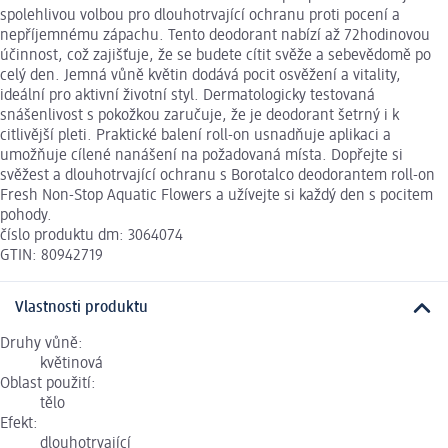
spolehlivou volbou pro dlouhotrvající ochranu proti pocení a
nepříjemnému zápachu. Tento deodorant nabízí až 72hodinovou
účinnost, což zajišťuje, že se budete cítit svěže a sebevědomě po
celý den. Jemná vůně květin dodává pocit osvěžení a vitality,
ideální pro aktivní životní styl. Dermatologicky testovaná
snášenlivost s pokožkou zaručuje, že je deodorant šetrný i k
citlivější pleti. Praktické balení roll-on usnadňuje aplikaci a
umožňuje cílené nanášení na požadovaná místa. Dopřejte si
svěžest a dlouhotrvající ochranu s Borotalco deodorantem roll-on
Fresh Non-Stop Aquatic Flowers a užívejte si každý den s pocitem
pohody.
číslo produktu dm: 3064074
GTIN: 80942719
Vlastnosti produktu
Druhy vůně:
květinová
Oblast použití:
tělo
Efekt:
dlouhotrvající