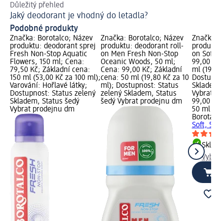
Důležitý přehled
Př
Jaký deodorant je vhodný do letadla?
Podobné produkty
Značka: Borotalco; Název
Značka: Borotalco; Název
Značka: 
produktu: deodorant sprej
produktu: deodorant roll-
produktu
Fresh Non-Stop Aquatic
on Men Fresh Non-Stop
on Soft,
Flowers, 150 ml; Cena:
Oceanic Woods, 50 ml;
99,00 Kč
79,50 Kč; Základní cena:
Cena: 99,00 Kč; Základní
ml (19,80
150 ml (53,00 Kč za 100 ml);
cena: 50 ml (19,80 Kč za 10
Dostupno
Varování: Hořlavé látky;
ml); Dostupnost: Status
Skladem,
Dostupnost: Status zelený
zelený Skladem, Status
Vybrat p
Skladem, Status šedý
šedý Vybrat prodejnu dm
99,00 Kč
Vybrat prodejnu dm
50 ml (19
Borotalc
Soft, 50 
Skla
Vybra