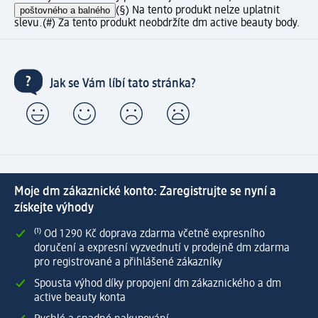
poštovného a balného
(§) Na tento produkt nelze uplatnit
slevu.
(#) Za tento produkt neobdržíte dm active beauty body.
Jak se Vám líbí tato stránka?
Moje dm zákaznické konto: Zaregistrujte se nyní a
získejte výhody
⁽¹⁾ Od 1 290 Kč doprava zdarma včetně expresního
doručení a expresní vyzvednutí v prodejně dm zdarma
pro registrované a přihlášené zákazníky
Spousta výhod díky propojení dm zákaznického a dm
active beauty konta