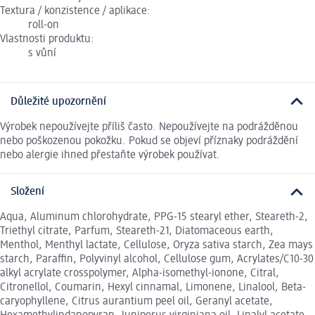
Textura / konzistence / aplikace:
roll-on
Vlastnosti produktu:
s vůní
Důležité upozornění
Výrobek nepoužívejte příliš často. Nepoužívejte na podrážděnou
nebo poškozenou pokožku. Pokud se objeví příznaky podráždění
nebo alergie ihned přestaňte výrobek používat.
Složení
Aqua, Aluminum chlorohydrate, PPG-15 stearyl ether, Steareth-2,
Triethyl citrate, Parfum, Steareth-21, Diatomaceous earth,
Menthol, Menthyl lactate, Cellulose, Oryza sativa starch, Zea mays
starch, Paraffin, Polyvinyl alcohol, Cellulose gum, Acrylates/C10-30
alkyl acrylate crosspolymer, Alpha-isomethyl-ionone, Citral,
Citronellol, Coumarin, Hexyl cinnamal, Limonene, Linalool, Beta-
caryophyllene, Citrus aurantium peel oil, Geranyl acetate,