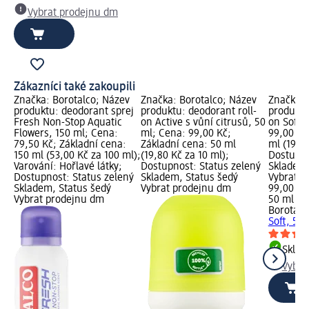
Vybrat prodejnu dm
Zákazníci také zakoupili
Značka: Borotalco; Název
Značka: Borotalco; Název
Značka: 
produktu: deodorant sprej
produktu: deodorant roll-
produktu
Fresh Non-Stop Aquatic
on Active s vůní citrusů, 50
on Soft,
Flowers, 150 ml; Cena:
ml; Cena: 99,00 Kč;
99,00 Kč
79,50 Kč; Základní cena:
Základní cena: 50 ml
ml (19,80
150 ml (53,00 Kč za 100 ml);
(19,80 Kč za 10 ml);
Dostupno
Varování: Hořlavé látky;
Dostupnost: Status zelený
Skladem,
Dostupnost: Status zelený
Skladem, Status šedý
Vybrat p
Skladem, Status šedý
Vybrat prodejnu dm
99,00 Kč
Vybrat prodejnu dm
50 ml (19
Borotalc
Soft, 50 
Skla
Vybra