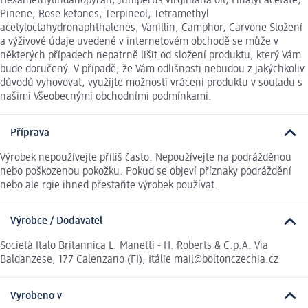
Hexamethylindanopyran, Juniperus virginiana oil, Linalyl acetate,
Pinene, Rose ketones, Terpineol, Tetramethyl
acetyloctahydronaphthalenes, Vanillin, Camphor, Carvone Složení
a výživové údaje uvedené v internetovém obchodě se může v
některých případech nepatrně lišit od složení produktu, který Vám
bude doručený. V případě, že Vám odlišnosti nebudou z jakýchkoliv
důvodů vyhovovat, využijte možnosti vrácení produktu v souladu s
našimi Všeobecnými obchodními podmínkami.
Příprava
Výrobek nepoužívejte příliš často. Nepoužívejte na podrážděnou
nebo poškozenou pokožku. Pokud se objeví příznaky podráždění
nebo ale rgie ihned přestaňte výrobek používat.
Výrobce / Dodavatel
Società Italo Britannica L. Manetti - H. Roberts & C.p.A. Via
Baldanzese, 177 Calenzano (FI), Itálie mail@boltonczechia.cz
Vyrobeno v