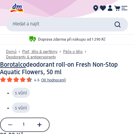
Hledat a najít
Doprava zdarma při nákupu od 1 290 Kč
Domů
Pleť, tělo & parfémy
Péče o tělo
Deodoranty & antiperspiranty
Borotalco
deodorant roll-on Fresh Non-Stop
Aquatic Flowers, 50 ml
4.6
(
30 hodnocení
)
s vůní
s vůní