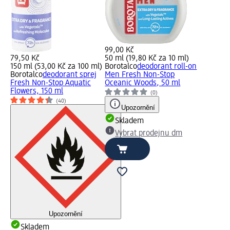
99,00 Kč
79,50 Kč
50 ml (19,80 Kč za 10 ml)
150 ml (53,00 Kč za 100 ml)
Borotalco
deodorant roll-on
Borotalco
deodorant sprej
Men Fresh Non-Stop
Fresh Non-Stop Aquatic
Oceanic Woods, 50 ml
Flowers, 150 ml
(0)
(40)
Upozornění
Skladem
Vybrat prodejnu dm
Upozornění
Skladem