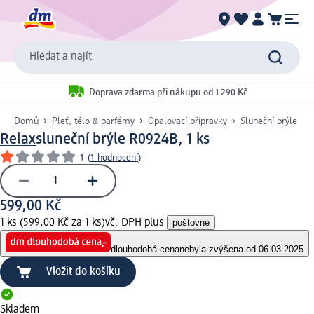
Hledat a najít
Doprava zdarma při nákupu od 1 290 Kč
Domů
Pleť, tělo & parfémy
Opalovací přípravky
Sluneční brýle
Relax
sluneční brýle R0924B, 1 ks
1
(
1 hodnocení
)
599,00 Kč
1 ks (599,00 Kč za 1 ks)
vč. DPH plus
poštovné
dlouhodobá cena
nebyla zvýšena od 06.03.2025
Vložit do košíku
Skladem