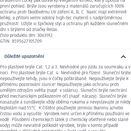
Gradientní čočky pak dotvářejí elegantní vzhled, který upoutá na
první pohled. Brýle Jsou vyrobeny z materiálů zaručujících 100%
ochranu proti škodlivému UV záření A, B, C. Navíc mají extrémně
lehký, a přitom velmi odolný high-tec materiíl s nadprůměrnou
pružností. Užijte si špičkový styl a ochranu při každém slunečném
dni s brýlemi od značky Relax.
číslo produktu dm: 3063192
GTIN: 8595627105709
Důležité upozornění
Pro plastové brýle Cat. 1,2 a 3: Nevhodné pro jízdu za soumraku a v
noci. Pro plastové brýle Cat. 4: Nevhodné pro řízení. Sluneční brýle
nepoužívejte tehdy, jsou-li čočky poškrábané. Nepoužívejte brýle k
přímému pozorování slunce! Nepoužívejte jako ochranu proti
umělým zdrojům světla (např. v soláriu). Sluneční brýle nechrání
před mechanickým poškozením očí (např. nárazy). Sluneční brýle
nasazujte a sundávejte vždy oběma rukama a nevystavujte je nikdy
teplotám nad 55°C. K čištění používejte jemnou tkaninu a/nebo
čistou vodu a vysušte. Výrobek není určen k přímému používání ve
vodě. Působení chemických látek (i chemicky ošetřené nebo slané
vody) může nevratně poškodit výrobek, brýle v tomto případě