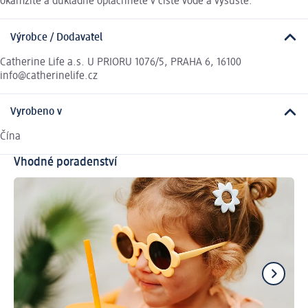
okamžitě a důkladně opláchněte v čisté vodě a vysušte.
Výrobce / Dodavatel
Catherine Life a.s. U PRIORU 1076/5, PRAHA 6, 16100
info@catherinelife.cz
Vyrobeno v
Čína
Vhodné poradenství