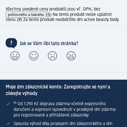
Všechny uvedené ceny produktů jsou vč. DPH, bez
poštovného a balného
(§) Na tento produkt nelze uplatnit
slevu.
(#) Za tento produkt neobdržíte dm active beauty body.
Jak se Vám líbí tato stránka?
Moje dm zákaznické konto: Zaregistrujte se nyní a
získejte výhody
⁽¹⁾ Od 1 290 Kč doprava zdarma včetně expresního
doručení a expresní vyzvednutí v prodejně dm zdarma
pro registrované a přihlášené zákazníky
Spousta výhod díky propojení dm zákaznického a dm