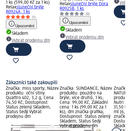
1 ks (599,00 Kč za 1 ks)
Vybra
Relax
sluneční brýle Dora
Relax
sluneční brýle
R0925B, 1 ks
R0924A, 1 ks
(0)
(1)
Upozornění
Upozornění
Skladem
Skladem
Vybrat prodejnu dm
Vybrat prodejnu dm
Zákazníci také zakoupili
Značka: miss sporty; Název
Značka: SUNDANCE; Název
Značka: 
produktu: oční stíny
produktu: pouzdro na
NATURKO
Quattro 402, 3,2 g; Cena:
brýle, více druhů, 1 ks;
produktu
74,50 Kč; Dostupnost:
Cena: 99,00 Kč; Základní
Nutri Ca
Status zelený Skladem,
cena: 1 ks (99,00 Kč za 1
31,50 Kč
Status šedý Vybrat
ks); dm značka grafika;
ml (6,30
prodejnu dm
Dostupnost: Status zelený
značka g
Skladem, Status šedý
Dostupno
Vybrat prodejnu dm
Skladem,
Vybrat p