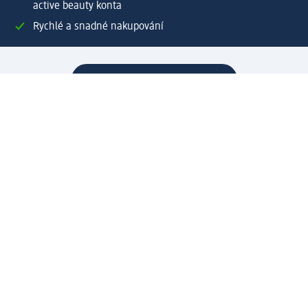
active beauty konta
Rychlé a snadné nakupování
Vytvořit dm zákaznické konto
Služby
Zákaznický program & Servis
Zákaznický servis
Odeslání & Dodání
Vrácení zboží
Společnost
O společnosti
Společenská odpovědnost
Kariéra
Press centrum
Svět dm