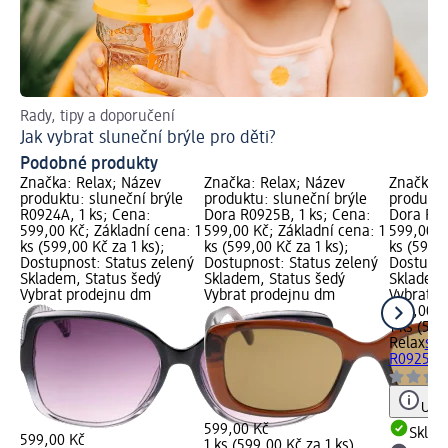
Rady, tipy a doporučení
Ja
Jak vybrat sluneční brýle pro děti?
Pr
Podobné produkty
Značka: Relax; Název
Značka: Relax; Název
Značka: 
produktu: sluneční brýle
produktu: sluneční brýle
produktu
R0924A, 1 ks; Cena:
Dora R0925B, 1 ks; Cena:
Dora R09
599,00 Kč; Základní cena: 1
599,00 Kč; Základní cena: 1
599,00 K
ks (599,00 Kč za 1 ks);
ks (599,00 Kč za 1 ks);
ks (599,0
Dostupnost: Status zelený
Dostupnost: Status zelený
Dostupno
Skladem, Status šedý
Skladem, Status šedý
Skladem,
Vybrat prodejnu dm
Vybrat prodejnu dm
Vybrat p
599,00 K
1 ks (599
Relax
slu
R0925A, 
Upoz
599,00 Kč
Skla
599,00 Kč
1 ks (599,00 Kč za 1 ks)