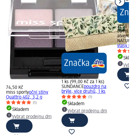
31,50 Kč
50 ml (6,
alverde
NATURK
vlasy Nu
Skla
Vybra
99,00 Kč
1 ks (99,00 Kč za 1 ks)
SUNDANCE
pouzdro na
74,50 Kč
brýle, více druhů, 1 ks
miss sporty
oční stíny
Quattro 402, 3,2 g
(1)
(1)
Skladem
Skladem
Vybrat prodejnu dm
Vybrat prodejnu dm