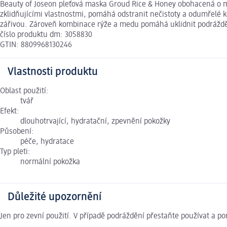
Beauty of Joseon pleťová maska Groud Rice & Honey obohacená o mle
zklidňujícími vlastnostmi, pomáhá odstranit nečistoty a odumřelé k
zářivou. Zároveň kombinace rýže a medu pomáhá uklidnit podrážděno
číslo produktu dm: 3058830
GTIN: 8809968130246
Vlastnosti produktu
Oblast použití:
tvář
Efekt:
dlouhotrvající, hydratační, zpevnění pokožky
Působení:
péče, hydratace
Typ pleti:
normální pokožka
Důležité upozornění
Jen pro zevní použití. V případě podráždění přestaňte používat a 