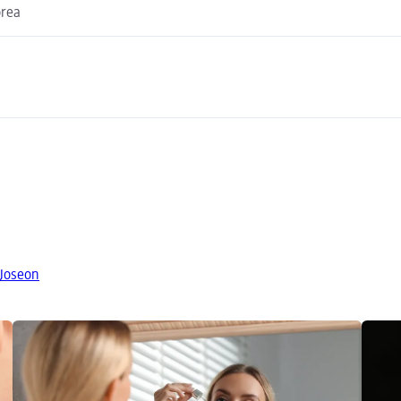
orea
 Joseon