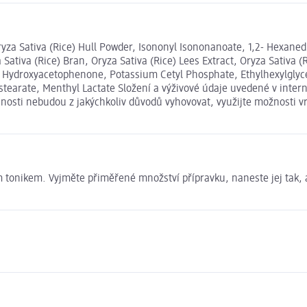
za Sativa (Rice) Hull Powder, Isononyl Isononanoate, 1,2- Hexanediol
Sativa (Rice) Bran, Oryza Sativa (Rice) Lees Extract, Oryza Sativa (R
 Hydroxyacetophenone, Potassium Cetyl Phosphate, Ethylhexylglyce
sostearate, Menthyl Lactate Složení a výživové údaje uvedené v int
išnosti nebudou z jakýchkoliv důvodů vyhovovat, využijte možnosti
vým tonikem. Vyjměte přiměřené množství přípravku, naneste jej tak,