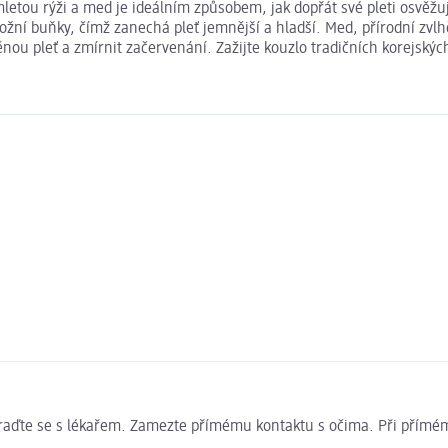
tou rýži a med je ideálním způsobem, jak dopřát své pleti osvěžují
ožní buňky, čímž zanechá pleť jemnější a hladší. Med, přírodní zvlh
u pleť a zmírnit začervenání. Zažijte kouzlo tradičních korejskýc
poraďte se s lékařem. Zamezte přímému kontaktu s očima. Při přímém