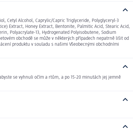
, Cetyl Alcohol, Caprylic/Capric Triglyceride, Polyglyceryl-3
ice) Extract, Honey Extract, Bentonite, Palmitic Acid, Stearic Acid,
rin, Polyacrylate-13, Hydrogenated Polyisobutene, Sodium
ernetovém obchodě se může v některých případech nepatrně lišit od
 vrácení produktu v souladu s našimi Všeobecnými obchodními
 abyste se vyhnuli očím a rtům, a po 15-20 minutách jej jemně