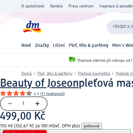
O společnosti
Kariéra
Press centrum
Inspirace & poraden
Hledat a n
Nově
Značky
Líčení
Pleť, tělo & parfémy
Men's Wor
Doprava zdarma při nákupu od 1
Domů
Pleť, tělo & parfémy
Pleťová kosmetika
Pleťové 
Beauty of Joseon
pleťová ma
4.3
(
11 hodnocení
)
499,00 Kč
150 ml (332,67 Kč za 100 ml)
vč. DPH plus
poštovné