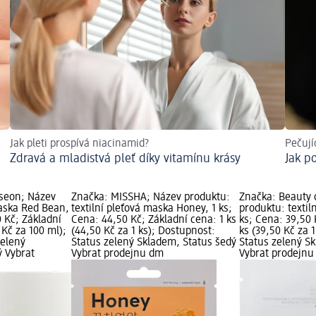
Jak pleti prospívá niacinamid?
Pečujíc
Zdravá a mladistvá pleť díky vitamínu krásy
Jak p
oseon; Název
Značka: MISSHA; Název produktu:
Značka: Beauty 
aska Red Bean,
textilní pleťová maska Honey, 1 ks;
produktu: textil
 Kč; Základní
Cena: 44,50 Kč; Základní cena: 1 ks
ks; Cena: 39,50 
 Kč za 100 ml);
(44,50 Kč za 1 ks); Dostupnost:
ks (39,50 Kč za 
zelený
Status zelený Skladem, Status šedý
Status zelený S
ý Vybrat
Vybrat prodejnu dm
Vybrat prodejn