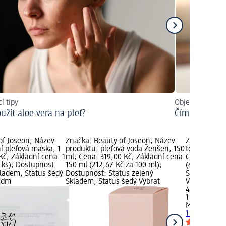
í tipy
Objevte všechn
oužít aloe vera na pleť?
Čím vyniká te
of Joseon; Název
Značka: Beauty of Joseon; Název
Značka: MIS
ní pleťová maska, 1
produktu: pleťová voda Ženšen, 150
textilní ple
Kč; Základní cena: 1
ml; Cena: 319,00 Kč; Základní cena:
Cena: 45,50
1 ks); Dostupnost:
150 ml (212,67 Kč za 100 ml);
(45,50 Kč za
kladem, Status šedý
Dostupnost: Status zelený
Status zele
u dm
Skladem, Status šedý Vybrat
Vybrat pro
45,50 Kč
1 ks (45,50 
MISSHA
text
1 ks