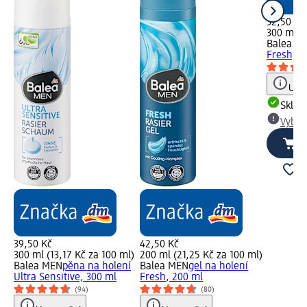
32,50 Kč
300 ml (
Balea M
Fresh, 3
Upoz
Skla
Vybra
39,50 Kč
42,50 Kč
300 ml (13,17 Kč za 100 ml)
200 ml (21,25 Kč za 100 ml)
Balea MEN
pěna na holení
Balea MEN
gel na holení
Ultra Sensitive, 300 ml
Fresh, 200 ml
(94)
(80)