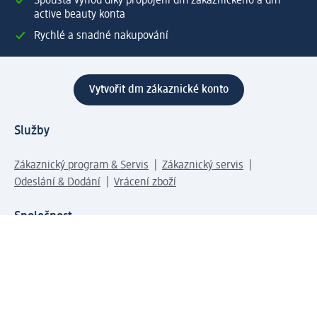
Spousta výhod díky propojení dm zákaznického a dm
active beauty konta
Rychlé a snadné nakupování
Vytvořit dm zákaznické konto
Služby
Zákaznický program & Servis
Zákaznický servis
Odeslání & Dodání
Vrácení zboží
Společnost
O společnosti
Společenská odpovědnost
Kariéra
Press centrum
Svět dm