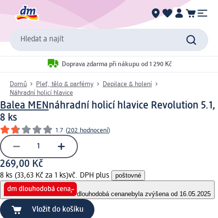
Hledat a najít
Doprava zdarma při nákupu od 1 290 Kč
Domů
Pleť, tělo & parfémy
Depilace & holení
Náhradní holicí hlavice
Balea MEN
náhradní holicí hlavice Revolution 5.1,
8 ks
1.7
(
202 hodnocení
)
269,00 Kč
8 ks (33,63 Kč za 1 ks)
vč. DPH plus
poštovné
dlouhodobá cena
nebyla zvýšena od 16.05.2025
Vložit do košíku