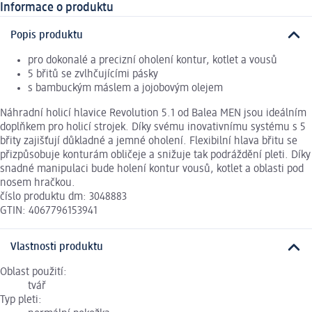
Informace o produktu
Popis produktu
pro dokonalé a precizní oholení kontur, kotlet a vousů
5 břitů se zvlhčujícími pásky
s bambuckým máslem a jojobovým olejem
Náhradní holicí hlavice Revolution 5.1 od Balea MEN jsou ideálním
doplňkem pro holicí strojek. Díky svému inovativnímu systému s 5
břity zajišťují důkladné a jemné oholení. Flexibilní hlava břitu se
přizpůsobuje konturám obličeje a snižuje tak podráždění pleti. Díky
snadné manipulaci bude holení kontur vousů, kotlet a oblasti pod
nosem hračkou.
číslo produktu dm: 3048883
GTIN: 4067796153941
Vlastnosti produktu
Oblast použití:
tvář
Typ pleti: