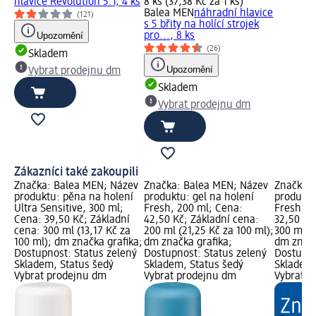
hlavice Revolution 5.1, 4 ks
8 ks (37,38 Kč za 1 ks)
Balea MEN
náhradní hlavice
(121)
s 5 břity na holící strojek
Upozornění
pro..., 8 ks
(26)
Skladem
Upozornění
Vybrat prodejnu dm
Skladem
Vybrat prodejnu dm
Zákazníci také zakoupili
Značka: Balea MEN; Název
Značka: Balea MEN; Název
Značka: 
produktu: pěna na holení
produktu: gel na holení
produktu
Ultra Sensitive, 300 ml;
Fresh, 200 ml; Cena:
Fresh, 3
Cena: 39,50 Kč; Základní
42,50 Kč; Základní cena:
32,50 Kč
cena: 300 ml (13,17 Kč za
200 ml (21,25 Kč za 100 ml);
300 ml (1
100 ml); dm značka grafika;
dm značka grafika;
dm značk
Dostupnost: Status zelený
Dostupnost: Status zelený
Dostupno
Skladem, Status šedý
Skladem, Status šedý
Skladem,
Vybrat prodejnu dm
Vybrat prodejnu dm
Vybrat p