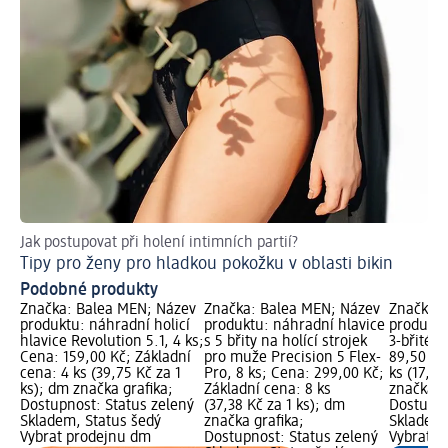
Jak postupovat při holení intimních partií?
Je
Tipy pro ženy pro hladkou pokožku v oblasti bikin
Zb
Podobné produkty
Značka: Balea MEN; Název
Značka: Balea MEN; Název
Značka: 
produktu: náhradní holicí
produktu: náhradní hlavice
produktu
hlavice Revolution 5.1, 4 ks;
s 5 břity na holící strojek
3-břité, 
Cena: 159,00 Kč; Základní
pro muže Precision 5 Flex-
89,50 Kč
cena: 4 ks (39,75 Kč za 1
Pro, 8 ks; Cena: 299,00 Kč;
ks (17,90
ks); dm značka grafika;
Základní cena: 8 ks
značka g
Dostupnost: Status zelený
(37,38 Kč za 1 ks); dm
Dostupno
Skladem, Status šedý
značka grafika;
Skladem,
Vybrat prodejnu dm
Dostupnost: Status zelený
Vybrat p