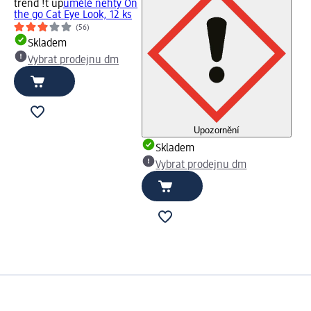
trend !t up
umělé nehty On
the go Cat Eye Look, 12 ks
(56)
Skladem
Vybrat prodejnu dm
Upozornění
Skladem
Vybrat prodejnu dm