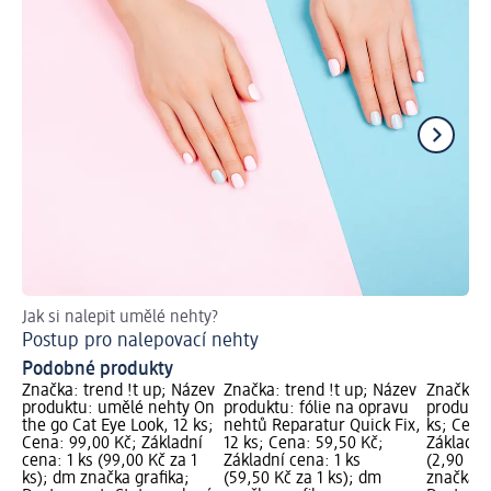
Jak si nalepit umělé nehty?
Ra
Postup pro nalepovací nehty
Ja
Podobné produkty
Značka: trend !t up; Název
Značka: trend !t up; Název
Značka: 
produktu: umělé nehty On
produktu: fólie na opravu
produktu
the go Cat Eye Look, 12 ks;
nehtů Reparatur Quick Fix,
ks; Cena
Cena: 99,00 Kč; Základní
12 ks; Cena: 59,50 Kč;
Základní
cena: 1 ks (99,00 Kč za 1
Základní cena: 1 ks
(2,90 Kč 
ks); dm značka grafika;
(59,50 Kč za 1 ks); dm
značka g