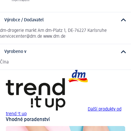
normální
Výrobce / Dodavatel
dm-drogerie markt Am dm-Platz 1, DE-76227 Karlsruhe
servicecenter@dm.de www.dm.de
Vyrobeno v
Čína
Další produkty od
trend !t up
Vhodné poradenství