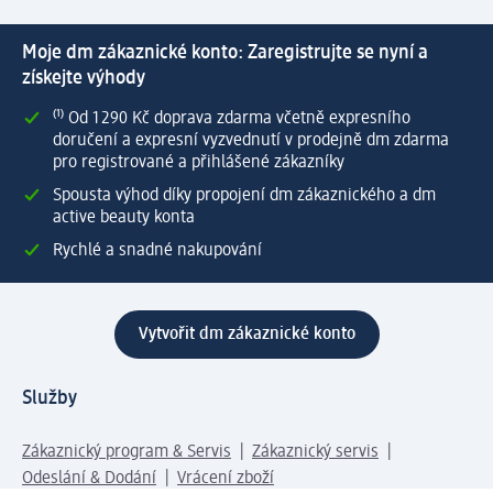
Moje dm zákaznické konto: Zaregistrujte se nyní a
získejte výhody
⁽¹⁾ Od 1 290 Kč doprava zdarma včetně expresního
doručení a expresní vyzvednutí v prodejně dm zdarma
pro registrované a přihlášené zákazníky
Spousta výhod díky propojení dm zákaznického a dm
active beauty konta
Rychlé a snadné nakupování
Vytvořit dm zákaznické konto
Služby
Zákaznický program & Servis
Zákaznický servis
Odeslání & Dodání
Vrácení zboží