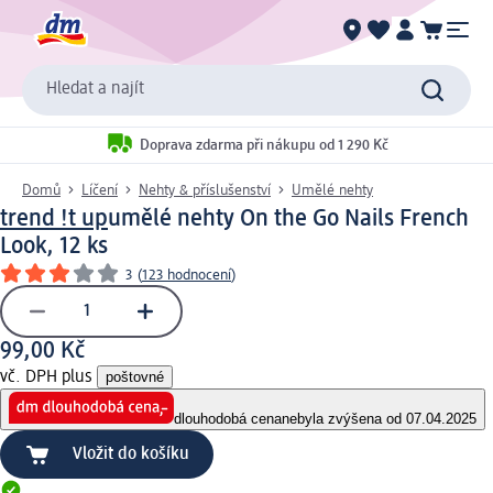
Hledat a najít
Doprava zdarma při nákupu od 1 290 Kč
Domů
Líčení
Nehty & příslušenství
Umělé nehty
trend !t up
umělé nehty On the Go Nails French
Look, 12 ks
3
(
123 hodnocení
)
99,00 Kč
vč. DPH plus
poštovné
dlouhodobá cena
nebyla zvýšena od 07.04.2025
Vložit do košíku