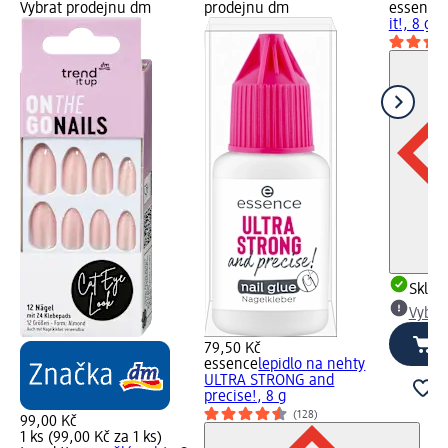
Vybrat prodejnu dm
prodejnu dm
essence
it!, 8 g
Skla
Vybra
79,50 Kč
essence
lepidlo na nehty
ULTRA STRONG and
precise!, 8 g
(128)
99,00 Kč
1 ks (99,00 Kč za 1 ks)