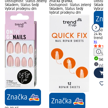
Dostupnost: Status zelený
značka grafika;
Dostupno
Skladem, Status šedý
Dostupnost: Status zelený
Skladem,
Vybrat prodejnu dm
Skladem, Status šedý
Vybrat p
Vybrat prodejnu dm
69,50 Kč
24 ks (2,
trend !t 
ks
Upoz
Skla
Vybra