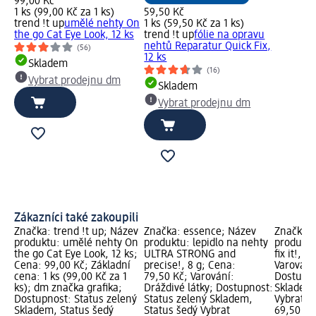
99,00 Kč
1 ks (99,00 Kč za 1 ks)
59,50 Kč
trend !t up
umělé nehty On
1 ks (59,50 Kč za 1 ks)
the go Cat Eye Look, 12 ks
trend !t up
fólie na opravu
nehtů Reparatur Quick Fix,
(56)
12 ks
Skladem
(16)
Vybrat prodejnu dm
Skladem
Vybrat prodejnu dm
Zákazníci také zakoupili
Značka: trend !t up; Název
Značka: essence; Název
Značka: 
produktu: umělé nehty On
produktu: lepidlo na nehty
produktu
the go Cat Eye Look, 12 ks;
ULTRA STRONG and
fix it!, 
Cena: 99,00 Kč; Základní
precise!, 8 g; Cena:
Varování:
cena: 1 ks (99,00 Kč za 1
79,50 Kč; Varování:
Dostupno
ks); dm značka grafika;
Dráždivé látky; Dostupnost:
Skladem,
Dostupnost: Status zelený
Status zelený Skladem,
Vybrat p
Skladem, Status šedý
Status šedý Vybrat
69,50 Kč