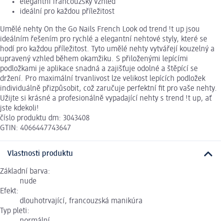
elegantní francouzský vzhled
ideální pro každou příležitost
Umělé nehty On the Go Nails French Look od trend !t up jsou
ideálním řešením pro rychlé a elegantní nehtové styly, které se
hodí pro každou příležitost. Tyto umělé nehty vytvářejí kouzelný a
upravený vzhled během okamžiku. S přiloženými lepícími
podložkami je aplikace snadná a zajišťuje odolné a štěpící se
držení. Pro maximální trvanlivost lze velikost lepících podložek
individuálně přizpůsobit, což zaručuje perfektní fit pro vaše nehty.
Užijte si krásné a profesionálně vypadající nehty s trend !t up, ať
jste kdekoli!
číslo produktu dm: 3043408
GTIN: 4066447743647
Vlastnosti produktu
Základní barva:
nude
Efekt:
dlouhotrvající, francouzská manikúra
Typ pleti: