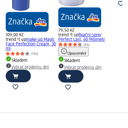
79,50 Kč
109,00 Kč
trend !t up
fixační sprej
trend !t up
make-up Magic
Perfect Last, 60 Milimetr
Face Perfection Cream, 30
(54)
ml
Upozornění
(192)
Skladem
Skladem
Vybrat prodejnu dm
Vybrat prodejnu dm