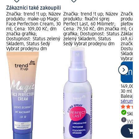
Zákazníci také zakoupili
Značka: trend !t up; Název
Značka: trend !t up; Název
Značka: 
produktu: make-up Magic
produktu: fixační sprej
produktu
Face Perfection Cream, 30
Perfect Last, 60 Milimetr;
pleťové 
ml; Cena: 109,00 Kč; dm
Cena: 79,50 Kč; dm značka
ml; Cena
značka grafika;
grafika; Dostupnost: Status
Základní
Dostupnost: Status zelený
zelený Skladem, Status
(49,67 K
Skladem, Status šedý
šedý Vybrat prodejnu dm
značka g
Vybrat prodejnu dm
Dostupno
Skladem,
Vybrat p
149,00 K
30 ml (4
Balea
Bea
sérum Ca
Skla
Vybra