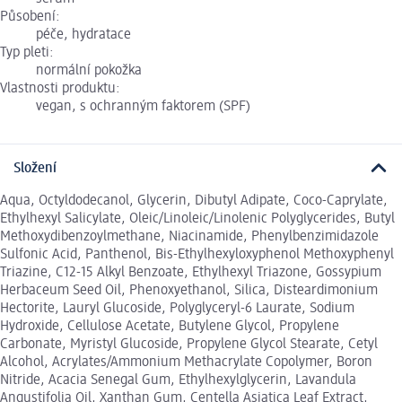
Působení:
péče, hydratace
Typ pleti:
normální pokožka
Vlastnosti produktu:
vegan, s ochranným faktorem (SPF)
Složení
Aqua, Octyldodecanol, Glycerin, Dibutyl Adipate, Coco-Caprylate,
Ethylhexyl Salicylate, Oleic/Linoleic/Linolenic Polyglycerides, Butyl
Methoxydibenzoylmethane, Niacinamide, Phenylbenzimidazole
Sulfonic Acid, Panthenol, Bis-Ethylhexyloxyphenol Methoxyphenyl
Triazine, C12-15 Alkyl Benzoate, Ethylhexyl Triazone, Gossypium
Herbaceum Seed Oil, Phenoxyethanol, Silica, Disteardimonium
Hectorite, Lauryl Glucoside, Polyglyceryl-6 Laurate, Sodium
Hydroxide, Cellulose Acetate, Butylene Glycol, Propylene
Carbonate, Myristyl Glucoside, Propylene Glycol Stearate, Cetyl
Alcohol, Acrylates/Ammonium Methacrylate Copolymer, Boron
Nitride, Acacia Senegal Gum, Ethylhexylglycerin, Lavandula
Angustifolia Oil, Xanthan Gum, Centella Asiatica Leaf Extract,