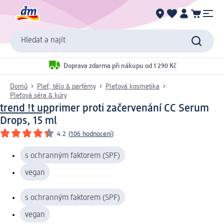
Hledat a najít
Doprava zdarma při nákupu od 1 290 Kč
Domů
Pleť, tělo & parfémy
Pleťová kosmetika
Pleťová séra & kúry
trend !t up
primer proti začervenání CC Serum
Drops, 15 ml
4.2
(
106 hodnocení
)
s ochranným faktorem (SPF)
vegan
s ochranným faktorem (SPF)
vegan