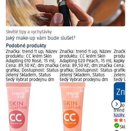
Skvělé tipy a vychytávky
S t
Jaký make-up vám bude slušet?
Ja
Podobné produkty
Značka: trend !t up; Název
Značka: trend !t up; Název
Značka: 
produktu: CC krém Skin
produktu: CC krém Skin
produktu
Adapting 010 Rosé, 15 ml;
Adapting 020 Peach, 15 ml;
kapky Gl
Cena: 89,50 Kč; dm značka
Cena: 89,50 Kč; dm značka
Cena: 99
grafika; Dostupnost: Status
grafika; Dostupnost: Status
grafika;
zelený Skladem, Status
zelený Skladem, Status
zelený S
šedý Vybrat prodejnu dm
šedý Vybrat prodejnu dm
šedý Vyb
99,00 Kč
trend !t 
kapky Gl
Skla