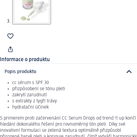
Informace o produktu
Popis produktu
cc sérum s SPF 30
přizpůsobení se tónu pleti
zakrytí zarudnutí
s extrakty z tygří trávy
hydratační účinek
S primerem proti začervenání CC Serum Drops od trend !t up končí
hledání dokonalého řešení pro rovnoměrný tón pleti. Díky své
inovativní formulaci se zelená textura optimálně přizpůsobí
přirozené barvě pleti a koriguje zarudnutí, čímž vytváří harmonický