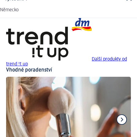
Německo
Další produkty od
trend !t up
Vhodné poradenství