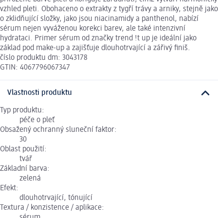
vzhled pleti. Obohaceno o extrakty z tygří trávy a arniky, stejně jako
o zklidňující složky, jako jsou niacinamidy a panthenol, nabízí
sérum nejen vyváženou korekci barev, ale také intenzivní
hydrataci. Primer sérum od značky trend !t up je ideální jako
základ pod make-up a zajišťuje dlouhotrvající a zářivý finiš.
číslo produktu dm: 3043178
GTIN: 4067796067347
Vlastnosti produktu
Typ produktu:
péče o pleť
Obsažený ochranný sluneční faktor:
30
Oblast použití:
tvář
Základní barva:
zelená
Efekt:
dlouhotrvající, tónující
Textura / konzistence / aplikace:
sérum