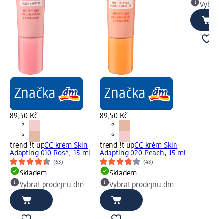
Vybra
89,50 Kč
89,50 Kč
trend !t up
CC krém Skin
trend !t up
CC krém Skin
Adapting 010 Rosé, 15 ml
Adapting 020 Peach, 15 ml
(63)
(43)
Skladem
Skladem
Vybrat prodejnu dm
Vybrat prodejnu dm