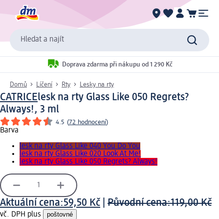
Hledat a najít
Doprava zdarma při nákupu od 1 290 Kč
Domů
Líčení
Rty
Lesky na rty
CATRICE
lesk na rty Glass Like 050 Regrets?
Always!, 3 ml
4.5
(
72 hodnocení
)
Barva
lesk na rty Glass Like 040 You Do You
lesk na rty Glass Like 020 Look At Me!
lesk na rty Glass Like 050 Regrets? Always!
Aktuální cena:
59,50 Kč
|
Původní cena:
119,00 Kč
vč. DPH plus
poštovné