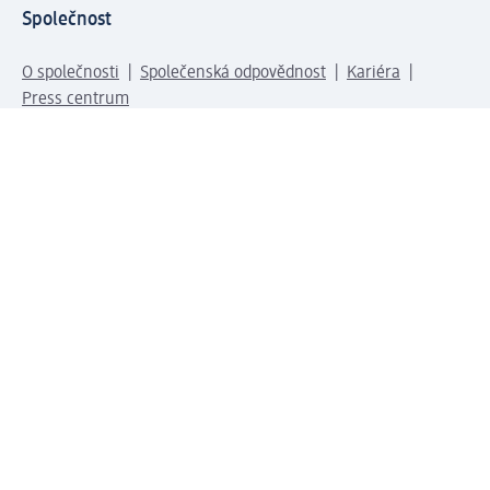
Společnost
O společnosti
Společenská odpovědnost
Kariéra
Press centrum
Svět dm
Platební možnosti
Spojte se s dm