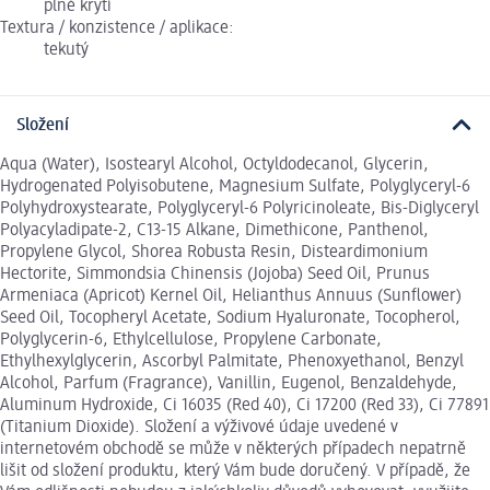
plné krytí
Textura / konzistence / aplikace:
tekutý
Složení
Aqua (Water), Isostearyl Alcohol, Octyldodecanol, Glycerin,
Hydrogenated Polyisobutene, Magnesium Sulfate, Polyglyceryl-6
Polyhydroxystearate, Polyglyceryl-6 Polyricinoleate, Bis-Diglyceryl
Polyacyladipate-2, C13-15 Alkane, Dimethicone, Panthenol,
Propylene Glycol, Shorea Robusta Resin, Disteardimonium
Hectorite, Simmondsia Chinensis (Jojoba) Seed Oil, Prunus
Armeniaca (Apricot) Kernel Oil, Helianthus Annuus (Sunflower)
Seed Oil, Tocopheryl Acetate, Sodium Hyaluronate, Tocopherol,
Polyglycerin-6, Ethylcellulose, Propylene Carbonate,
Ethylhexylglycerin, Ascorbyl Palmitate, Phenoxyethanol, Benzyl
Alcohol, Parfum (Fragrance), Vanillin, Eugenol, Benzaldehyde,
Aluminum Hydroxide, Ci 16035 (Red 40), Ci 17200 (Red 33), Ci 77891
(Titanium Dioxide). Složení a výživové údaje uvedené v
internetovém obchodě se může v některých případech nepatrně
lišit od složení produktu, který Vám bude doručený. V případě, že