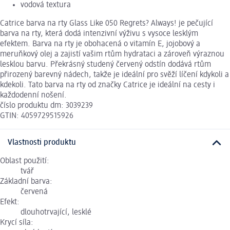
vodová textura
Catrice barva na rty Glass Like 050 Regrets? Always! je pečující
barva na rty, která dodá intenzivní výživu s vysoce lesklým
efektem. Barva na rty je obohacená o vitamín E, jojobový a
meruňkový olej a zajistí vašim rtům hydrataci a zároveň výraznou
lesklou barvu. Překrásný studený červený odstín dodává rtům
přirozený barevný nádech, takže je ideální pro svěží líčení kdykoli a
kdekoli. Tato barva na rty od značky Catrice je ideální na cesty i
každodenní nošení.
číslo produktu dm: 3039239
GTIN: 4059729515926
Vlastnosti produktu
Oblast použití:
tvář
Základní barva:
červená
Efekt:
dlouhotrvající, lesklé
Krycí síla: