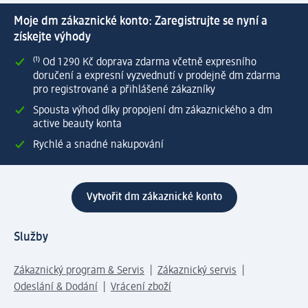
Moje dm zákaznické konto: Zaregistrujte se nyní a
získejte výhody
⁽¹⁾ Od 1 290 Kč doprava zdarma včetně expresního
doručení a expresní vyzvednutí v prodejně dm zdarma
pro registrované a přihlášené zákazníky
Spousta výhod díky propojení dm zákaznického a dm
active beauty konta
Rychlé a snadné nakupování
Vytvořit dm zákaznické konto
Služby
Zákaznický program & Servis
Zákaznický servis
Odeslání & Dodání
Vrácení zboží