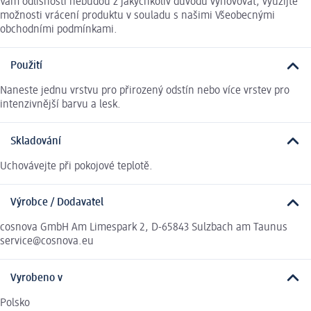
Vám odlišnosti nebudou z jakýchkoliv důvodů vyhovovat, využijte
možnosti vrácení produktu v souladu s našimi Všeobecnými
obchodními podmínkami.
Použití
Naneste jednu vrstvu pro přirozený odstín nebo více vrstev pro
intenzivnější barvu a lesk.
Skladování
Uchovávejte při pokojové teplotě.
Výrobce / Dodavatel
cosnova GmbH Am Limespark 2, D-65843 Sulzbach am Taunus
service@cosnova.eu
Vyrobeno v
Polsko