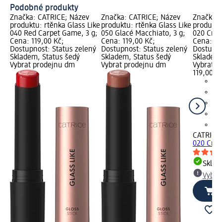
Podobné produkty
Značka: CATRICE; Název
Značka: CATRICE; Název
Značka: 
produktu: rtěnka Glass Like
produktu: rtěnka Glass Like
produktu
040 Red Carpet Game, 3 g;
050 Glacé Macchiato, 3 g;
020 Crus
Cena: 119,00 Kč;
Cena: 119,00 Kč;
Cena: 11
Dostupnost: Status zelený
Dostupnost: Status zelený
Dostupno
Skladem, Status šedý
Skladem, Status šedý
Skladem,
Vybrat prodejnu dm
Vybrat prodejnu dm
Vybrat p
119,00 K
CATRICE
020 Crus
Skla
Vybra