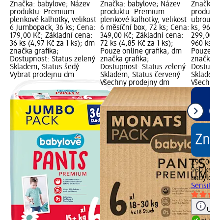
Značka: babylove; Název
Značka: babylove; Název
Značka: 
produktu: Premium
produktu: Premium
produktu
plenkové kalhotky, velikost
plenkové kalhotky, velikost
ubrousky
6 Jumbopack, 36 ks; Cena:
6 měsíční box, 72 ks; Cena:
ks, 960 
179,00 Kč; Základní cena:
349,00 Kč; Základní cena:
299,00 K
36 ks (4,97 Kč za 1 ks); dm
72 ks (4,85 Kč za 1 ks);
960 ks (0
značka grafika;
Pouze online grafika, dm
Pouze on
Dostupnost: Status zelený
značka grafika;
značka g
Skladem, Status šedý
Dostupnost: Status zelený
Dostupno
Vybrat prodejnu dm
Skladem, Status červený
Skladem,
Všechny prodejny dm
Všechny
299,00 K
960 ks (0
babylove
Sensitive
Upoz