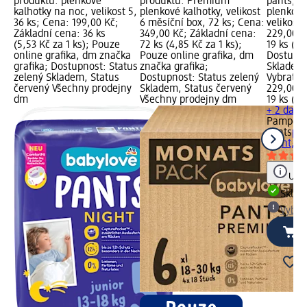
produktu: plenkové
produktu: Premium
pants; N
kalhotky na noc, velikost 5,
plenkové kalhotky, velikost
plenkové
36 ks; Cena: 199,00 Kč;
6 měsíční box, 72 ks; Cena:
velikost 
Základní cena: 36 ks
349,00 Kč; Základní cena:
229,00 K
(5,53 Kč za 1 ks); Pouze
72 ks (4,85 Kč za 1 ks);
19 ks (12
online grafika, dm značka
Pouze online grafika, dm
Dostupno
grafika; Dostupnost: Status
značka grafika;
Skladem,
zelený Skladem, Status
Dostupnost: Status zelený
Vybrat p
červený Všechny prodejny
Skladem, Status červený
229,00 K
dm
Všechny prodejny dm
19 ks (12
+ 2 další
Pampers
pants
ple
Night, ve
Upoz
Skla
Vybra