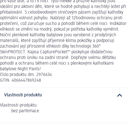
pro vaše dítě, a to i v noci. Tyto měkké a pružné kalhotky jsou
ideální pro aktivní děti, které se hodně pohybují a nechtějí ležet při
přebalování. S celoobvodovým strečovým pásem zajišťují kalhotky
optimální volnost pohybu. Nabízejí až 12hodinovou ochranu proti
protečení, což zaručuje sucho a pohodlí během celé noci. Indikátor
vlhkosti se změní na modrý, pokud je potřeba kalhotky vyměnit.
Noční plenkové kalhotky babylove jsou vyrobené z prodyšných
materiálů, které zajišťují příjemné klima pokožky a podporují
zachování její přirozené vlhkosti díky technologii 360°
SkinPROTECT. Kapsa CapturePocket™ poskytuje dodatečnou
ochranu proti úniku na zadní straně. Dopřejte svému děťátku
pohodlí a ochranu během celé noci s plenkovými kalhotkami
babylove Night Pants!
číslo produktu dm: 2976634
GTIN: 4066447869248
Vlastnosti produktu
Vlastnosti produktu:
bez parfemace