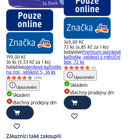
349,00 Kč
72 ks (4,85 Kč za 1 ks)
babylove
Premium plenkové
199,00 Kč
kalhotky, velikost 6 měsíční
36 ks (5,53 Kč za 1 ks)
box, 72 ks
babylove
plenkové kalhotky
(3)
na noc, velikost 5, 36 ks
Upozornění
(390)
Skladem
Upozornění
Všechny prodejny dm
Skladem
Všechny prodejny dm
Zákazníci také zakoupili