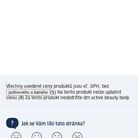
Všechny uvedené ceny produktů jsou vč. DPH, bez
poštovného a balného
(§) Na tento produkt nelze uplatnit
slevu.
(#) Za tento produkt neobdržíte dm active beauty body.
Jak se Vám líbí tato stránka?