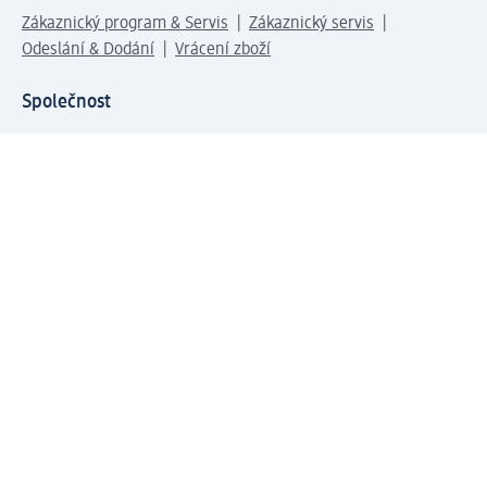
Zákaznický program & Servis
Zákaznický servis
Odeslání & Dodání
Vrácení zboží
Společnost
O společnosti
Společenská odpovědnost
Kariéra
Press centrum
Svět dm
Platební možnosti