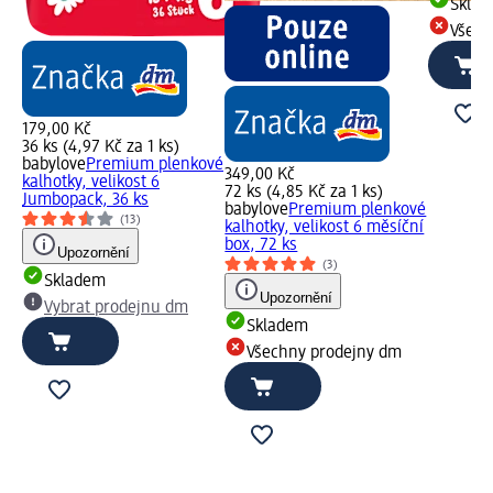
Skla
Všech
179,00 Kč
36 ks (4,97 Kč za 1 ks)
babylove
Premium plenkové
349,00 Kč
kalhotky, velikost 6
72 ks (4,85 Kč za 1 ks)
Jumbopack, 36 ks
babylove
Premium plenkové
(13)
kalhotky, velikost 6 měsíční
box, 72 ks
Upozornění
(3)
Skladem
Upozornění
Vybrat prodejnu dm
Skladem
Všechny prodejny dm