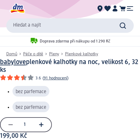
Hledat a najít
Doprava zdarma při nákupu od 1 290 Kč
Domů
Péče o dítě
Pleny
Plenkové kalhotky
babylove
plenkové kalhotky na noc, velikost 6, 32
ks
3.6
(
91 hodnocení
)
bez parfemace
bez parfemace
199,00 Kč