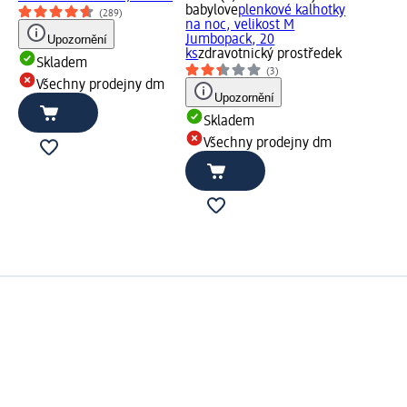
babylove
plenkové kalhotky
(289)
na noc, velikost M
Upozornění
Jumbopack, 20
ks
zdravotnický prostředek
Skladem
(3)
Všechny prodejny dm
Upozornění
Skladem
Všechny prodejny dm