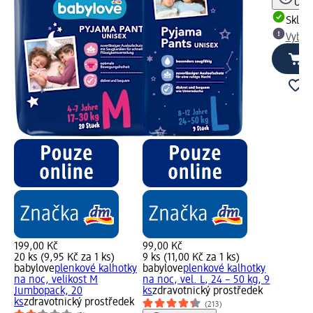
Upoz
Skla
Vybra
199,00 Kč
99,00 Kč
20 ks (9,95 Kč za 1 ks)
9 ks (11,00 Kč za 1 ks)
babylove
plenkové kalhotky
babylove
plenkové kalhotky
na noc, velikost M
na noc, vel. L, 24 – 50 kg, 9
Jumbopack, 20
ks
zdravotnický prostředek
ks
zdravotnický prostředek
(213)