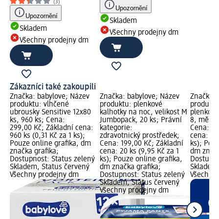
(3)
Upozornění
Upozornění
Skladem
Skladem
Všechny prodejny dm
Všechny prodejny dm
Zákazníci také zakoupili
Značka: babylove; Název
Značka: babylove; Název
Značka: 
produktu: vlhčené
produktu: plenkové
produkt
ubrousky Sensitive 12x80
kalhotky na noc, velikost M
plenkové 
ks, 960 ks; Cena:
Jumbopack, 20 ks; Právní
8, měsíčn
299,00 Kč; Základní cena:
kategorie:
Cena: 34
960 ks (0,31 Kč za 1 ks);
zdravotnický prostředek;
cena: 64 
Pouze online grafika, dm
Cena: 199,00 Kč; Základní
ks); Pouz
značka grafika;
cena: 20 ks (9,95 Kč za 1
dm značk
Dostupnost: Status zelený
ks); Pouze online grafika,
Dostupno
Skladem, Status červený
dm značka grafika;
Skladem,
Všechny prodejny dm
Dostupnost: Status zelený
Všechny
Skladem, Status červený
Všechny prodejny dm