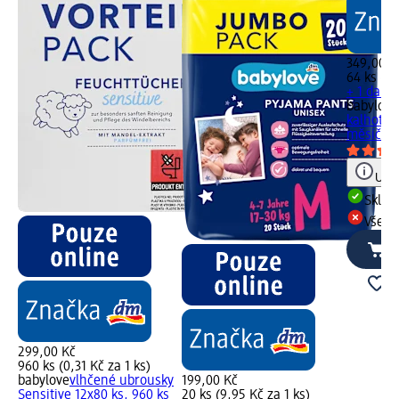
349,00 K
64 ks (5,
+ 1 další
babylove
kalhotky,
měsíční 
Upoz
Skla
Všech
299,00 Kč
960 ks (0,31 Kč za 1 ks)
babylove
vlhčené ubrousky
199,00 Kč
Sensitive 12x80 ks, 960 ks
20 ks (9,95 Kč za 1 ks)