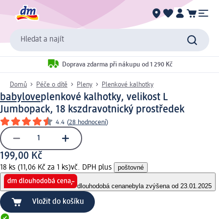
Hledat a najít
Doprava zdarma při nákupu od 1 290 Kč
Domů
Péče o dítě
Pleny
Plenkové kalhotky
babylove
plenkové kalhotky, velikost L
Jumbopack, 18 ks
zdravotnický prostředek
4.4
(
28 hodnocení
)
199,00 Kč
18 ks (11,06 Kč za 1 ks)
vč. DPH plus
poštovné
dlouhodobá cena
nebyla zvýšena od 23.01.2025
Vložit do košíku