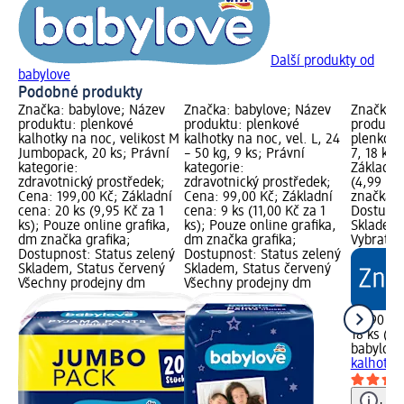
Další produkty od
babylove
Podobné produkty
Značka: babylove; Název
Značka: babylove; Název
Značka: 
produktu: plenkové
produktu: plenkové
produkt
kalhotky na noc, velikost M
kalhotky na noc, vel. L, 24
plenkové 
Jumbopack, 20 ks; Právní
– 50 kg, 9 ks; Právní
7, 18 ks;
kategorie:
kategorie:
Základní
zdravotnický prostředek;
zdravotnický prostředek;
(4,99 Kč 
Cena: 199,00 Kč; Základní
Cena: 99,00 Kč; Základní
značka g
cena: 20 ks (9,95 Kč za 1
cena: 9 ks (11,00 Kč za 1
Dostupno
ks); Pouze online grafika,
ks); Pouze online grafika,
Skladem,
dm značka grafika;
dm značka grafika;
Vybrat p
Dostupnost: Status zelený
Dostupnost: Status zelený
Skladem, Status červený
Skladem, Status červený
Všechny prodejny dm
Všechny prodejny dm
89,90 Kč
18 ks (4,
babylove
kalhotky,