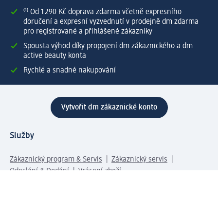
⁽¹⁾ Od 1 290 Kč doprava zdarma včetně expresního
doručení a expresní vyzvednutí v prodejně dm zdarma
pro registrované a přihlášené zákazníky
Spousta výhod díky propojení dm zákaznického a dm
active beauty konta
Rychlé a snadné nakupování
Vytvořit dm zákaznické konto
Služby
Zákaznický program & Servis
Zákaznický servis
Odeslání & Dodání
Vrácení zboží
Společnost