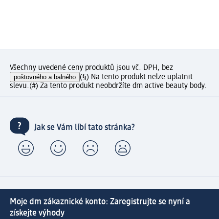
Všechny uvedené ceny produktů jsou vč. DPH, bez
poštovného a balného
(§) Na tento produkt nelze uplatnit
slevu.
(#) Za tento produkt neobdržíte dm active beauty body.
Jak se Vám líbí tato stránka?
Moje dm zákaznické konto: Zaregistrujte se nyní a
získejte výhody