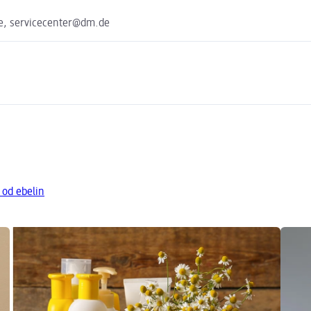
e, servicecenter@dm.de
 od ebelin