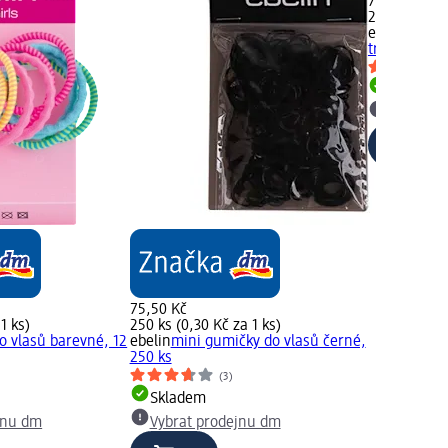
75,50 Kč
250 ks (0,30
ebelin
mini 
transparent
Skladem
Vybrat p
75,50 Kč
1 ks)
250 ks (0,30 Kč za 1 ks)
o vlasů barevné, 12
ebelin
mini gumičky do vlasů černé,
250 ks
(3)
Skladem
jnu dm
Vybrat prodejnu dm