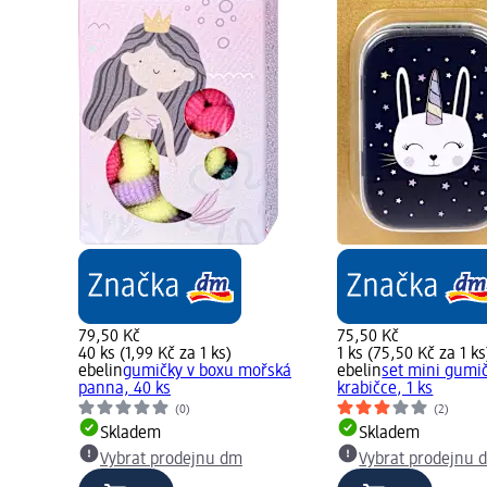
79,50 Kč
75,50 Kč
40 ks (1,99 Kč za 1 ks)
1 ks (75,50 Kč za 1 ks
ebelin
gumičky v boxu mořská
ebelin
set mini gumi
panna, 40 ks
krabičce, 1 ks
(0)
(2)
Skladem
Skladem
Vybrat prodejnu dm
Vybrat prodejnu 