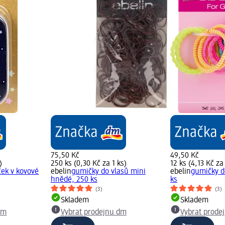
75,50 Kč
49,50 Kč
)
250 ks (0,30 Kč za 1 ks)
12 ks (4,13 Kč za 
ček v kovové
ebelin
gumičky do vlasů mini
ebelin
gumičky d
hnědé, 250 ks
ks
(3)
(3)
Skladem
Skladem
dm
Vybrat prodejnu dm
Vybrat prode