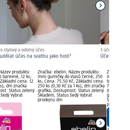
ro stylový a odolný účes
3 účesy, které 
i udělat účes na svatbu jako host?
Účesy na fest
 Název produktu:
Značka: ebelin; Název produktu:
Značka: ebe
ů barevné, 12 ks;
mini gumičky do vlasů černé, 250
mini gumičk
Základní cena: 12
ks; Cena: 75,50 Kč; Základní cena:
transparent
 ks); dm značka
250 ks (0,30 Kč za 1 ks); dm značka
75,50 Kč; Z
ost: Status zelený
grafika; Dostupnost: Status zelený
(0,30 Kč za 
 šedý Vybrat
Skladem, Status šedý Vybrat
grafika; Do
prodejnu dm
Skladem, St
prodejnu d