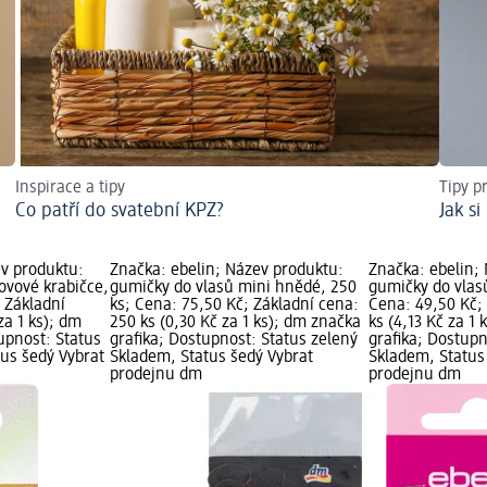
Inspirace a tipy
Tipy p
Co patří do svatební KPZ?
Jak s
ev produktu:
Značka: ebelin; Název produktu:
Značka: ebelin;
ovové krabičce,
gumičky do vlasů mini hnědé, 250
gumičky do vlas
; Základní
ks; Cena: 75,50 Kč; Základní cena:
Cena: 49,50 Kč; 
za 1 ks); dm
250 ks (0,30 Kč za 1 ks); dm značka
ks (4,13 Kč za 1
upnost: Status
grafika; Dostupnost: Status zelený
grafika; Dostupn
tus šedý Vybrat
Skladem, Status šedý Vybrat
Skladem, Status
prodejnu dm
prodejnu dm