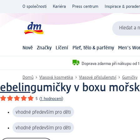
O společnosti
Kariéra
Press centrum
Inspirace & poraden
Hledat a n
Nově
Značky
Líčení
Pleť, tělo & parfémy
Men's Wor
Doprava zdarma při nákupu od 1
Domů
Vlasová kosmetika
Vlasové příslušenství
Gumičky
ebelin
gumičky v boxu mořský
5
(
1 hodnocení
)
vhodné především pro děti
vhodné především pro děti