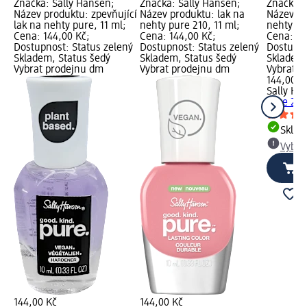
Značka: Sally Hansen;
Značka: Sally Hansen;
Značka: 
Název produktu: zpevňující
Název produktu: lak na
Název pr
lak na nehty pure, 11 ml;
nehty pure 210, 11 ml;
nehty pu
Cena: 144,00 Kč;
Cena: 144,00 Kč;
Cena: 14
Dostupnost: Status zelený
Dostupnost: Status zelený
Dostupno
Skladem, Status šedý
Skladem, Status šedý
Skladem,
Vybrat prodejnu dm
Vybrat prodejnu dm
Vybrat p
144,00 K
Sally Ha
pure 235
Skla
Vybra
144,00 Kč
144,00 Kč