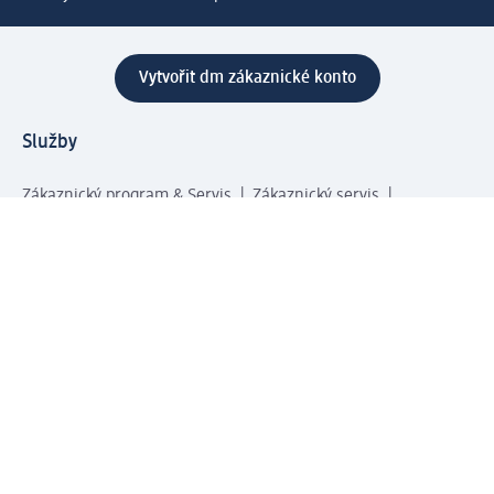
Vytvořit dm zákaznické konto
Služby
Zákaznický program & Servis
Zákaznický servis
Odeslání & Dodání
Vrácení zboží
Společnost
O společnosti
Společenská odpovědnost
Kariéra
Press centrum
Svět dm