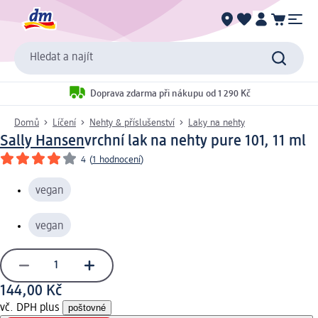
Hledat a najít
Doprava zdarma při nákupu od 1 290 Kč
Domů
Líčení
Nehty & příslušenství
Laky na nehty
Sally Hansen
vrchní lak na nehty pure 101, 11 ml
4
(
1 hodnocení
)
vegan
vegan
144,00 Kč
vč. DPH plus
poštovné