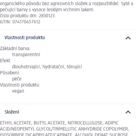
organického původu bez agresivních složek a rozpouštědel. Syté a
pečující barvy s vysoce lesklým vrchním lakem.
číslo produktu dm: 2830123
GTIN: 074170457612
Vlastnosti produktu
Základní barva:
transparentní
Efekt:
dlouhotrvající, hydratační, tónující
Působení:
péče
Vlastnosti produktu:
vegan
Složení
ETHYL ACETATE, BUTYL ACETATE, NITROCELLULOSE, ADIPIC
ACID/NEOPENTYL GLYCOL/TRIMELLITIC ANHYDRIDE COPOLYMER,
ISOSORBIDE DICAPRYLATE/CAPRATE, ALCOHOL DENAT.SUCROSE