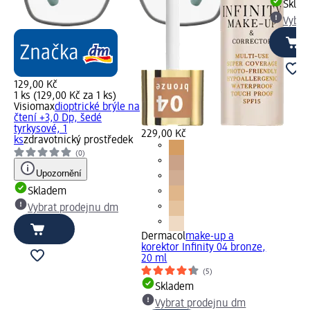
Skla
Vybra
129,00 Kč
1 ks (129,00 Kč za 1 ks)
Visiomax
dioptrické brýle na
čtení +3,0 Dp, šedé
tyrkysové, 1
229,00 Kč
ks
zdravotnický prostředek
(0)
Upozornění
Skladem
Vybrat prodejnu dm
Dermacol
make-up a
korektor Infinity 04 bronze,
20 ml
(5)
Skladem
Vybrat prodejnu dm