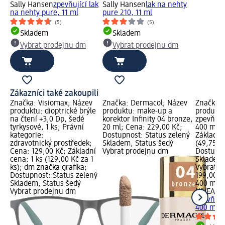
Sally Hansen
zpevňující lak
Sally Hansen
lak na nehty
na nehty pure, 11 ml
pure 210, 11 ml
(5)
(5)
Skladem
Skladem
Vybrat prodejnu dm
Vybrat prodejnu dm
Zákazníci také zakoupili
Značka: Visiomax; Název
Značka: Dermacol; Název
Značka: 
produktu: dioptrické brýle
produktu: make-up a
produktu
na čtení +3,0 Dp, šedé
korektor Infinity 04 bronze,
zpevňují
tyrkysové, 1 ks; Právní
20 ml; Cena: 229,00 Kč;
400 ml; 
kategorie:
Dostupnost: Status zelený
Základní
zdravotnický prostředek;
Skladem, Status šedý
(49,75 Kč
Cena: 129,00 Kč; Základní
Vybrat prodejnu dm
Dostupno
cena: 1 ks (129,00 Kč za 1
Skladem,
ks); dm značka grafika;
Vybrat p
Dostupnost: Status zelený
199,00 K
Skladem, Status šedý
400 ml (
Vybrat prodejnu dm
NIVEA
Q1
zpevňují
400 ml