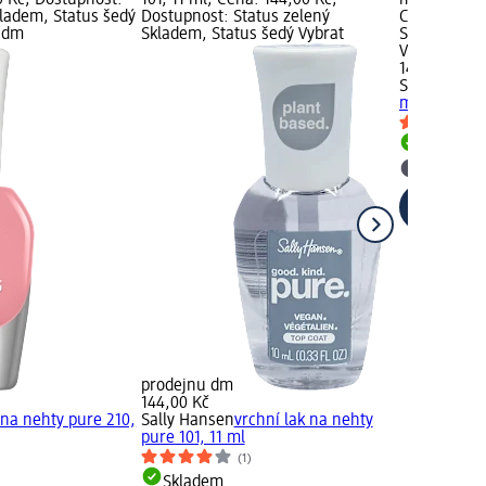
0 Kč; Dostupnost:
101, 11 ml; Cena: 144,00 Kč;
miracle GEL
kladem, Status šedý
Dostupnost: Status zelený
Cena: 144,0
u dm
Skladem, Status šedý Vybrat
Status zele
Vybrat pro
144,00 Kč
Sally Hanse
miracle GEL
Skladem
Vybrat p
prodejnu dm
144,00 Kč
 na nehty pure 210,
Sally Hansen
vrchní lak na nehty
pure 101, 11 ml
(1)
Skladem