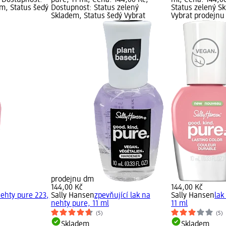
; Dostupnost:
pure, 11 ml; Cena: 144,00 Kč;
ml; Cena: 144,0
em, Status šedý
Dostupnost: Status zelený
Status zelený S
Skladem, Status šedý Vybrat
Vybrat prodejn
prodejnu dm
144,00 Kč
144,00 Kč
nehty pure 223,
Sally Hansen
zpevňující lak na
Sally Hansen
lak
nehty pure, 11 ml
11 ml
(5)
(5)
Skladem
Skladem