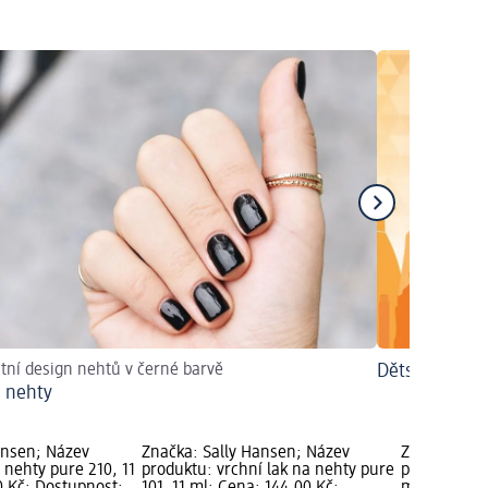
tní design nehtů v černé barvě
Dětské laky 
 nehty
ansen; Název
Značka: Sally Hansen; Název
Značka: Sal
 nehty pure 210, 11
produktu: vrchní lak na nehty pure
produktu: v