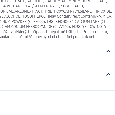
IBUTYL CITRATE, ALCOHOL, CALCIUM ALUMINUM BOROSILICATE,
SA VULGARIS LEAF/STEM EXTRACT, SORBIC ACID,
ON CALCAREUMEXTRACT, TRIETHOXYCAPRYLYLSILANE, TIN OXIDE,
ALCOHOL, TOCOPHEROL, [May Contain/Peut Contenir/+/-:MICA,
UMINUM POWDER (CI 77000), D&C REDNO. 34 CALCIUM LAKE (CI
FERRIC AMMONIUM FERROCYANIDE (CI 77510), FD&C YELLOW NO. 5
ůže v některých případech nepatrně lišit od složení produktu,
 v souladu s našimi Všeobecnými obchodními podmínkami.