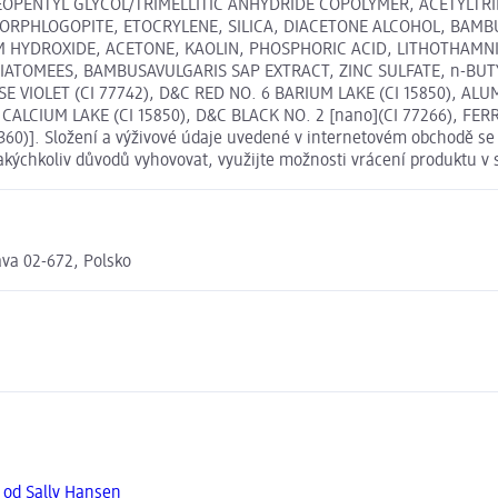
NEOPENTYL GLYCOL/TRIMELLITIC ANHYDRIDE COPOLYMER, ACETYLTR
RPHLOGOPITE, ETOCRYLENE, SILICA, DIACETONE ALCOHOL, BAMBU
 HYDROXIDE, ACETONE, KAOLIN, PHOSPHORIC ACID, LITHOTHAMNI
OMEES, BAMBUSAVULGARIS SAP EXTRACT, ZINC SULFATE, n-BUTYL 
E VIOLET (CI 77742), D&C RED NO. 6 BARIUM LAKE (CI 15850), AL
. 7 CALCIUM LAKE (CI 15850), D&C BLACK NO. 2 [nano](CI 77266), 
)]. Složení a výživové údaje uvedené v internetovém obchodě se m
jakýchkoliv důvodů vyhovovat, využijte možnosti vrácení produktu
ava 02-672, Polsko
 od Sally Hansen