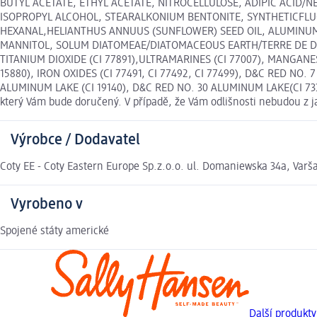
BUTYL ACETATE, ETHYL ACETATE, NITROCELLULOSE, ADIPIC ACID/
ISOPROPYL ALCOHOL, STEARALKONIUM BENTONITE, SYNTHETICFLUO
HEXANAL,HELIANTHUS ANNUUS (SUNFLOWER) SEED OIL, ALUMINUM
MANNITOL, SOLUM DIATOMEAE/DIATOMACEOUS EARTH/TERRE DE DIAT
TITANIUM DIOXIDE (CI 77891),ULTRAMARINES (CI 77007), MANGANES
15880), IRON OXIDES (CI 77491, CI 77492, CI 77499), D&C RED NO
ALUMINUM LAKE (CI 19140), D&C RED NO. 30 ALUMINUM LAKE(CI 73360
který Vám bude doručený. V případě, že Vám odlišnosti nebudou z 
Výrobce / Dodavatel
Coty EE - Coty Eastern Europe Sp.z.o.o. ul. Domaniewska 34a, Varš
Vyrobeno v
Spojené státy americké
Další produkty