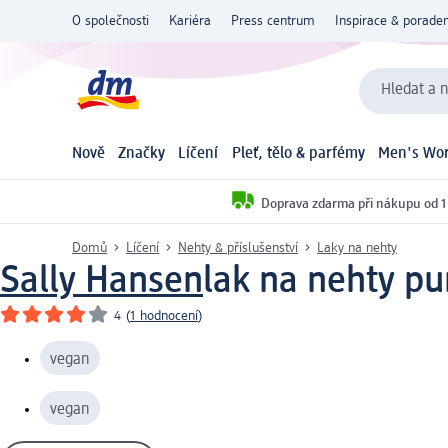
O společnosti
Kariéra
Press centrum
Inspirace & poraden
Hledat a n
Nově
Značky
Líčení
Pleť, tělo & parfémy
Men's Wor
Doprava zdarma při nákupu od 1
Domů
Líčení
Nehty & příslušenství
Laky na nehty
Sally Hansen
lak na nehty pu
4
(
1 hodnocení
)
vegan
vegan