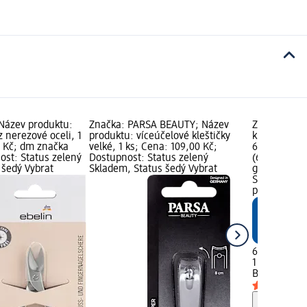
 Název produktu:
Značka: PARSA BEAUTY; Název
Značka: Bal
z nerezové oceli, 1
produktu: víceúčelové kleštičky
kleštičky na
0 Kč; dm značka
velké, 1 ks; Cena: 109,00 Kč;
69,50 Kč; Zá
ost: Status zelený
Dostupnost: Status zelený
(69,50 Kč z
 šedý Vybrat
Skladem, Status šedý Vybrat
grafika; Do
Skladem, St
prodejnu d
69,50 Kč
1 ks (69,50 
Balea
klešti
Upozorn