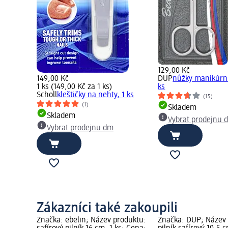
129,00 Kč
149,00 Kč
DUP
nůžky manikúrní
1 ks (149,00 Kč za 1 ks)
ks
Scholl
kleštičky na nehty, 1 ks
(15)
(1)
Skladem
Skladem
Vybrat prodejnu 
Vybrat prodejnu dm
Zákazníci také zakoupili
Značka: ebelin; Název produktu:
Značka: DUP; Název