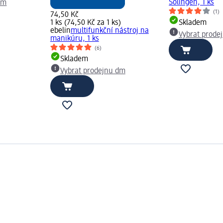
Solingen, 1 ks
dm
(1)
74,50 Kč
1 ks (74,50 Kč za 1 ks)
Skladem
ebelin
multifunkční nástroj na
Vybrat prode
manikúru, 1 ks
(6)
Skladem
Vybrat prodejnu dm