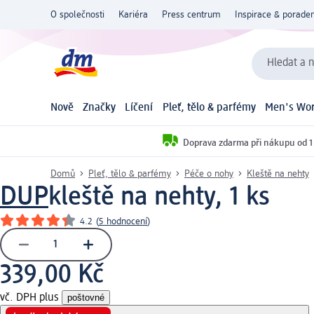
O společnosti
Kariéra
Press centrum
Inspirace & poraden
Hledat a n
Nově
Značky
Líčení
Pleť, tělo & parfémy
Men's Wor
Doprava zdarma při nákupu od 1
Domů
Pleť, tělo & parfémy
Péče o nohy
Kleště na nehty
DUP
kleště na nehty, 1 ks
4.2
(
5 hodnocení
)
339,00 Kč
vč. DPH plus
poštovné