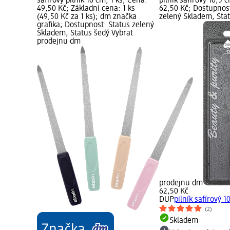
safírový pilník 16 cm, 1 ks; Cena:
pilník safírový 10,5 
49,50 Kč; Základní cena: 1 ks
62,50 Kč; Dostupnos
(49,50 Kč za 1 ks); dm značka
zelený Skladem, Sta
grafika; Dostupnost: Status zelený
Skladem, Status šedý Vybrat
prodejnu dm
prodejnu dm
62,50 Kč
DUP
pilník safírový 1
(2)
Skladem