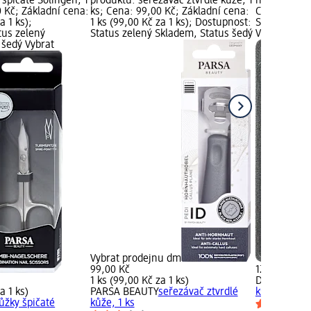
špičaté Solingen, 1
produktu: seřezávač ztvrdlé kůže, 1
nůžky manik
 Kč; Základní cena:
ks; Cena: 99,00 Kč; Základní cena:
Cena: 129,0
a 1 ks);
1 ks (99,00 Kč za 1 ks); Dostupnost:
Status zele
tus zelený
Status zelený Skladem, Status šedý
Vybrat pro
 šedý Vybrat
Vybrat prodejnu dm
99,00 Kč
129,00 Kč
1 ks (99,00 Kč za 1 ks)
DUP
nůžky m
a 1 ks)
PARSA BEAUTY
seřezávač ztvrdlé
ks
ůžky špičaté
kůže, 1 ks