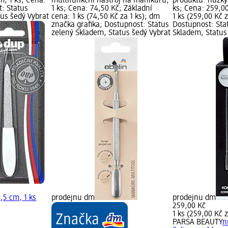
cm, 1 ks; Cena:
multifunkční nástroj na manikúru,
produktu: nůžky 
t: Status
1 ks; Cena: 74,50 Kč; Základní
ks; Cena: 259,00
tus šedý Vybrat
cena: 1 ks (74,50 Kč za 1 ks); dm
1 ks (259,00 Kč z
značka grafika; Dostupnost: Status
Dostupnost: Sta
zelený Skladem, Status šedý Vybrat
Skladem, Status
0,5 cm, 1 ks
prodejnu dm
prodejnu dm
259,00 Kč
1 ks (259,00 Kč z
PARSA BEAUTY
n