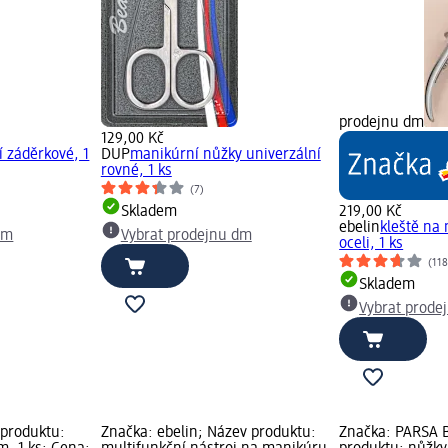
prodejnu dm
129,00 Kč
 záděrkové, 1
DUP
manikúrní nůžky univerzální
rovné, 1 ks
(7)
Skladem
219,00 Kč
ebelin
kleště na
dm
Vybrat prodejnu dm
oceli, 1 ks
(118
Skladem
Vybrat prode
 produktu:
Značka: ebelin; Název produktu:
Značka: PARSA 