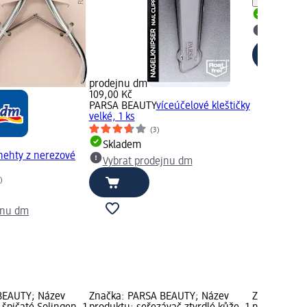
Skladem
Vybrat p
prodejnu dm
109,00 Kč
PARSA BEAUTY
víceúčelové kleštičky
velké, 1 ks
(3)
Skladem
 nehty z nerezové
Vybrat prodejnu dm
)
jnu dm
BEAUTY; Název
Značka: PARSA BEAUTY; Název
Značka: DUP