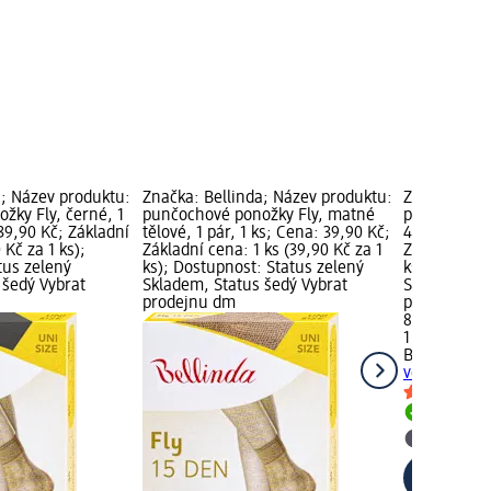
a; Název produktu:
Značka: Bellinda; Název produktu:
Značka: Bel
žky Fly, černé, 1
punčochové ponožky Fly, matné
punčochové 
 39,90 Kč; Základní
tělové, 1 pár, 1 ks; Cena: 39,90 Kč;
40, tělová, 
 Kč za 1 ks);
Základní cena: 1 ks (39,90 Kč za 1
Základní cen
tus zelený
ks); Dostupnost: Status zelený
ks); Dostup
 šedý Vybrat
Skladem, Status šedý Vybrat
Skladem, St
prodejnu dm
prodejnu d
89,90 Kč
1 ks (89,90 
Bellinda
pun
velikost 40, 
Skladem
Vybrat p