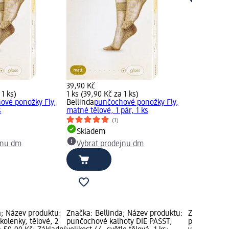
39,90 Kč
 1 ks)
1 ks (39,90 Kč za 1 ks)
ové ponožky Fly,
Bellinda
punčochové ponožky Fly,
s
matné tělové, 1 pár, 1 ks
(1)
Skladem
jnu dm
Vybrat prodejnu dm
a; Název produktu:
Značka: Bellinda; Název produktu:
Značka: Bel
olenky, tělové, 2
punčochové kalhoty DIE PASST,
punčochové 