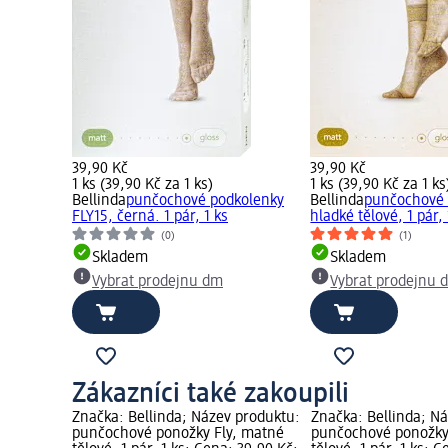
39,90 Kč
39,90 Kč
1 ks (39,90 Kč za 1 ks)
1 ks (39,90 Kč za 1 ks
Bellinda
punčochové podkolenky
Bellinda
punčochové 
FLY15, černá. 1 pár, 1 ks
hladké tělové, 1 pár, 
(0)
(1)
Skladem
Skladem
Vybrat prodejnu dm
Vybrat prodejnu 
Zákazníci také zakoupili
produktu:
Značka: Bellinda; Název produktu:
Značka: Bellinda; N
Fly, matné
punčochové ponožky Fly, matné
punčochové ponožky 