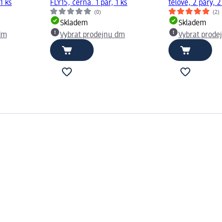
1 ks
FLY15, černá. 1 pár, 1 ks
tělové, 2 páry, 2
(0)
(2)
Skladem
Skladem
dm
Vybrat prodejnu dm
Vybrat prode