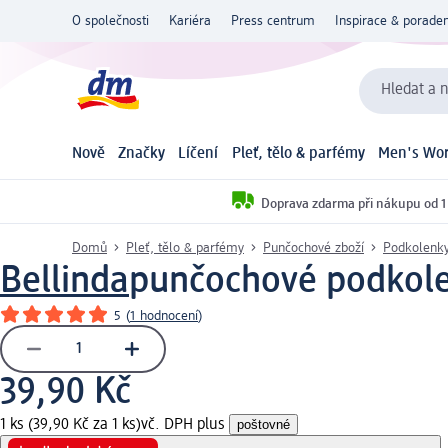
O společnosti
Kariéra
Press centrum
Inspirace & poraden
Hledat a n
Nově
Značky
Líčení
Pleť, tělo & parfémy
Men's Wor
Doprava zdarma při nákupu od 1
Domů
Pleť, tělo & parfémy
Punčochové zboží
Podkolenky
Bellinda
punčochové podkolenk
5
(
1 hodnocení
)
39,90 Kč
1 ks (39,90 Kč za 1 ks)
vč. DPH plus
poštovné