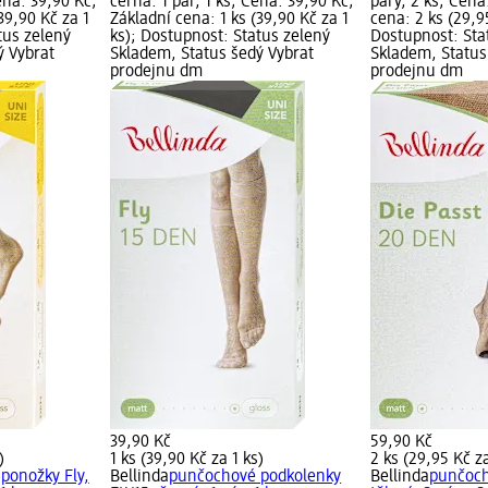
Cena: 39,90 Kč;
černá. 1 pár, 1 ks; Cena: 39,90 Kč;
páry, 2 ks; Cena
39,90 Kč za 1
Základní cena: 1 ks (39,90 Kč za 1
cena: 2 ks (29,95
tus zelený
ks); Dostupnost: Status zelený
Dostupnost: Sta
ý Vybrat
Skladem, Status šedý Vybrat
Skladem, Status
prodejnu dm
prodejnu dm
39,90 Kč
59,90 Kč
)
1 ks (39,90 Kč za 1 ks)
2 ks (29,95 Kč za
ponožky Fly,
Bellinda
punčochové podkolenky
Bellinda
punčoch