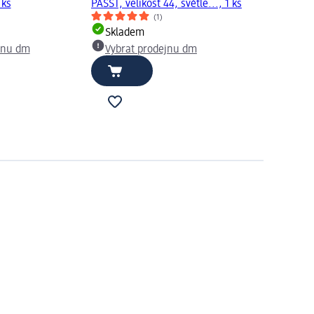
 ks
PASST, velikost 44, světle..., 1 ks
(1)
Skladem
jnu dm
Vybrat prodejnu dm