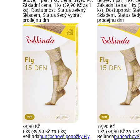
 39,90 Kč;
tělové, 1 pár, 1 ks; Cena: 39,90 Kč;
tělové, 1 pár, 1 ks; 
0 Kč za 1
Základní cena: 1 ks (39,90 Kč za 1
Základní cena: 1 ks (
zelený
ks); Dostupnost: Status zelený
ks); Dostupnost: Sta
brat
Skladem, Status šedý Vybrat
Skladem, Status šed
prodejnu dm
prodejnu dm
39,90 Kč
39,90 Kč
1 ks (39,90 Kč za 1 ks)
1 ks (39,90 Kč za 1 ks
kolenky
Bellinda
punčochové ponožky Fly,
Bellinda
punčochové 