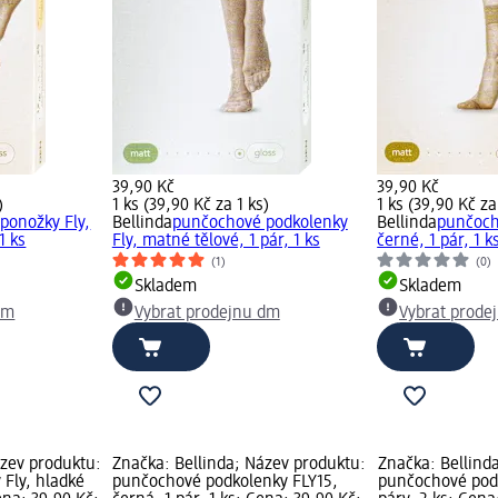
39,90 Kč
39,90 Kč
)
1 ks (39,90 Kč za 1 ks)
1 ks (39,90 Kč za
ponožky Fly,
Bellinda
punčochové podkolenky
Bellinda
punčoch
1 ks
Fly, matné tělové, 1 pár, 1 ks
černé, 1 pár, 1 k
(1)
(0)
Skladem
Skladem
dm
Vybrat prodejnu dm
Vybrat prode
ázev produktu:
Značka: Bellinda; Název produktu:
Značka: Bellind
Fly, hladké
punčochové podkolenky FLY15,
punčochové podk