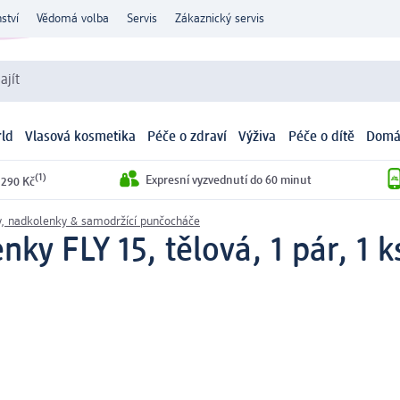
ství
Vědomá volba
Servis
Zákaznický servis
ajít
ld
Vlasová kosmetika
Péče o zdraví
Výživa
Péče o dítě
Domá
(1)
Expresní vyzvednutí do 60 minut
 290 Kč
, nadkolenky & samodržící punčocháče
y FLY 15, tělová, 1 pár, 1 k