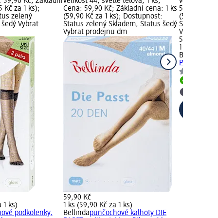
: 59,90 Kč; Základní
velikost 44, světle tělová, 1 ks;
velikost 44,
 Kč za 1 ks);
Cena: 59,90 Kč; Základní cena: 1 ks
59,90 Kč; Zá
tus zelený
(59,90 Kč za 1 ks); Dostupnost:
(59,90 Kč za
 šedý Vybrat
Status zelený Skladem, Status šedý
Status zele
Vybrat prodejnu dm
Vybrat pro
59,90 Kč
1 ks (59,90 
Bellinda
pun
PASST, velik
Skladem
Vybrat p
59,90 Kč
 1 ks)
1 ks (59,90 Kč za 1 ks)
ové podkolenky,
Bellinda
punčochové kalhoty DIE