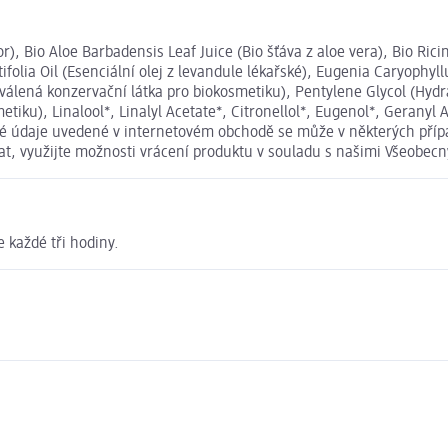
), Bio Aloe Barbadensis Leaf Juice (Bio šťáva z aloe vera), Bio Ri
ifolia Oil (Esenciální olej z levandule lékařské), Eugenia Caryophyll
hválená konzervační látka pro biokosmetiku), Pentylene Glycol (Hydr
tiku), Linalool*, Linalyl Acetate*, Citronellol*, Eugenol*, Geranyl
vové údaje uvedené v internetovém obchodě se může v některých příp
vat, využijte možnosti vrácení produktu v souladu s našimi Všeob
 každé tři hodiny.