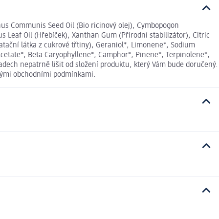
cinus Communis Seed Oil (Bio ricinový olej), Cymbopogon
us Leaf Oil (Hřebíček), Xanthan Gum (Přírodní stabilizátor), Citric
atační látka z cukrové třtiny), Geraniol*, Limonene*, Sodium
 Acetate*, Beta Caryophyllene*, Camphor*, Pinene*, Terpinolene*,
adech nepatrně lišit od složení produktu, který Vám bude doručený.
ecnými obchodními podmínkami.