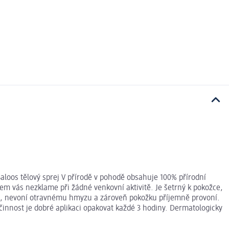
 Saloos tělový sprej V přírodě v pohodě obsahuje 100% přírodní
em vás nezklame při žádné venkovní aktivitě. Je šetrný k pokožce,
árům, nevoní otravnému hmyzu a zároveň pokožku příjemně provoní.
účinnost je dobré aplikaci opakovat každé 3 hodiny. Dermatologicky