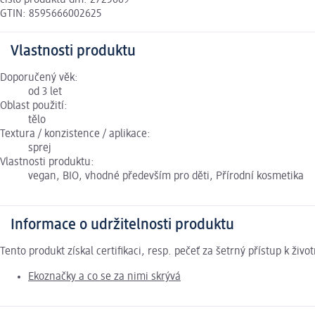
číslo produktu dm: 2725669
GTIN: 8595666002625
Vlastnosti produktu
Doporučený věk:
od 3 let
Oblast použití:
tělo
Textura / konzistence / aplikace:
sprej
Vlastnosti produktu:
vegan, BIO, vhodné především pro děti, Přírodní kosmetika
Informace o udržitelnosti produktu
Tento produkt získal certifikaci, resp. pečeť za šetrný přístup k ž
Ekoznačky a co se za nimi skrývá