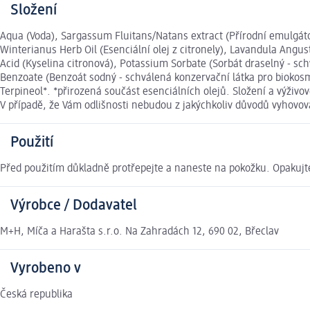
Složení
Aqua (Voda), Sargassum Fluitans/Natans extract (Přírodní emulgátor
Winterianus Herb Oil (Esenciální olej z citronely), Lavandula Angust
Acid (Kyselina citronová), Potassium Sorbate (Sorbát draselný - sc
Benzoate (Benzoát sodný - schválená konzervační látka pro biokosme
Terpineol*. *přirozená součást esenciálních olejů. Složení a výži
V případě, že Vám odlišnosti nebudou z jakýchkoliv důvodů vyhovo
Použití
Před použitím důkladně protřepejte a naneste na pokožku. Opakujte
Výrobce / Dodavatel
M+H, Míča a Harašta s.r.o. Na Zahradách 12, 690 02, Břeclav
Vyrobeno v
Česká republika