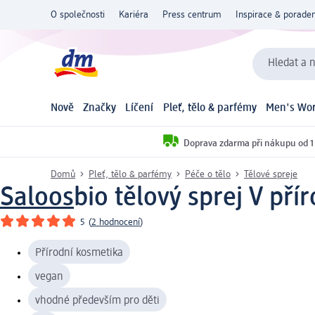
O společnosti
Kariéra
Press centrum
Inspirace & poraden
Hledat a n
Nově
Značky
Líčení
Pleť, tělo & parfémy
Men's Wor
Doprava zdarma při nákupu od 1
Domů
Pleť, tělo & parfémy
Péče o tělo
Tělové spreje
Saloos
bio tělový sprej V př
5
(
2 hodnocení
)
Přírodní kosmetika
vegan
vhodné především pro děti