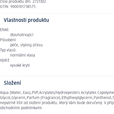
číslo produktu dm: 2721302
GTIN: 9000101738575
Vlastnosti produktu
Efekt:
dlouhotrvající
Působení:
péče, styling účesu
Typ vlasů:
normální vlasy
Výdrž:
vysoké krytí
Složení
Aqua (Water, Eau),PVP,Acrylates/Hydroxyesters Acrylates Copolym
Glycol,Glycerin,Parfum (Fragrance),Ethylhexylglycerin,Panthenol
nepatrně lišit od složení produktu, který Vám bude doručený. V př
obchodními podmínkami.