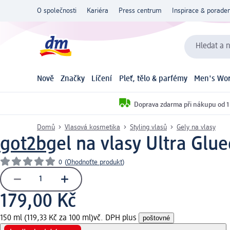
O společnosti
Kariéra
Press centrum
Inspirace & poraden
Hledat a n
Nově
Značky
Líčení
Pleť, tělo & parfémy
Men's Wor
Doprava zdarma při nákupu od 1
Domů
Vlasová kosmetika
Styling vlasů
Gely na vlasy
got2b
gel na vlasy Ultra Glue
0
(
Ohodnoťte produkt
)
179,00 Kč
150 ml (119,33 Kč za 100 ml)
vč. DPH plus
poštovné