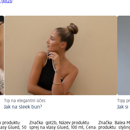
d got2b
Tip na elegantní účes
Tipy p
Jak na sleek bun?
Jak s
v produktu:
Značka: got2b; Název produktu:
Značka: Balea 
lasy Glued, 50
sprej na vlasy Glued, 100 ml; Cena:
produktu: stylin