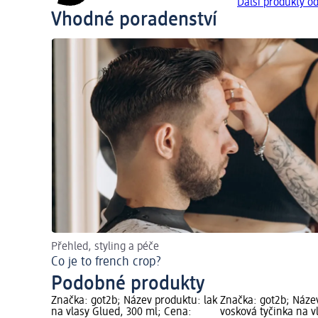
Další produkty o
Vhodné poradenství
Přehled, styling a péče
Co je to french crop?
Podobné produkty
Značka: got2b; Název produktu: lak
Značka: got2b; Náze
na vlasy Glued, 300 ml; Cena:
vosková tyčinka na v