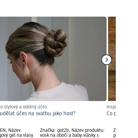
ro stylový a odolný účes
Inspirace a tipy
i udělat účes na svatbu jako host?
Co patří do s
MEN; Název
Značka: got2b; Název produktu:
Značka: got
gový gel na vlasy
vosk na obočí a baby vlásky s
pěna na ods