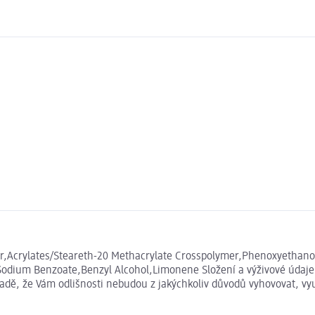
er,Acrylates/Steareth-20 Methacrylate Crosspolymer,Phenoxyethano
,Sodium Benzoate,Benzyl Alcohol,Limonene Složení a výživové údaj
ípadě, že Vám odlišnosti nebudou z jakýchkoliv důvodů vyhovovat, v