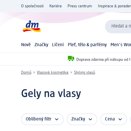
O společnosti
Kariéra
Press centrum
Inspirace & poraden
Hledat a n
Nově
Značky
Líčení
Pleť, tělo & parfémy
Men's Wor
Doprava zdarma při nákupu od 1
Domů
Vlasová kosmetika
Styling vlasů
Gely na vlasy
Oblíbený filtr
Značky
Cena