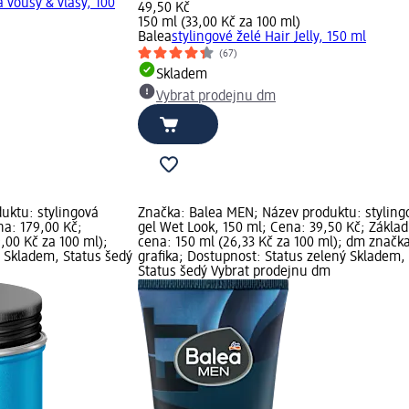
 vousy & vlasy, 100
49,50 Kč
150 ml (33,00 Kč za 100 ml)
Balea
stylingové želé Hair Jelly, 150 ml
(67)
Skladem
Vybrat prodejnu dm
uktu: stylingová
Značka: Balea MEN; Název produktu: styling
a: 179,00 Kč;
gel Wet Look, 150 ml; Cena: 39,50 Kč; Základ
,00 Kč za 100 ml);
cena: 150 ml (26,33 Kč za 100 ml); dm značk
 Skladem, Status šedý
grafika; Dostupnost: Status zelený Skladem,
Status šedý Vybrat prodejnu dm