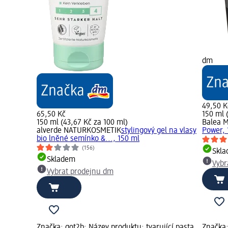
dm
49,50 K
65,50 Kč
150 ml 
150 ml (43,67 Kč za 100 ml)
Balea 
alverde NATURKOSMETIK
stylingový gel na vlasy
Power, 
bio lněné semínko &..., 150 ml
(156)
Skl
Skladem
Vybr
Vybrat prodejnu dm
Značka: got2b; Název produktu: tvarující pasta
Značka: