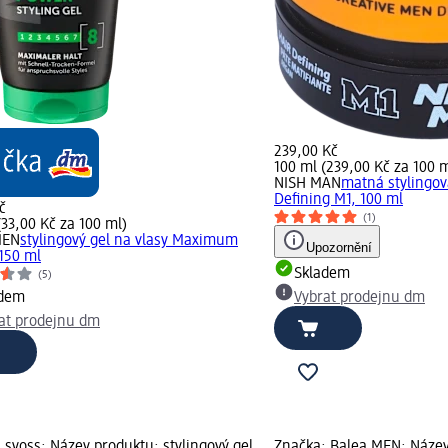
239,00 Kč
100 ml (239,00 Kč za 100 m
NISH MAN
matná stylingov
Defining M1, 100 ml
č
(1)
(33,00 Kč za 100 ml)
MEN
stylingový gel na vlasy Maximum
Upozornění
150 ml
Skladem
(5)
adem
Vybrat prodejnu dm
at prodejnu dm
 syoss; Název produktu: stylingový gel
Značka: Balea MEN; Náze