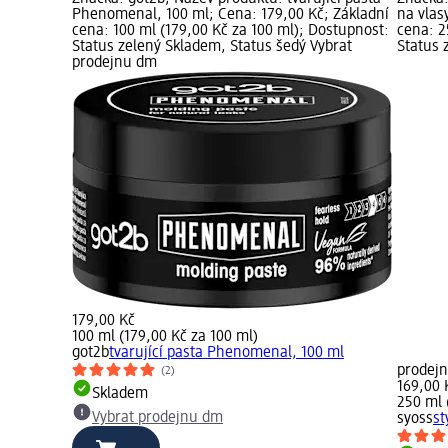
Phenomenal, 100 ml; Cena: 179,00 Kč; Základní
na vlas
cena: 100 ml (179,00 Kč za 100 ml); Dostupnost:
cena: 2
Status zelený Skladem, Status šedý Vybrat
Status 
prodejnu dm
179,00 Kč
100 ml (179,00 Kč za 100 ml)
got2b
tvarující pasta Phenomenal, 100 ml
prodej
(2)
169,00 
Skladem
250 ml 
Vybrat prodejnu dm
syoss
st