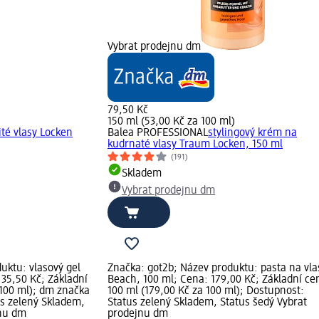
Vybrat prodejnu dm
79,50 Kč
150 ml (53,00 Kč za 100 ml)
ité vlasy Locken
Balea PROFESSIONAL
stylingový krém na
kudrnaté vlasy Traum Locken, 150 ml
(191)
Skladem
Vybrat prodejnu dm
uktu: vlasový gel
Značka: got2b; Název produktu: pasta na vla
 35,50 Kč; Základní
Beach, 100 ml; Cena: 179,00 Kč; Základní ce
 100 ml); dm značka
100 ml (179,00 Kč za 100 ml); Dostupnost:
us zelený Skladem,
Status zelený Skladem, Status šedý Vybrat
jnu dm
prodejnu dm