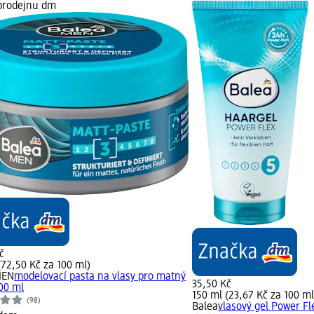
prodejnu dm
č
(72,50 Kč za 100 ml)
MEN
modelovací pasta na vlasy pro matný
35,50 Kč
100 ml
150 ml (23,67 Kč za 100 ml
(98)
Balea
vlasový gel Power Fl