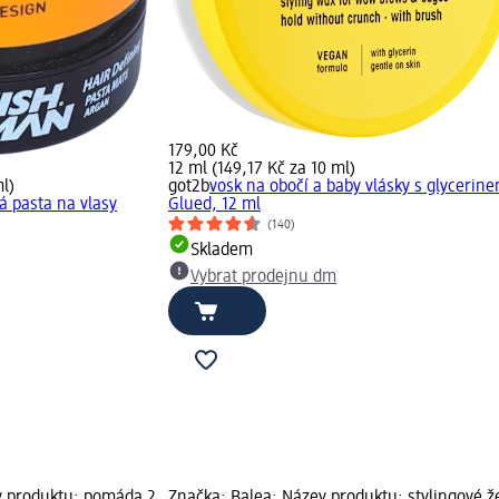
179,00 Kč
12 ml (149,17 Kč za 10 ml)
l)
got2b
vosk na obočí a baby vlásky s glycerin
á pasta na vlasy
Glued, 12 ml
(140)
Skladem
Vybrat prodejnu dm
v produktu: pomáda 2
Značka: Balea; Název produktu: stylingové ž