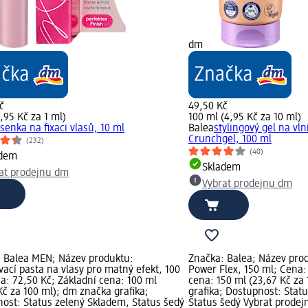
dm
č
49,50 Kč
7,95 Kč za 1 ml)
100 ml (4,95 Kč za 10 ml)
senka na fixaci vlasů, 10 ml
Balea
stylingový gel na vln
Crunchgel, 100 ml
(232)
(40)
adem
Skladem
at prodejnu dm
Vybrat prodejnu dm
 Balea MEN; Název produktu:
Značka: Balea; Název prod
ací pasta na vlasy pro matný efekt, 100
Power Flex, 150 ml; Cena:
a: 72,50 Kč; Základní cena: 100 ml
cena: 150 ml (23,67 Kč za
Kč za 100 ml); dm značka grafika;
grafika; Dostupnost: Stat
ost: Status zelený Skladem, Status šedý
Status šedý Vybrat prode