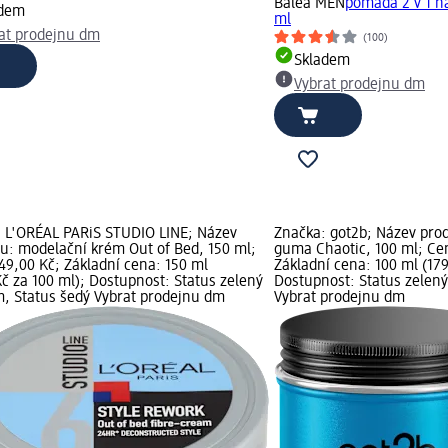
Balea MEN
pomáda 2 v 1 na
adem
ml
at prodejnu dm
(100)
Skladem
Vybrat prodejnu dm
 L'ORÉAL PARiS STUDIO LINE; Název
Značka: got2b; Název prod
u: modelační krém Out of Bed, 150 ml;
guma Chaotic, 100 ml; Cen
49,00 Kč; Základní cena: 150 ml
Základní cena: 100 ml (179
Kč za 100 ml); Dostupnost: Status zelený
Dostupnost: Status zelený
, Status šedý Vybrat prodejnu dm
Vybrat prodejnu dm