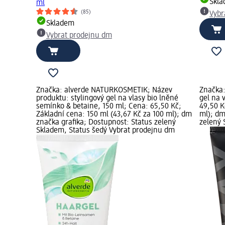
Skl
ml
(85)
Vybr
Skladem
Vybrat prodejnu dm
Značka: alverde NATURKOSMETIK; Název
Značka:
produktu: stylingový gel na vlasy bio lněné
gel na 
semínko & betaine, 150 ml; Cena: 65,50 Kč;
49,50 K
Základní cena: 150 ml (43,67 Kč za 100 ml); dm
ml); dm
značka grafika; Dostupnost: Status zelený
zelený 
Skladem, Status šedý Vybrat prodejnu dm