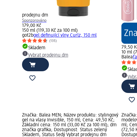
prodejnu dm
Sponzorováno
179,00 Kč
150 ml (119,33 Kč za 100 ml)
got2b
gel definující vlny Curlz, 150 ml
(135)
79,50 K
Skladem
10 ml (
Vybrat prodejnu dm
Balea
řa
Skl
Vybr
Značka: Balea MEN; Název produktu: stylingový
Značka:
gel na vlasy Invisible, 150 ml; Cena: 49,50 Kč;
modelov
Základní cena: 150 ml (33,00 Kč za 100 ml); dm
ml; Cen
značka grafika; Dostupnost: Status zelený
(72,50 
Skladem, Status šedý Vybrat prodejnu dm
Dostupn