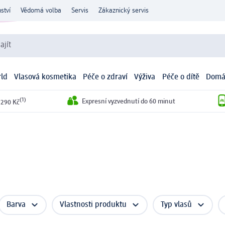
ství
Vědomá volba
Servis
Zákaznický servis
ajít
ld
Vlasová kosmetika
Péče o zdraví
Výživa
Péče o dítě
Domá
(1)
Expresní vyzvednutí do 60 minut
 290 Kč
Barva
Vlastnosti produktu
Typ vlasů