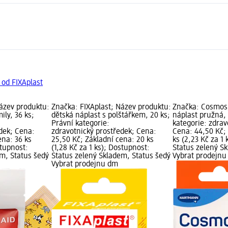
 od FIXAplast
Název produktu:
Značka: FIXAplast; Název produktu:
Značka: Cosmos
ily, 36 ks;
dětská náplast s polštářkem, 20 ks;
náplast pružná, 
Právní kategorie:
kategorie: zdrav
dek; Cena:
zdravotnický prostředek; Cena:
Cena: 44,50 Kč;
ena: 36 ks
25,50 Kč; Základní cena: 20 ks
ks (2,23 Kč za 1
stupnost:
(1,28 Kč za 1 ks); Dostupnost:
Status zelený S
em, Status šedý
Status zelený Skladem, Status šedý
Vybrat prodejn
Vybrat prodejnu dm