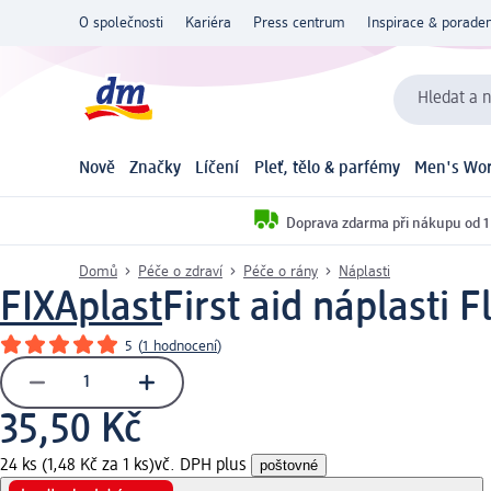
O společnosti
Kariéra
Press centrum
Inspirace & poraden
Hledat a n
Nově
Značky
Líčení
Pleť, tělo & parfémy
Men's Wor
Doprava zdarma při nákupu od 1
Domů
Péče o zdraví
Péče o rány
Náplasti
FIXAplast
First aid náplasti F
5
(
1 hodnocení
)
35,50 Kč
24 ks (1,48 Kč za 1 ks)
vč. DPH plus
poštovné