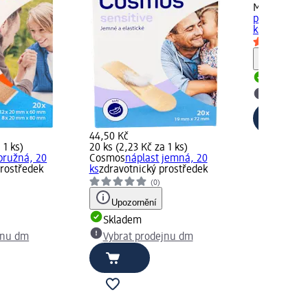
Mivolis
nápla
pokožku, 20
ks
zdravotni
Upozorn
Skladem
Vybrat p
44,50 Kč
 1 ks)
20 ks (2,23 Kč za 1 ks)
pružná, 20
Cosmos
náplast jemná, 20
prostředek
ks
zdravotnický prostředek
(0)
Upozornění
Skladem
jnu dm
Vybrat prodejnu dm