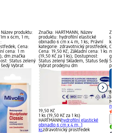
; Název produktu:
Značka: HARTMANN; Název
Značka: Miv
 1m x 6cm, 1 m;
produktu: hydrofilní elastické
sprej na rán
:
obinadlo 6 cm x 4 m, 1 ks; Právní
kategorie: 
ostředek; Cena:
kategorie: zdravotnický prostředek;
Cena: 89,50
dní cena: 1 m
Cena: 19,50 Kč; Základní cena: 1 ks
ml (17,90 K
m); dm značka
(19,50 Kč za 1 ks); Dostupnost:
grafika; Do
ost: Status zelený
Status zelený Skladem, Status šedý
Skladem, St
 šedý Vybrat
Vybrat prodejnu dm
prodejnu d
89,50 Kč
50 ml (17,90
Mivolis
sprej
ml
zdravotni
19,50 Kč
1 ks (19,50 Kč za 1 ks)
HARTMANN
hydrofilní elastické
Upozorn
obinadlo 6 cm x 4 m, 1
Skladem
ks
zdravotnický prostředek