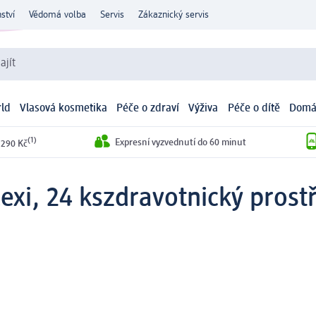
ství
Vědomá volba
Servis
Zákaznický servis
ajít
ld
Vlasová kosmetika
Péče o zdraví
Výživa
Péče o dítě
Domá
(1)
Expresní vyzvednutí do 60 minut
 290 Kč
lexi, 24 ks
zdravotnický prost