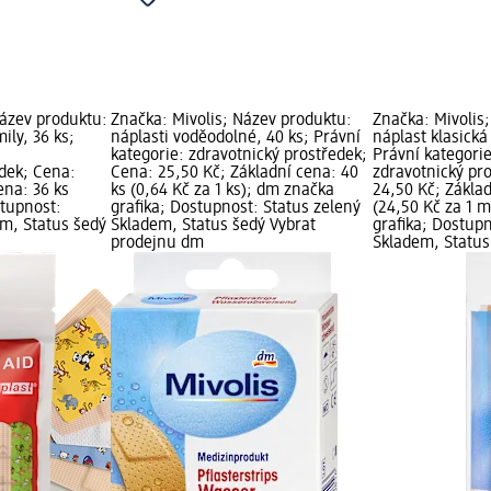
Název produktu:
Značka: Mivolis; Název produktu:
Značka: Mivolis
ily, 36 ks;
náplasti voděodolné, 40 ks; Právní
náplast klasická
kategorie: zdravotnický prostředek;
Právní kategorie
edek; Cena:
Cena: 25,50 Kč; Základní cena: 40
zdravotnický pr
ena: 36 ks
ks (0,64 Kč za 1 ks); dm značka
24,50 Kč; Zákla
stupnost:
grafika; Dostupnost: Status zelený
(24,50 Kč za 1 
em, Status šedý
Skladem, Status šedý Vybrat
grafika; Dostupn
prodejnu dm
Skladem, Status