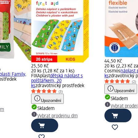
44,50 Kč
25,50 Kč
20 ks (2,23 Kč za
)
20 ks (1,28 Kč za 1 ks)
Cosmos
náplast 
plasti Family,
FIXAplast
dětská náplast s
ks
zdravotnický 
ostředek
polštářkem, 20
(2)
ks
zdravotnický prostředek
Upozornění
(3)
Skladem
Upozornění
Vybrat prode
Skladem
dm
Vybrat prodejnu dm