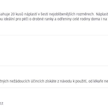
bsahuje 20 kusů náplastí v šesti nejoblíbenějších rozměrech. Náplast
ou ideální pro péči o drobné ranky a odřeniny celé rodiny doma i na
ných nežádoucích účincích získáte z návodu k použití, od lékaře ne
cz