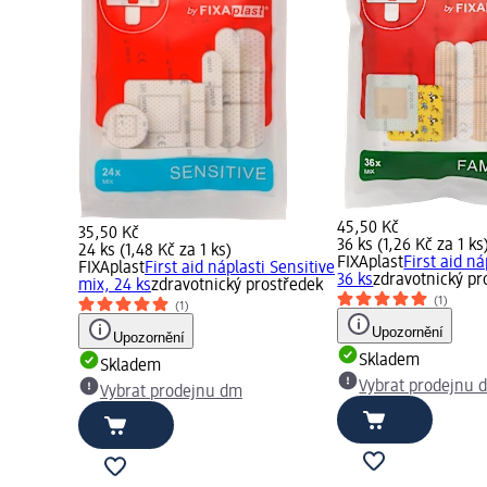
45,50 Kč
35,50 Kč
36 ks (1,26 Kč za 1 ks
24 ks (1,48 Kč za 1 ks)
FIXAplast
First aid ná
FIXAplast
First aid náplasti Sensitive
36 ks
zdravotnický pr
mix, 24 ks
zdravotnický prostředek
(1)
(1)
Upozornění
Upozornění
Skladem
Skladem
Vybrat prodejnu 
Vybrat prodejnu dm