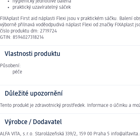
hygienicky jednotlivě balená
praktický uzavíratelný sáček
FIXAplast First aid náplasti Flexi jsou v praktickém sáčku. Balení o
výborně přilnavá voděodpudivá náplast Flexi od značky FIXAplast js
číslo produktu dm: 2719724
GTIN: 8594027318214
Vlastnosti produktu
Působení:
péče
Důležité upozornění
Tento produkt je zdravotnický prostředek. Informace o účinku a mož
Výrobce / Dodavatel
ALFA VITA, s.r.o. Starolázeňská 339/2, 159 00 Praha 5 info@alfavita.