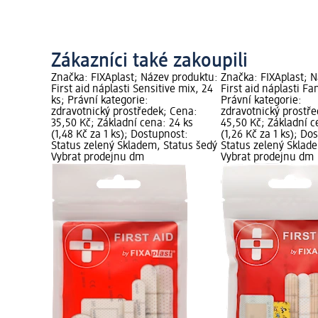
Zákazníci také zakoupili
 produktu:
Značka: FIXAplast; Název produktu:
Značka: FIXAplast; 
angem, 60
First aid náplasti Sensitive mix, 24
First aid náplasti Fam
dní cena:
ks; Právní kategorie:
Právní kategorie:
 Nově
zdravotnický prostředek; Cena:
zdravotnický prostř
tus zelený
35,50 Kč; Základní cena: 24 ks
45,50 Kč; Základní c
brat
(1,48 Kč za 1 ks); Dostupnost:
(1,26 Kč za 1 ks); Do
Status zelený Skladem, Status šedý
Status zelený Sklad
Vybrat prodejnu dm
Vybrat prodejnu dm