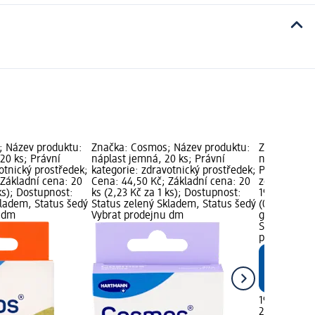
; Název produktu:
Značka: Cosmos; Název produktu:
Značka: Miv
20 ks; Právní
náplast jemná, 20 ks; Právní
náplasti pro
otnický prostředek;
kategorie: zdravotnický prostředek;
Právní kate
 Základní cena: 20
Cena: 44,50 Kč; Základní cena: 20
zdravotnick
 ks); Dostupnost:
ks (2,23 Kč za 1 ks); Dostupnost:
19,50 Kč; Zá
kladem, Status šedý
Status zelený Skladem, Status šedý
(0,98 Kč za 
u dm
Vybrat prodejnu dm
grafika; Do
Skladem, St
prodejnu d
19,50 Kč
20 ks (0,98 