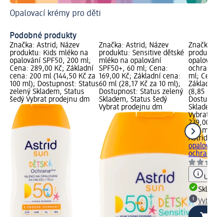
Opalovací krémy pro děti
Ja
Pr
Podobné produkty
Značka: Astrid; Název
Značka: Astrid; Název
Značka: 
produktu: Kids mléko na
produktu: Sensitive dětské
produktu
opalování SPF50, 200 ml;
mléko na opalování
opalován
Cena: 289,00 Kč; Základní
SPF50+, 60 ml; Cena:
ochrana 
cena: 200 ml (144,50 Kč za
169,00 Kč; Základní cena:
ml; Cena
100 ml); Dostupnost: Status
60 ml (28,17 Kč za 10 ml);
Základní
zelený Skladem, Status
Dostupnost: Status zelený
(8,85 Kč 
šedý Vybrat prodejnu dm
Skladem, Status šedý
Dostupno
Vybrat prodejnu dm
Skladem,
Vybrat p
239,00 K
270 ml (
Astrid
su
opalován
ochrana.
Upoz
Skla
Vybra