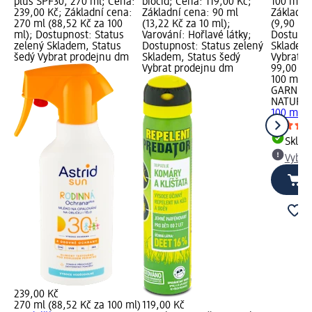
plus SPF30, 270 ml; Cena:
biocid; Cena: 119,00 Kč;
100 ml; 
239,00 Kč; Základní cena:
Základní cena: 90 ml
Základní
270 ml (88,52 Kč za 100
(13,22 Kč za 10 ml);
(9,90 Kč 
ml); Dostupnost: Status
Varování: Hořlavé látky;
Dostupno
zelený Skladem, Status
Dostupnost: Status zelený
Skladem,
šedý Vybrat prodejnu dm
Skladem, Status šedý
Vybrat p
Vybrat prodejnu dm
99,00 Kč
100 ml (9
GARNIER
NATURA
100 ml
Skla
Vybra
239,00 Kč
270 ml (88,52 Kč za 100 ml)
119,00 Kč