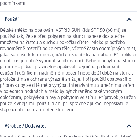
podmínkami.
Použití
Dětské mléko na opalování ASTRID SUN Kids SPF 50 (60 ml) se
používá tak, že se před pobytem na slunci nanese dostatečné
množství na čistou a suchou pokožku dítěte. Mléko je potřeba
rovnoměrně rozetřít po celém těle, včetně často opomíjených míst,
jako jsou uši, krk, ramena, nárty a zadní strana nohou. Při aplikaci
na obličej je nutné vyhnout se oblasti očí. Během pobytu na slunci
je nutné aplikaci pravidelně opakovat, zejména po koupání,
osušení ručníkem, nadměrném pocení nebo delší době na slunci,
protože tím se ochrana výrazně snižuje. I při použití opalovacího
přípravku by se dítě mělo vyhýbat intenzivnímu slunečnímu záření
v poledních hodinách a mělo by být chráněno také vhodným
oblečením, pokrývkou hlavy a pobytem ve stínu. Přípravek je určen
pouze k vnějšímu použití a ani při správné aplikaci neposkytuje
stoprocentní ochranu před sluncem.
Výrobce / Dodavatel