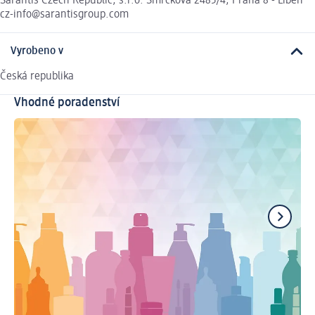
Sarantis Czech Republic, s.r.o. Smrčkova 2485/4, Praha 8 - Libeň
cz-info@sarantisgroup.com
Vyrobeno v
Česká republika
Vhodné poradenství