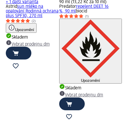
+ 1 další varianta
90 ml (13,22 Kč za 10 ml)
Astrid
sun mléko na
Predator
repelent DEET 16
opalování Rodinná ochrana
%, 90 ml
biocid
plus SPF30, 270 ml
(1)
(2)
Upozornění
Skladem
Vybrat prodejnu dm
Upozornění
Skladem
Vybrat prodejnu dm