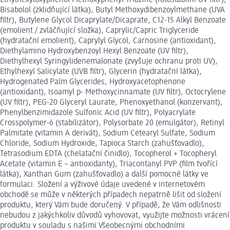
Bisabolol (zklidňující látka), Butyl Methoxydibenzoylmethane (UVA
filtr), Butylene Glycol Dicaprylate/Dicaprate, C12-15 Alkyl Benzoate
(emolient / zvláčňující složka), Caprylic/Capric Triglyceride
(hydratační emolient), Caprylyl Glycol, Carnosine (antioxidant),
Diethylamino Hydroxybenzoyl Hexyl Benzoate (UV filtr),
Diethylhexyl Syringylidenemalonate (zvyšuje ochranu proti UV),
Ethylhexyl Salicylate (UVB filtr), Glycerin (hydratační látka),
Hydrogenated Palm Glycerides, Hydroxyacetophenone
(antioxidant), Isoamyl p- Methoxycinnamate (UV filtr), Octocrylene
(UV filtr), PEG-20 Glyceryl Laurate, Phenoxyethanol (konzervant),
Phenylbenzimidazole Sulfonic Acid (UV filtr), Polyacrylate
Crosspolymer-6 (stabilizátor), Polysorbate 20 (emulgátor), Retinyl
Palmitate (vitamin A derivát), Sodium Cetearyl Sulfate, Sodium
Chloride, Sodium Hydroxide, Tapioca Starch (zahušťovadlo),
Tetrasodium EDTA (chelatační činidlo), Tocopherol + Tocopheryl
Acetate (vitamin E – antioxidanty), Triacontanyl PVP (film tvořící
látka), Xanthan Gum (zahušťovadlo) a další pomocné látky ve
formulaci. Složení a výživové údaje uvedené v internetovém
obchodě se může v některých případech nepatrně lišit od složení
produktu, který Vám bude doručený. V případě, že Vám odlišnosti
nebudou z jakýchkoliv důvodů vyhovovat, využijte možnosti vrácení
produktu v souladu s našimi Všeobecnými obchodními