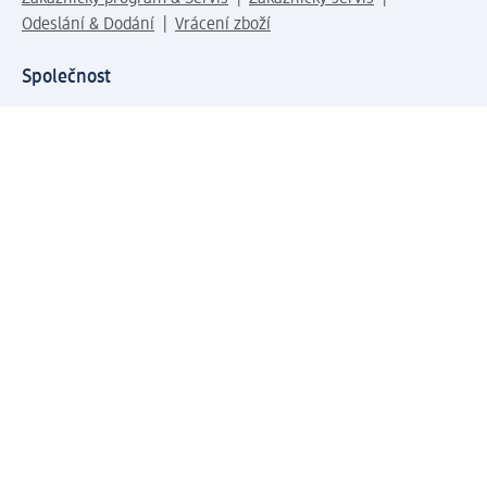
Odeslání & Dodání
Vrácení zboží
Společnost
O společnosti
Společenská odpovědnost
Kariéra
Press centrum
Svět dm
Platební možnosti