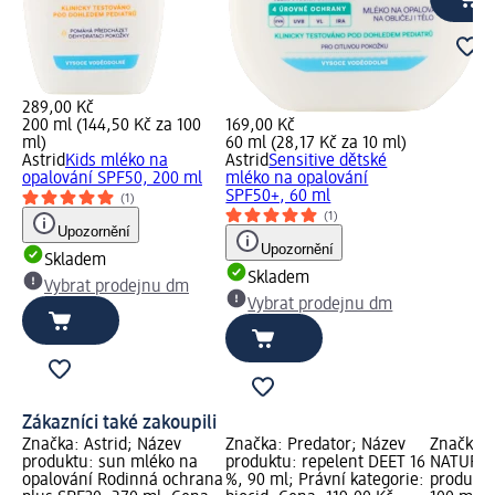
289,00 Kč
200 ml (144,50 Kč za 100
169,00 Kč
ml)
60 ml (28,17 Kč za 10 ml)
Astrid
Kids mléko na
Astrid
Sensitive dětské
opalování SPF50, 200 ml
mléko na opalování
SPF50+, 60 ml
(1)
(1)
Upozornění
Upozornění
Skladem
Skladem
Vybrat prodejnu dm
Vybrat prodejnu dm
Zákazníci také zakoupili
Značka: Astrid; Název
Značka: Predator; Název
Značka:
produktu: sun mléko na
produktu: repelent DEET 16
NATURAL
opalování Rodinná ochrana
%, 90 ml; Právní kategorie:
produktu