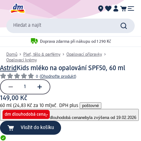
Hledat a najít
Doprava zdarma při nákupu od 1 290 Kč
Domů
Pleť, tělo & parfémy
Opalovací přípravky
Opalovací krémy
Astrid
Kids mléko na opalování SPF50, 60 ml
0
(
Ohodnoťte produkt
)
149,00 Kč
60 ml (24,83 Kč za 10 ml)
vč. DPH plus
poštovné
dlouhodobá cena
nebyla zvýšena od 19.02.2026
Vložit do košíku