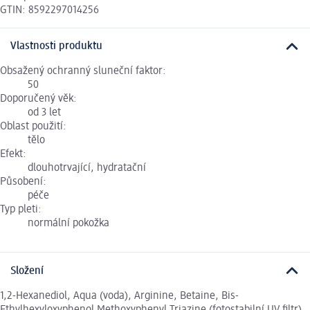
GTIN: 8592297014256
Vlastnosti produktu
Obsažený ochranný sluneční faktor:
50
Doporučený věk:
od 3 let
Oblast použití:
tělo
Efekt:
dlouhotrvající, hydratační
Působení:
péče
Typ pleti:
normální pokožka
Složení
1,2-Hexanediol, Aqua (voda), Arginine, Betaine, Bis-
Ethylhexyloxyphenol Methoxyphenyl Triazine (fotostabilní UV filtr),