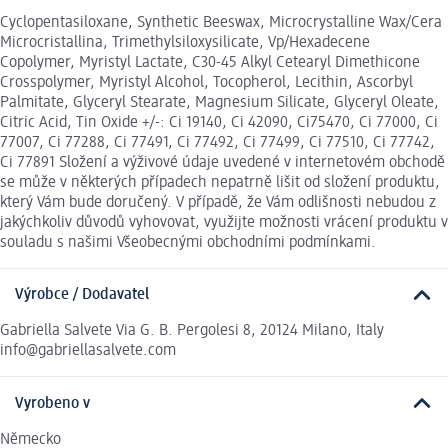
Cyclopentasiloxane, Synthetic Beeswax, Microcrystalline Wax/Cera
Microcristallina, Trimethylsiloxysilicate, Vp/Hexadecene
Copolymer, Myristyl Lactate, C30-45 Alkyl Cetearyl Dimethicone
Crosspolymer, Myristyl Alcohol, Tocopherol, Lecithin, Ascorbyl
Palmitate, Glyceryl Stearate, Magnesium Silicate, Glyceryl Oleate,
Citric Acid, Tin Oxide +/-: Ci 19140, Ci 42090, Ci75470, Ci 77000, Ci
77007, Ci 77288, Ci 77491, Ci 77492, Ci 77499, Ci 77510, Ci 77742,
Ci 77891 Složení a výživové údaje uvedené v internetovém obchodě
se může v některých případech nepatrně lišit od složení produktu,
který Vám bude doručený. V případě, že Vám odlišnosti nebudou z
jakýchkoliv důvodů vyhovovat, využijte možnosti vrácení produktu v
souladu s našimi Všeobecnými obchodními podmínkami.
Výrobce / Dodavatel
Gabriella Salvete Via G. B. Pergolesi 8, 20124 Milano, Italy
info@gabriellasalvete.com
Vyrobeno v
Německo