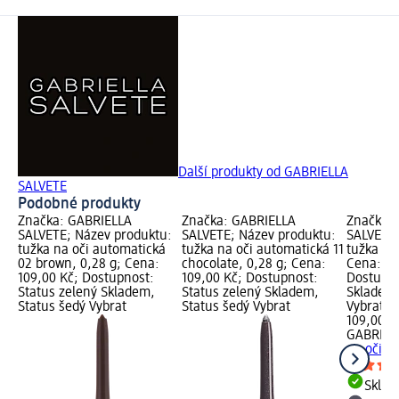
Další produkty od GABRIELLA
SALVETE
Podobné produkty
Značka: GABRIELLA
Značka: GABRIELLA
Značka:
SALVETE; Název produktu:
SALVETE; Název produktu:
SALVETE;
tužka na oči automatická
tužka na oči automatická 11
tužka na 
02 brown, 0,28 g; Cena:
chocolate, 0,28 g; Cena:
Cena: 10
109,00 Kč; Dostupnost:
109,00 Kč; Dostupnost:
Dostupno
Status zelený Skladem,
Status zelený Skladem,
Skladem,
Status šedý Vybrat
Status šedý Vybrat
Vybrat p
109,00 K
GABRIEL
na oči 01
Skla