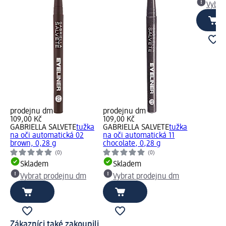
Vybra
prodejnu dm
prodejnu dm
109,00 Kč
109,00 Kč
GABRIELLA SALVETE
tužka
GABRIELLA SALVETE
tužka
na oči automatická 02
na oči automatická 11
brown, 0,28 g
chocolate, 0,28 g
(0)
(0)
Skladem
Skladem
Vybrat prodejnu dm
Vybrat prodejnu dm
Zákazníci také zakoupili