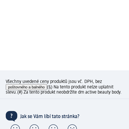
Všechny uvedené ceny produktů jsou vč. DPH, bez
poštovného a balného
(§) Na tento produkt nelze uplatnit
slevu.
(#) Za tento produkt neobdržíte dm active beauty body.
Jak se Vám líbí tato stránka?