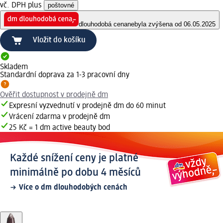
vč. DPH plus
poštovné
dlouhodobá cena
nebyla zvýšena od 06.05.2025
Vložit do košíku
Skladem
Standardní doprava za 1-3 pracovní dny
Ověřit dostupnost v prodejně dm
Expresní vyzvednutí v prodejně dm do 60 minut
Vrácení zdarma v prodejně dm
25 Kč = 1 dm active beauty bod
Každé snížení ceny je platné
minimálně po dobu 4 měsíců
Více o dm dlouhodobých cenách