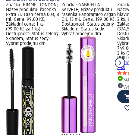
Značka: RIMMEL LONDON;
Značka: GABRIELLA
Značka: 
Název produktu: řasenka
SALVETE; Název produktu:
Název pr
Extra 3D Lash černá 003, 8
řasenka Panoramico Argan
hlavice A
ml; Cena: 99,00 Kč;
Oil, 13 ml; Cena: 199,00 Kč;
2 ks; Ce
Základní cena: 1 ks
Dostupnost: Status zelený
Základní
(99,00 Kč za 1 ks);
Skladem, Status šedý
(374,50 K
Dostupnost: Status zelený
Vybrat prodejnu dm
Dostupno
Skladem, Status šedý
Skladem,
Vybrat prodejnu dm
Vybrat p
749,00 K
2 ks (374
PHILIPS
hlavice A
2 ks
Skla
Vybra