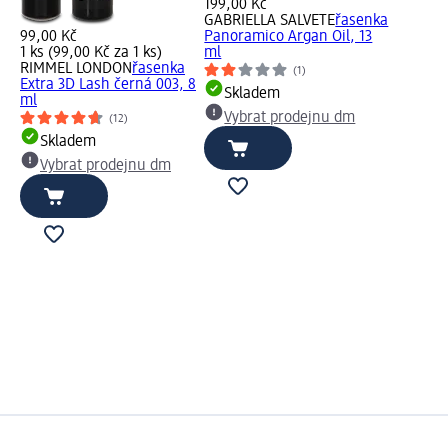
199,00 Kč
GABRIELLA SALVETE
řasenka
99,00 Kč
Panoramico Argan Oil, 13
1 ks (99,00 Kč za 1 ks)
ml
RIMMEL LONDON
řasenka
(1)
Extra 3D Lash černá 003, 8
Skladem
ml
Vybrat prodejnu dm
(12)
Skladem
Vybrat prodejnu dm