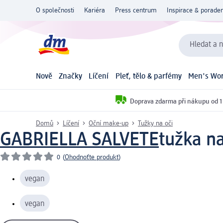
O společnosti
Kariéra
Press centrum
Inspirace & poraden
Hledat a n
Nově
Značky
Líčení
Pleť, tělo & parfémy
Men's Wor
Doprava zdarma při nákupu od 1
Domů
Líčení
Oční make-up
Tužky na oči
GABRIELLA SALVETE
tužka na
0
(
Ohodnoťte produkt
)
vegan
vegan