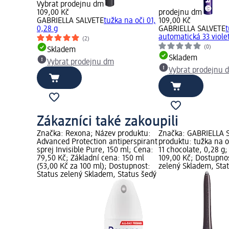
Vybrat prodejnu dm
109,00 Kč
prodejnu dm
GABRIELLA SALVETE
tužka na oči 01,
109,00 Kč
0,28 g
GABRIELLA SALVETE
automatická 33 viole
(2)
(0)
Skladem
Skladem
Vybrat prodejnu dm
Vybrat prodejnu 
Zákazníci také zakoupili
Značka: Rexona; Název produktu:
Značka: GABRIELLA 
Advanced Protection antiperspirant
produktu: tužka na 
sprej Invisible Pure, 150 ml; Cena:
11 chocolate, 0,28 g
79,50 Kč; Základní cena: 150 ml
109,00 Kč; Dostupnos
(53,00 Kč za 100 ml); Dostupnost:
zelený Skladem, Sta
Status zelený Skladem, Status šedý