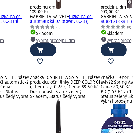
prodejnu dm
prodejnu dm
109,00 Kč
109,00 Kč
tužka na oči
GABRIELLA SALVETE
tužka na oči
GABRIELLA SALV
t, 0,28 ml
automatická 02 brown, 0,28 g
automatická 11 c
(0)
(0)
Skladem
Skladem
dm
Vybrat prodejnu dm
Vybrat prode
SALVETE; Název
Značka: GABRIELLA SALVETE; Název
Značka: Lenor; 
oči automatická
produktu: oční linky DEEP COLOR 01
aviváž Spring A
; Cena:
glitter grey, 0,28 g; Cena: 89,50 Kč;
Cena: 89,50 Kč;
t: Status
Dostupnost: Status zelený
PD (1,52 Kč za 1
tus šedý Vybrat
Skladem, Status šedý Vybrat
Status zelený S
Vybrat prodejn