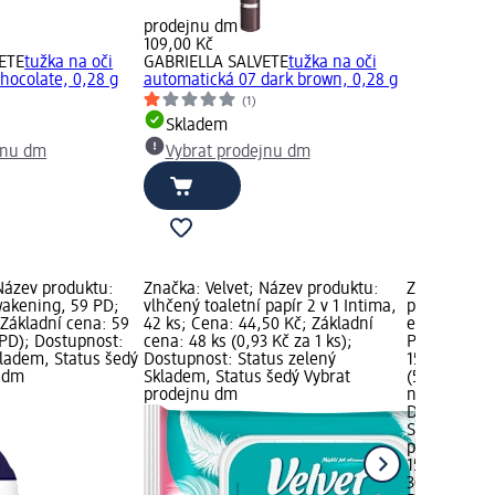
prodejnu dm
109,00 Kč
ETE
tužka na oči
GABRIELLA SALVETE
tužka na oči
hocolate, 0,28 g
automatická 07 dark brown, 0,28 g
(1)
Skladem
jnu dm
Vybrat prodejnu dm
Název produktu:
Značka: Velvet; Název produktu:
Značka: Rai
wakening, 59 PD;
vlhčený toaletní papír 2 v 1 Intima,
polštářky n
 Základní cena: 59
42 ks; Cena: 44,50 Kč; Základní
elektrickéh
 PD); Dostupnost:
cena: 48 ks (0,93 Kč za 1 ks);
Právní kateg
kladem, Status šedý
Dostupnost: Status zelený
159,00 Kč; Z
u dm
Skladem, Status šedý Vybrat
(5,30 Kč za 
prodejnu dm
nebezpečné 
Dostupnost:
Skladem, St
prodejnu d
159,00 Kč
30 ks (5,30 