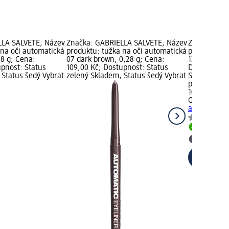
LLA SALVETE; Název
Značka: GABRIELLA SALVETE; Název
Značka: GA
 na oči automatická
produktu: tužka na oči automatická
produktu: t
28 g; Cena:
07 dark brown, 0,28 g; Cena:
12 blue, 0,2
upnost: Status
109,00 Kč; Dostupnost: Status
Dostupnost:
 Status šedý Vybrat
zelený Skladem, Status šedý Vybrat
Skladem, St
prodejnu d
109,00 Kč
GABRIELLA 
automatická
Skladem
Vybrat p