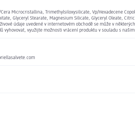
Cera Microcristallina, Trimethylsiloxysilicate, Vp/Hexadecene Copol
tate, Glyceryl Stearate, Magnesium Silicate, Glyceryl Oleate, Citric 
 výživové údaje uvedené v internetovém obchodě se může v některých
odů vyhovovat, využijte možnosti vrácení produktu v souladu s na
briellasalvete.com