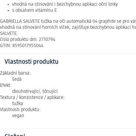
vhodná na stínování i bezchybnou aplikaci oční linky
s obsahem vitamínu E
GABRIELLA SALVETE tužka na oči automatická 04 graphite se pro vás
vhodná na stínování horních víček, zajišťuje bezchybnou aplikaci h
SALVETE.
číslo produktu dm: 2710794
GTIN: 8595017955044
Vlastnosti produktu
Základní barva:
šedá
Efekt:
dlouhotrvající, tónující
Textura / konzistence / aplikace:
tužka
Vlastnosti produktu:
vegan