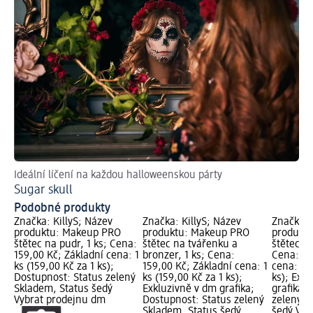
Ideální líčení na každou halloweenskou párty
Sugar skull
Podobné produkty
Značka: KillyS; Název
Značka: KillyS; Název
Značka: 
produktu: Makeup PRO
produktu: Makeup PRO
produkt
štětec na pudr, 1 ks; Cena:
štětec na tvářenku a
štětec na
159,00 Kč; Základní cena: 1
bronzer, 1 ks; Cena:
Cena: 15
ks (159,00 Kč za 1 ks);
159,00 Kč; Základní cena: 1
cena: 1 k
Dostupnost: Status zelený
ks (159,00 Kč za 1 ks);
ks); Exk
Skladem, Status šedý
Exkluzivně v dm grafika;
grafika;
Vybrat prodejnu dm
Dostupnost: Status zelený
zelený S
Skladem, Status šedý
šedý Vyb