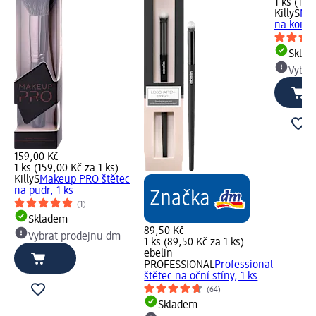
1 ks (159
KillyS
Mak
na kontu
Skla
Vybra
159,00 Kč
1 ks (159,00 Kč za 1 ks)
KillyS
Makeup PRO štětec
na pudr, 1 ks
(1)
Skladem
89,50 Kč
Vybrat prodejnu dm
1 ks (89,50 Kč za 1 ks)
ebelin
PROFESSIONAL
Professional
štětec na oční stíny, 1 ks
(64)
Skladem