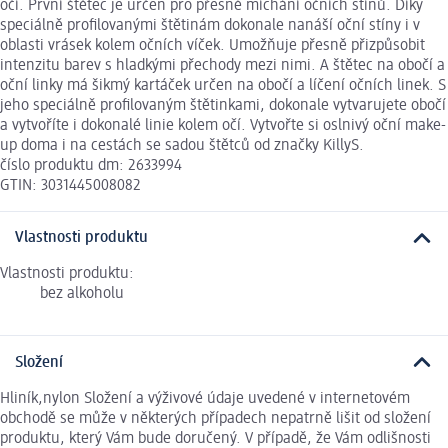
očí. První štětec je určen pro přesné míchání očních stínů. Díky
speciálně profilovanými štětinám dokonale nanáší oční stíny i v
oblasti vrásek kolem očních víček. Umožňuje přesně přizpůsobit
intenzitu barev s hladkými přechody mezi nimi. A štětec na obočí a
oční linky má šikmý kartáček určen na obočí a líčení očních linek. S
jeho speciálně profilovaným štětinkami, dokonale vytvarujete obočí
a vytvoříte i dokonalé linie kolem očí. Vytvořte si oslnivý oční make-
up doma i na cestách se sadou štětců od značky KillyS.
číslo produktu dm: 2633994
GTIN: 3031445008082
Vlastnosti produktu
Vlastnosti produktu:
bez alkoholu
Složení
Hliník,nylon Složení a výživové údaje uvedené v internetovém
obchodě se může v některých případech nepatrně lišit od složení
produktu, který Vám bude doručený. V případě, že Vám odlišnosti