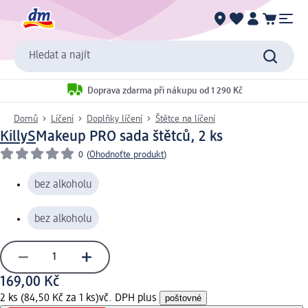
Hledat a najít
Doprava zdarma při nákupu od 1 290 Kč
Domů
Líčení
Doplňky líčení
Štětce na líčení
KillyS
Makeup PRO sada štětců, 2 ks
0
(
Ohodnoťte produkt
)
bez alkoholu
bez alkoholu
169,00 Kč
2 ks (84,50 Kč za 1 ks)
vč. DPH plus
poštovné