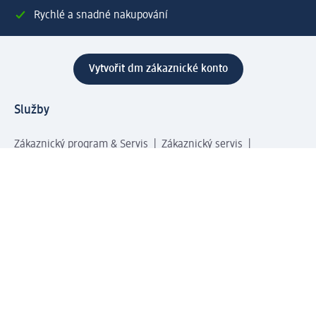
Rychlé a snadné nakupování
Vytvořit dm zákaznické konto
Služby
Zákaznický program & Servis
Zákaznický servis
Odeslání & Dodání
Vrácení zboží
Společnost
O společnosti
Společenská odpovědnost
Kariéra
Press centrum
Svět dm