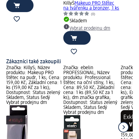
KillyS
Makeup PRO štětec
na tvářenku a bronzer, 1 ks
(0)
Skladem
Vybrat prodejnu dm
Zákazníci také zakoupili
Značka: KillyS; Název
Značka: ebelin
Značka: 
produktu: Makeup PRO
PROFESSIONAL; Název
produkt
štětec na pudr, 1 ks; Cena:
produktu: Professional
štětec na
159,00 Kč; Základní cena: 1
štětec na oční stíny, 1 ks;
Cena: 15
ks (159,00 Kč za 1 ks);
Cena: 89,50 Kč; Základní
cena: 1 k
Dostupnost: Status zelený
cena: 1 ks (89,50 Kč za 1
ks); Exk
Skladem, Status šedý
ks); dm značka grafika;
grafika;
Vybrat prodejnu dm
Dostupnost: Status zelený
zelený S
Skladem, Status šedý
šedý Vyb
Vybrat prodejnu dm
159,00 K