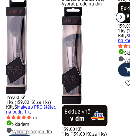
Vybrat prodejnu dm
159,00 K
1 ks (159
KillyS
Mak
na kontu
Skla
Vybra
159,00 Kč
1 ks (159,00 Kč za 1 ks)
KillyS
Makeup PRO štětec
na pudr, 1 ks
(1)
Skladem
159,00 Kč
Vybrat prodejnu dm
1 ks (159,00 Kč za 1 ks)