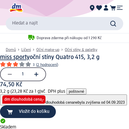
Hledat a najít
Doprava zdarma při nákupu od 1 290 Kč
Domů
Líčení
Oční make-up
Oční stíny & paletky
miss sporty
oční stíny Quatro 415, 3,2 g
3
(
2 hodnocení
)
74,50 Kč
3,2 g (23,28 Kč za 1 g)
vč. DPH plus
poštovné
dlouhodobá cena
nebyla zvýšena od 04.09.2023
Vložit do košíku
Skladem