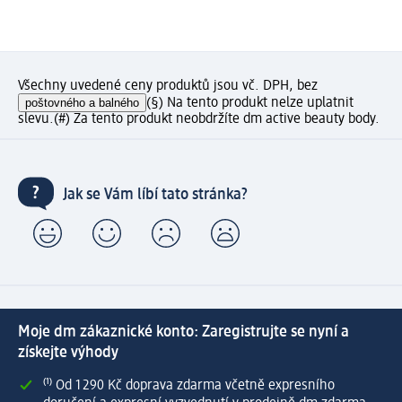
Všechny uvedené ceny produktů jsou vč. DPH, bez
poštovného a balného
(§) Na tento produkt nelze uplatnit
slevu.
(#) Za tento produkt neobdržíte dm active beauty body.
Jak se Vám líbí tato stránka?
Moje dm zákaznické konto: Zaregistrujte se nyní a
získejte výhody
⁽¹⁾ Od 1 290 Kč doprava zdarma včetně expresního