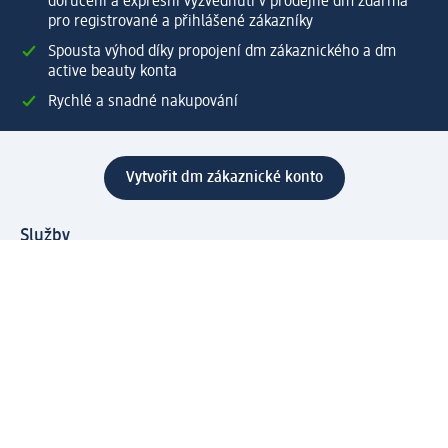
doručení a expresní vyzvednutí v prodejně dm zdarma
pro registrované a přihlášené zákazníky
Spousta výhod díky propojení dm zákaznického a dm
active beauty konta
Rychlé a snadné nakupování
Vytvořit dm zákaznické konto
Služby
Zákaznický program & Servis
Zákaznický servis
Odeslání & Dodání
Vrácení zboží
Společnost
O společnosti
Společenská odpovědnost
Kariéra
Press centrum