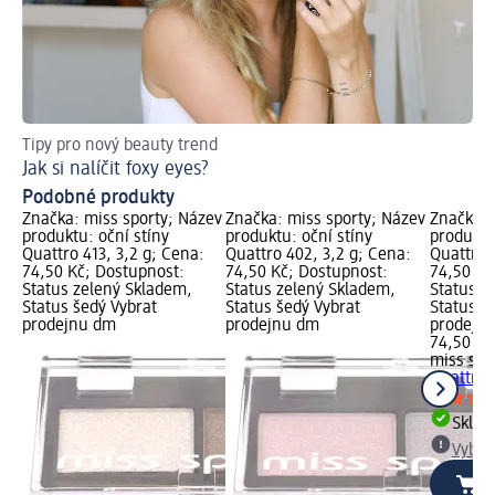
Tipy pro nový beauty trend
Ná
Jak si nalíčit foxy eyes?
Kr
Podobné produkty
Značka: miss sporty; Název
Značka: miss sporty; Název
Značka: 
produktu: oční stíny
produktu: oční stíny
produktu
Quattro 413, 3,2 g; Cena:
Quattro 402, 3,2 g; Cena:
Quattro 
74,50 Kč; Dostupnost:
74,50 Kč; Dostupnost:
74,50 Kč
Status zelený Skladem,
Status zelený Skladem,
Status z
Status šedý Vybrat
Status šedý Vybrat
Status š
prodejnu dm
prodejnu dm
prodejn
74,50 Kč
miss spo
Quattro 
Skla
Vybra