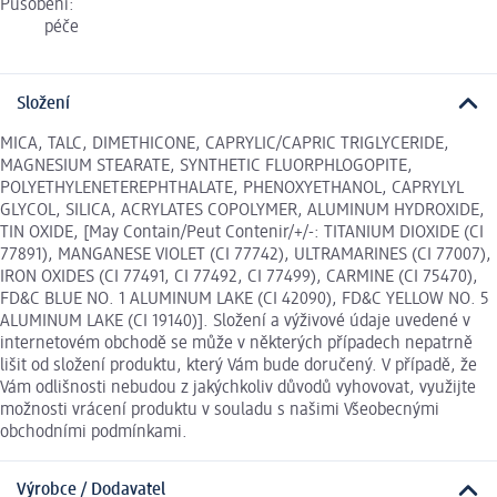
Působení:
péče
Složení
MICA, TALC, DIMETHICONE, CAPRYLIC/CAPRIC TRIGLYCERIDE,
MAGNESIUM STEARATE, SYNTHETIC FLUORPHLOGOPITE,
POLYETHYLENETEREPHTHALATE, PHENOXYETHANOL, CAPRYLYL
GLYCOL, SILICA, ACRYLATES COPOLYMER, ALUMINUM HYDROXIDE,
TIN OXIDE, [May Contain/Peut Contenir/+/-: TITANIUM DIOXIDE (CI
77891), MANGANESE VIOLET (CI 77742), ULTRAMARINES (CI 77007),
IRON OXIDES (CI 77491, CI 77492, CI 77499), CARMINE (CI 75470),
FD&C BLUE NO. 1 ALUMINUM LAKE (CI 42090), FD&C YELLOW NO. 5
ALUMINUM LAKE (CI 19140)]. Složení a výživové údaje uvedené v
internetovém obchodě se může v některých případech nepatrně
lišit od složení produktu, který Vám bude doručený. V případě, že
Vám odlišnosti nebudou z jakýchkoliv důvodů vyhovovat, využijte
možnosti vrácení produktu v souladu s našimi Všeobecnými
obchodními podmínkami.
Výrobce / Dodavatel