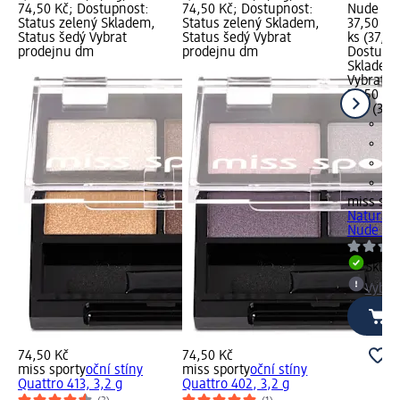
74,50 Kč; Dostupnost:
74,50 Kč; Dostupnost:
Nude Pin
Status zelený Skladem,
Status zelený Skladem,
37,50 Kč;
Status šedý Vybrat
Status šedý Vybrat
ks (37,50
prodejnu dm
prodejnu dm
Dostupno
Skladem,
Vybrat p
37,50 Kč
1 ks (37,
miss spo
Naturall
Nude Pin
Skla
Vybra
74,50 Kč
74,50 Kč
miss sporty
oční stíny
miss sporty
oční stíny
Quattro 413, 3,2 g
Quattro 402, 3,2 g