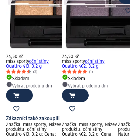
74,50 Kč
74,50 Kč
miss sporty
oční stíny
miss sporty
oční stíny
Quattro 413, 3,2 g
Quattro 402, 3,2 g
(2)
(1)
Skladem
Skladem
Vybrat prodejnu dm
Vybrat prodejnu dm
Zákazníci také zakoupili
Značka: miss sporty; Název
Značka: miss sporty; Název
Značka: 
produktu: oční stíny
produktu: oční stíny
produktu
Quattro 413, 3,2 g; Cena:
Quattro 402, 3,2 g; Cena:
Naturall