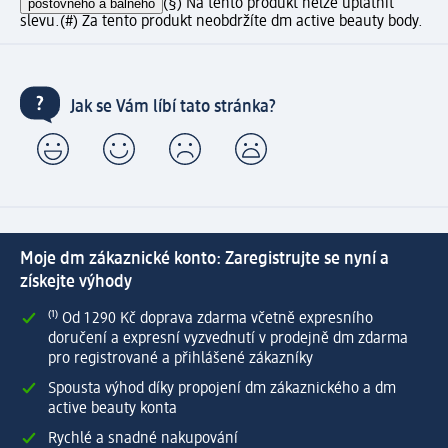
poštovného a balného
(§) Na tento produkt nelze uplatnit
slevu.
(#) Za tento produkt neobdržíte dm active beauty body.
Jak se Vám líbí tato stránka?
Moje dm zákaznické konto: Zaregistrujte se nyní a
získejte výhody
⁽¹⁾ Od 1 290 Kč doprava zdarma včetně expresního
doručení a expresní vyzvednutí v prodejně dm zdarma
pro registrované a přihlášené zákazníky
Spousta výhod díky propojení dm zákaznického a dm
active beauty konta
Rychlé a snadné nakupování