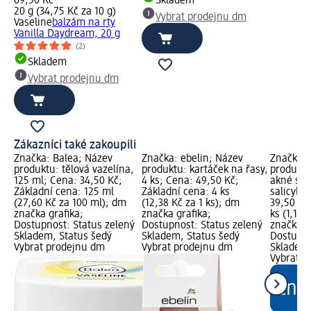
69,50 Kč
Skladem
20 g (34,75 Kč za 10 g)
Vybrat prodejnu dm
Vaseline
balzám na rty
Vanilla Daydream, 20 g
(2)
Skladem
Vybrat prodejnu dm
Zákazníci také zakoupili
Značka: Balea; Název
Značka: ebelin; Název
Značka: 
produktu: tělová vazelína,
produktu: kartáček na řasy,
produktu:
125 ml; Cena: 34,50 Kč;
4 ks; Cena: 49,50 Kč;
akné s k
Základní cena: 125 ml
Základní cena: 4 ks
salicylov
(27,60 Kč za 100 ml); dm
(12,38 Kč za 1 ks); dm
39,50 Kč
značka grafika;
značka grafika;
ks (1,10 
Dostupnost: Status zelený
Dostupnost: Status zelený
značka g
Skladem, Status šedý
Skladem, Status šedý
Dostupno
Vybrat prodejnu dm
Vybrat prodejnu dm
Skladem,
Vybrat p