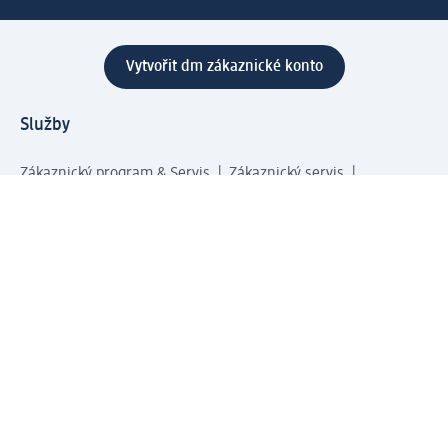
Vytvořit dm zákaznické konto
Služby
Zákaznický program & Servis
Zákaznický servis
Odeslání & Dodání
Vrácení zboží
Společnost
O společnosti
Společenská odpovědnost
Kariéra
Press centrum
Svět dm