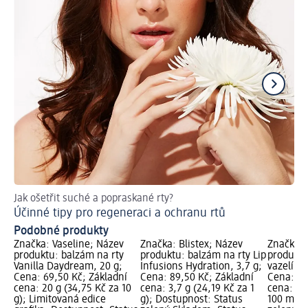
Jak ošetřit suché a popraskané rty?
Ja
Účinné tipy pro regeneraci a ochranu rtů
Pé
Podobné produkty
Značka: Vaseline; Název
Značka: Blistex; Název
Značka: 
produktu: balzám na rty
produktu: balzám na rty Lip
produktu
Vanilla Daydream, 20 g;
Infusions Hydration, 3,7 g;
vazelína 
Cena: 69,50 Kč; Základní
Cena: 89,50 Kč; Základní
Cena: 14
cena: 20 g (34,75 Kč za 10
cena: 3,7 g (24,19 Kč za 1
cena: 25
g); Limitovaná edice
g); Dostupnost: Status
100 ml);