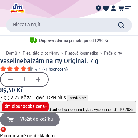
Hledat a najít
Doprava zdarma při nákupu od 1 290 Kč
Domů
Pleť, tělo & parfémy
Pleťová kosmetika
Péče o rty
Vaseline
balzám na rty Original, 7 g
4.4
(
71 hodnocení
)
89,50 Kč
7 g (12,79 Kč za 1 g)
vč. DPH plus
poštovné
dlouhodobá cena
nebyla zvýšena od 31.10.2025
Vložit do košíku
Momentálně není skladem