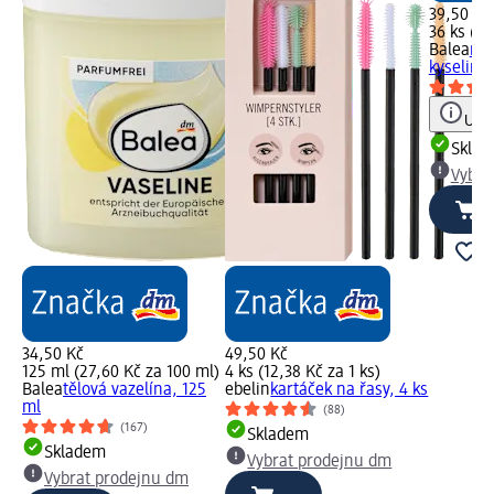
39,50 Kč
36 ks (1,
Balea
náp
kyselinou
Upoz
Skla
Vybra
34,50 Kč
49,50 Kč
125 ml (27,60 Kč za 100 ml)
4 ks (12,38 Kč za 1 ks)
Balea
tělová vazelína, 125
ebelin
kartáček na řasy, 4 ks
ml
(88)
(167)
Skladem
Skladem
Vybrat prodejnu dm
Vybrat prodejnu dm