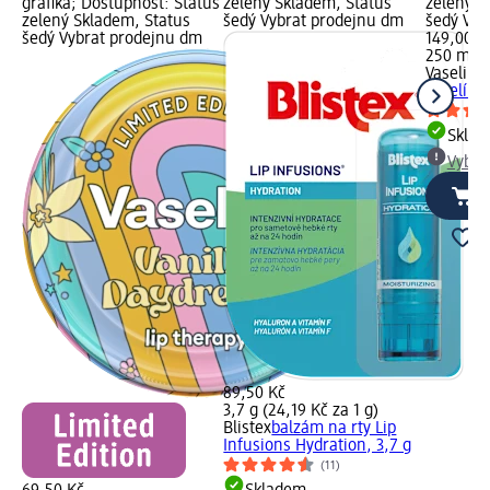
grafika; Dostupnost: Status
zelený Skladem, Status
zelený S
zelený Skladem, Status
šedý Vybrat prodejnu dm
šedý Vyb
šedý Vybrat prodejnu dm
149,00 K
250 ml (
Vaseline
vazelína
Skla
Vybra
89,50 Kč
3,7 g (24,19 Kč za 1 g)
Blistex
balzám na rty Lip
Infusions Hydration, 3,7 g
(11)