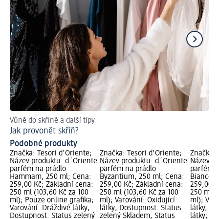
Vůně do skříně a další tipy
Ra
Jak provonět skříň?
Ja
Podobné produkty
Značka: Tesori d'Oriente;
Značka: Tesori d'Oriente;
Značka: 
Název produktu: d´Oriente
Název produktu: d´Oriente
Název pr
parfém na prádlo
parfém na prádlo
parfém n
Hammam, 250 ml; Cena:
Byzantium, 250 ml; Cena:
Bianco, 
259,00 Kč; Základní cena:
259,00 Kč; Základní cena:
259,00 K
250 ml (103,60 Kč za 100
250 ml (103,60 Kč za 100
250 ml (
ml); Pouze online grafika;
ml); Varování: Oxidující
ml); Var
Varování: Dráždivé látky;
látky; Dostupnost: Status
látky, Va
Dostupnost: Status zelený
zelený Skladem, Status
látky; D