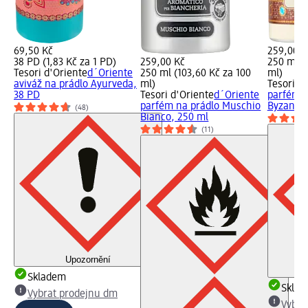
69,50 Kč
259,00 K
38 PD (1,83 Kč za 1 PD)
259,00 Kč
250 ml (
Tesori d'Oriente
d´Oriente
250 ml (103,60 Kč za 100
ml)
aviváž na prádlo Ayurveda,
ml)
Tesori d
38 PD
Tesori d'Oriente
d´Oriente
parfém n
parfém na prádlo Muschio
Byzantiu
(48)
Bianco, 250 ml
(11)
Upozornění
Skladem
Skla
Vybrat prodejnu dm
Vybra