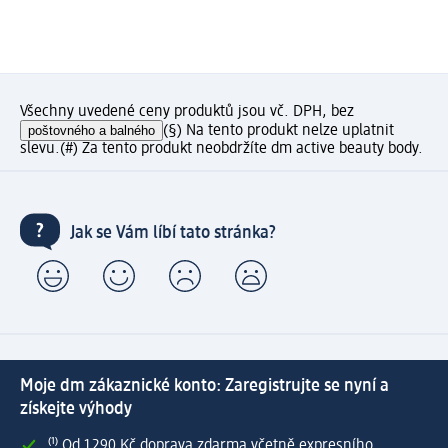
Všechny uvedené ceny produktů jsou vč. DPH, bez
poštovného a balného
(§) Na tento produkt nelze uplatnit
slevu.
(#) Za tento produkt neobdržíte dm active beauty body.
Jak se Vám líbí tato stránka?
Moje dm zákaznické konto: Zaregistrujte se nyní a
získejte výhody
⁽¹⁾ Od 1 290 Kč doprava zdarma včetně expresního