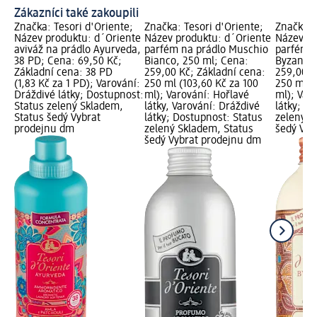
Zákazníci také zakoupili
Značka: Tesori d'Oriente;
Značka: Tesori d'Oriente;
Značka: 
Název produktu: d´Oriente
Název produktu: d´Oriente
Název pr
aviváž na prádlo Ayurveda,
parfém na prádlo Muschio
parfém n
38 PD; Cena: 69,50 Kč;
Bianco, 250 ml; Cena:
Byzantiu
Základní cena: 38 PD
259,00 Kč; Základní cena:
259,00 K
(1,83 Kč za 1 PD); Varování:
250 ml (103,60 Kč za 100
250 ml (
Dráždivé látky; Dostupnost:
ml); Varování: Hořlavé
ml); Varo
Status zelený Skladem,
látky, Varování: Dráždivé
látky; D
Status šedý Vybrat
látky; Dostupnost: Status
zelený S
prodejnu dm
zelený Skladem, Status
šedý Vyb
šedý Vybrat prodejnu dm