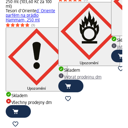
(9)
250 ml (103,60 Kč za 100
ml)
Tesori d'Oriente
d´Oriente
parfém na prádlo
Hammam, 250 ml
(3)
Skla
Vybra
Upozornění
Skladem
Vybrat prodejnu dm
Upozornění
Skladem
Všechny prodejny dm