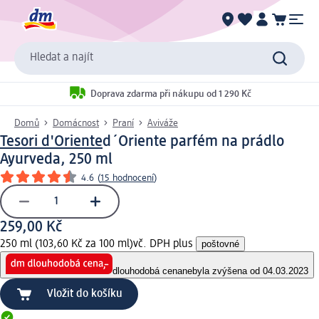
Hledat a najít
Doprava zdarma při nákupu od 1 290 Kč
Domů
Domácnost
Praní
Aviváže
Tesori d'Oriente
d´Oriente parfém na prádlo
Ayurveda, 250 ml
4.6
(
15 hodnocení
)
259,00 Kč
250 ml (103,60 Kč za 100 ml)
vč. DPH plus
poštovné
dlouhodobá cena
nebyla zvýšena od 04.03.2023
Vložit do košíku