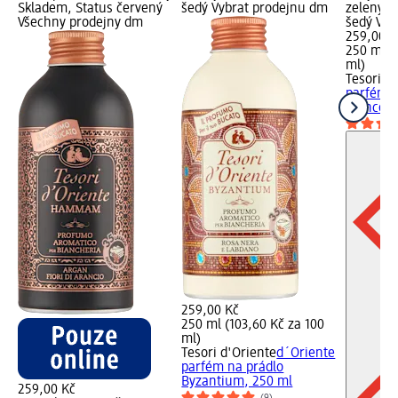
Skladem, Status červený
šedý Vybrat prodejnu dm
zelený S
Všechny prodejny dm
šedý Vyb
259,00 K
250 ml (
ml)
Tesori d
parfém n
Bianco, 
259,00 Kč
250 ml (103,60 Kč za 100
ml)
Tesori d'Oriente
d´Oriente
parfém na prádlo
Byzantium, 250 ml
259,00 Kč