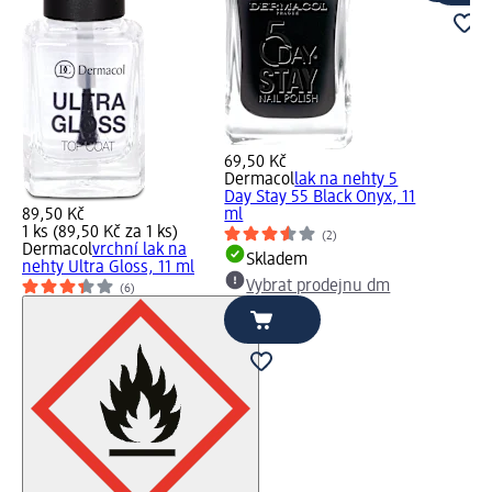
69,50 Kč
Dermacol
lak na nehty 5
Day Stay 55 Black Onyx, 11
89,50 Kč
ml
1 ks (89,50 Kč za 1 ks)
(2)
Dermacol
vrchní lak na
Skladem
nehty Ultra Gloss, 11 ml
Vybrat prodejnu dm
(6)