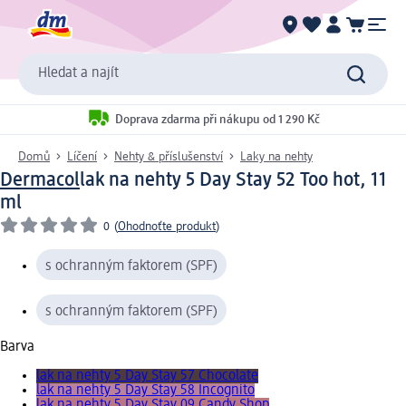
Hledat a najít
Doprava zdarma při nákupu od 1 290 Kč
Domů
Líčení
Nehty & příslušenství
Laky na nehty
Dermacol
lak na nehty 5 Day Stay 52 Too hot, 11
ml
0
(
Ohodnoťte produkt
)
s ochranným faktorem (SPF)
s ochranným faktorem (SPF)
Barva
lak na nehty 5 Day Stay 57 Chocolate
lak na nehty 5 Day Stay 58 Incognito
lak na nehty 5 Day Stay 09 Candy Shop