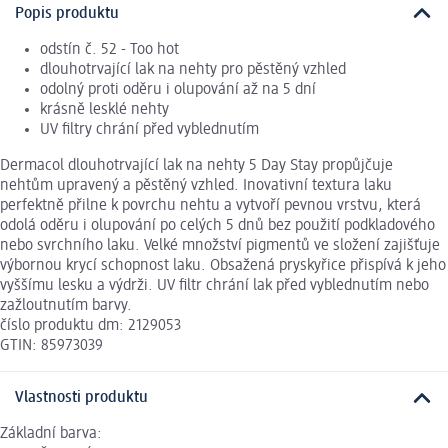
Popis produktu
odstín č. 52 - Too hot
dlouhotrvající lak na nehty pro pěstěný vzhled
odolný proti oděru i olupování až na 5 dní
krásně lesklé nehty
UV filtry chrání před vyblednutím
Dermacol dlouhotrvající lak na nehty 5 Day Stay propůjčuje
nehtům upravený a pěstěný vzhled. Inovativní textura laku
perfektně přilne k povrchu nehtu a vytvoří pevnou vrstvu, která
odolá oděru i olupování po celých 5 dnů bez použití podkladového
nebo svrchního laku. Velké množství pigmentů ve složení zajišťuje
výbornou krycí schopnost laku. Obsažená pryskyřice přispívá k jeho
vyššímu lesku a výdrži. UV filtr chrání lak před vyblednutím nebo
zažloutnutím barvy.
číslo produktu dm: 2129053
GTIN: 85973039
Vlastnosti produktu
Základní barva: