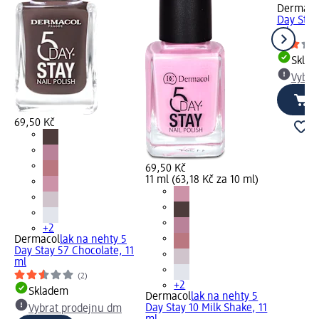
Dermaco
Day Stay 
ml
Skla
Vybra
69,50 Kč
69,50 Kč
11 ml (63,18 Kč za 10 ml)
+2
Dermacol
lak na nehty 5
Day Stay 57 Chocolate, 11
ml
(2)
+2
Skladem
Dermacol
lak na nehty 5
Day Stay 10 Milk Shake, 11
Vybrat prodejnu dm