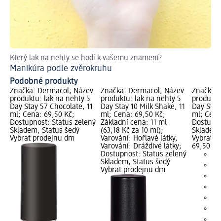
Který lak na nehty se hodí k vašemu znamení?
El
Manikúra podle zvěrokruhu
Če
Podobné produkty
Značka: Dermacol; Název
Značka: Dermacol; Název
Značka: 
produktu: lak na nehty 5
produktu: lak na nehty 5
produktu
Day Stay 57 Chocolate, 11
Day Stay 10 Milk Shake, 11
Day Stay 
ml; Cena: 69,50 Kč;
ml; Cena: 69,50 Kč;
ml; Cena
Dostupnost: Status zelený
Základní cena: 11 ml
Dostupno
Skladem, Status šedý
(63,18 Kč za 10 ml);
Skladem,
Vybrat prodejnu dm
Varování: Hořlavé látky,
Vybrat p
Varování: Dráždivé látky;
69,50 Kč
Dostupnost: Status zelený
Skladem, Status šedý
Vybrat prodejnu dm
+2