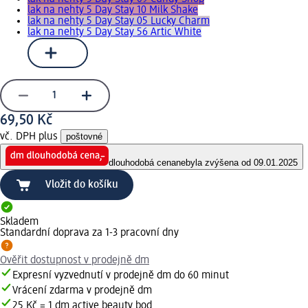
lak na nehty 5 Day Stay 10 Milk Shake
lak na nehty 5 Day Stay 05 Lucky Charm
lak na nehty 5 Day Stay 56 Artic White
69,50 Kč
vč. DPH plus
poštovné
dlouhodobá cena
nebyla zvýšena od 09.01.2025
Vložit do košíku
Skladem
Standardní doprava za 1-3 pracovní dny
Ověřit dostupnost v prodejně dm
Expresní vyzvednutí v prodejně dm do 60 minut
Vrácení zdarma v prodejně dm
25 Kč = 1 dm active beauty bod