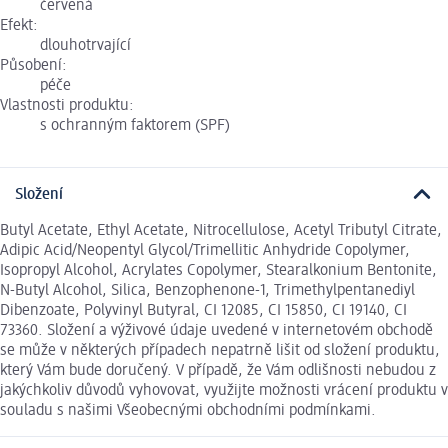
červená
Efekt:
dlouhotrvající
Působení:
péče
Vlastnosti produktu:
s ochranným faktorem (SPF)
Složení
Butyl Acetate, Ethyl Acetate, Nitrocellulose, Acetyl Tributyl Citrate,
Adipic Acid/Neopentyl Glycol/Trimellitic Anhydride Copolymer,
Isopropyl Alcohol, Acrylates Copolymer, Stearalkonium Bentonite,
N-Butyl Alcohol, Silica, Benzophenone-1, Trimethylpentanediyl
Dibenzoate, Polyvinyl Butyral, CI 12085, CI 15850, CI 19140, CI
73360. Složení a výživové údaje uvedené v internetovém obchodě
se může v některých případech nepatrně lišit od složení produktu,
který Vám bude doručený. V případě, že Vám odlišnosti nebudou z
jakýchkoliv důvodů vyhovovat, využijte možnosti vrácení produktu v
souladu s našimi Všeobecnými obchodními podmínkami.