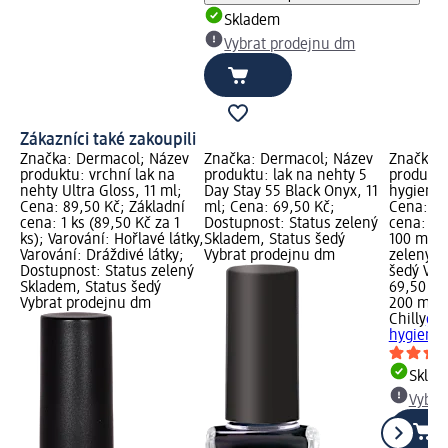
Skladem
Vybrat prodejnu dm
Zákazníci také zakoupili
Značka: Dermacol; Název
Značka: Dermacol; Název
Značka: 
produktu: vrchní lak na
produktu: lak na nehty 5
produktu
nehty Ultra Gloss, 11 ml;
Day Stay 55 Black Onyx, 11
hygienu 
Cena: 89,50 Kč; Základní
ml; Cena: 69,50 Kč;
Cena: 69
cena: 1 ks (89,50 Kč za 1
Dostupnost: Status zelený
cena: 20
ks); Varování: Hořlavé látky,
Skladem, Status šedý
100 ml);
Varování: Dráždivé látky;
Vybrat prodejnu dm
zelený S
Dostupnost: Status zelený
šedý Vyb
Skladem, Status šedý
69,50 Kč
Vybrat prodejnu dm
200 ml (
Chilly
gel
hygienu 
Skla
Vybra