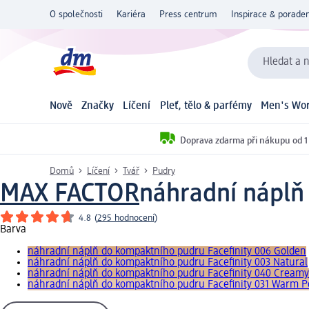
O společnosti
Kariéra
Press centrum
Inspirace & poraden
Hledat a n
Nově
Značky
Líčení
Pleť, tělo & parfémy
Men's Wor
Doprava zdarma při nákupu od 1
Domů
Líčení
Tvář
Pudry
MAX FACTOR
náhradní náplň
4.8
(
295 hodnocení
)
Barva
náhradní náplň do kompaktního pudru Facefinity 006 Golden
náhradní náplň do kompaktního pudru Facefinity 003 Natural
náhradní náplň do kompaktního pudru Facefinity 040 Creamy
náhradní náplň do kompaktního pudru Facefinity 031 Warm P