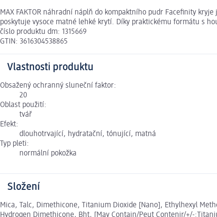
MAX FAKTOR náhradní náplň do kompaktního pudr Facefinity kryje jako
poskytuje vysoce matné lehké krytí. Díky praktickému formátu s h
číslo produktu dm: 1315669
GTIN: 3616304538865
Vlastnosti produktu
Obsažený ochranný sluneční faktor:
20
Oblast použití:
tvář
Efekt:
dlouhotrvající, hydratační, tónující, matná
Typ pleti:
normální pokožka
Složení
Mica, Talc, Dimethicone, Titanium Dioxide [Nano], Ethylhexyl Me
Hydrogen Dimethicone, Bht, [May Contain/Peut Contenir/+/-:Titaniu