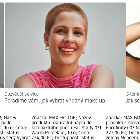
Dozvědět se více
S těmi
Poradíme vám, jak vybrat vhodný make-up
Jak s
; Název
Značka: MAX FACTOR; Název
Značka: MAX FA
 pudr
produktu: náhradní náplň do
produktu: kompa
n, 10 g; Cena:
kompaktního pudru Facefinity 031
Facefinity 003 N
st: Status
Warm Porcelain, 10 g; Cena:
277,00 Kč; Dost
tus šedý Vybrat
224,00 Kč; Dostupnost: Status
zelený Skladem,