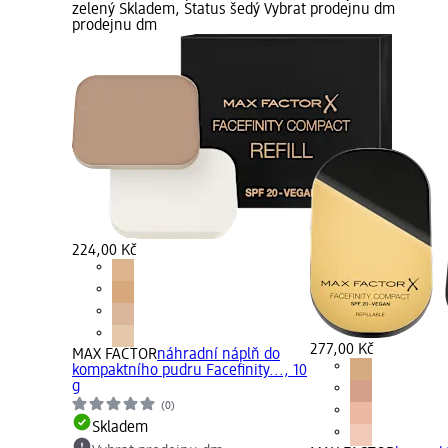
zelený Skladem, Status šedý Vybrat
prodejnu dm
prodejnu dm
224,00 Kč
277,00 Kč
MAX FACTOR
náhradní náplň do
kompaktního pudru Facefinity..., 10
g
(0)
Skladem