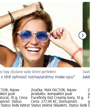
to tipy zůstane vaše líčení perfektní
Svatební účesy, 
e v létě vyhnout rozmazanému make-upu?
Jaké jsou tip
CTOR; Název
Značka: MAX FACTOR; Název
Značka: MA
ktní pudr
produktu: kompaktní pudr
produktu: k
atural, 10 g; Cena:
Facefinity 040 Creamy Ivory, 10 g;
Facefinity 
upnost: Status
Cena: 277,00 Kč; Dostupnost:
g; Cena: 27
 Status šedý Vybrat
Status zelený Skladem, Status šedý
Status zele