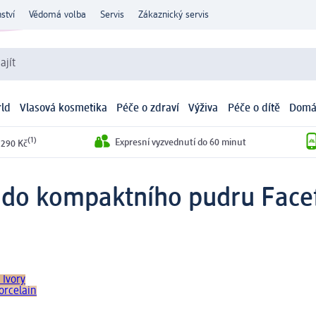
ství
Vědomá volba
Servis
Zákaznický servis
ajít
ld
Vlasová kosmetika
Péče o zdraví
Výživa
Péče o dítě
Domá
(1)
Expresní vyzvednutí do 60 minut
 290 Kč
 do kompaktního pudru Facefi
 Ivory
orcelain