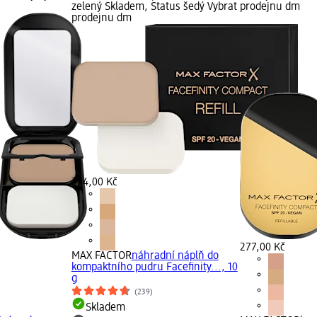
zelený Skladem, Status šedý Vybrat
prodejnu dm
prodejnu dm
224,00 Kč
277,00 Kč
MAX FACTOR
náhradní náplň do
kompaktního pudru Facefinity..., 10
g
(239)
Skladem