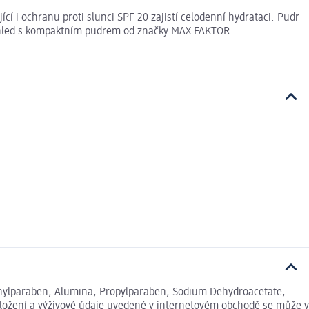
cí i ochranu proti slunci SPF 20 zajistí celodenní hydrataci. Pudr
ý vzhled s kompaktním pudrem od značky MAX FAKTOR.
thylparaben, Alumina, Propylparaben, Sodium Dehydroacetate,
 Složení a výživové údaje uvedené v internetovém obchodě se může v