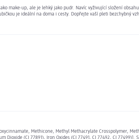
 make-up, ale je lehký jako pudr. Navíc vyživující složení obsahují
oubičkou je ideální na doma i cesty. Dopřejte vaší pleti bezchybn
thoxycinnamate, Methicone, Methyl Methacrylate Crosspolymer, Me
m Dioxide (CI 77891), Iron Oxides (CI 77491, CI 77492, CI 77499)].