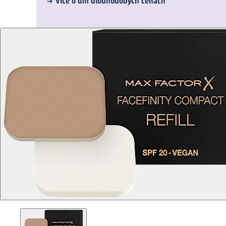
Více o dm dlouhodobých cenách